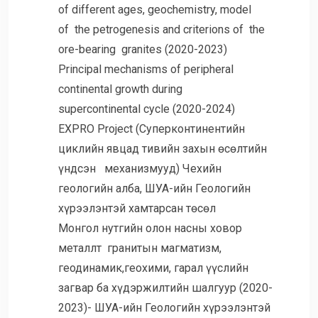
of different ages, geochemistry, model
of the petrogenesis and criterions of the
ore-bearing granites (2020-2023)
Principal mechanisms of peripheral
continental growth during
supercontinental cycle (2020-2024)
EXPRO Project (Суперконтинентийн
циклийн явцад тивийн захын өсөлтийн
үндсэн механизмууд) Чехийн
геологийн алба, ШУА-ийн Геологийн
хүрээлэнтэй хамтарсан төсөл
Монгол нутгийн олон насны ховор
металлт гранитын магматизм,
геодинамик,геохими, гарал үүслийн
загвар ба хүдэржилтийн шалгуур (2020-
2023)- ШУА-ийн Геологийн хүрээлэнтэй