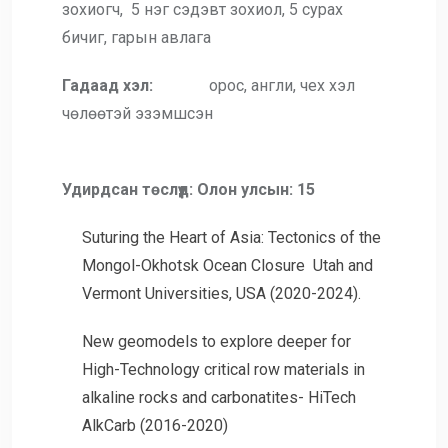
зохиогч, 5 нэг сэдэвт зохиол, 5 сурах
бичиг, гарын авлага
Гадаад хэл:
орос, англи, чех хэл
чөлөөтэй эзэмшсэн
Удирдсан төслүүд:
Олон улсын: 15
Suturing the Heart of Asia: Tectonics of the
Mongol-Okhotsk Ocean Closure Utah and
Vermont Universities, USA (2020-2024).
New geomodels to explore deeper for
High-Technology critical row materials in
alkaline rocks and carbonatites- HiTech
AlkCarb (2016-2020)