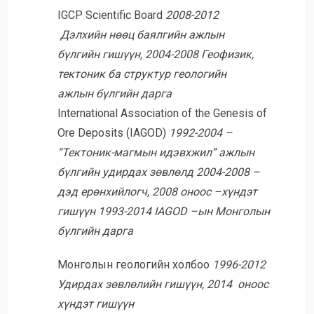
IGCP Scientific Board
2008-2012
Дэлхийн нөөц баялгийн ажлын
бүлгийн гишүүн,
2004-2008 Геофизик,
тектоник ба структур геологийн
ажлын бүлгийн дарга
International Association of the Genesis of
Ore Deposits (IAGOD)
1992-2004 –
“Тектоник-магмын идэвхжил” ажлын
бүлгийн удирдах зөвлөлд
2004-2008 –
дэд ерөнхийлогч,
2008 оноос –хүндэт
гишүүн
1993-2014 IAGOD –ын Монголын
бүлгийн дарга
Монголын геологийн холбоо
1996-2012
Удирдах зөвлөлийн гишүүн,
2014 оноос
хүндэт гишүүн