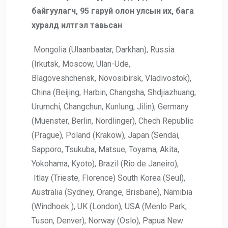
байгуулагч, 95 гаруй олон улсын их, бага
хуралд илтгэл тавьсан
Mongolia (Ulaanbaatar, Darkhan), Russia
(Irkutsk, Moscow, Ulan-Ude,
Blagoveshchensk, Novosibirsk, Vladivostok),
China (Beijing, Harbin, Changsha, Shdjiazhuang,
Urumchi, Changchun, Kunlung, Jilin), Germany
(Muenster, Berlin, Nordlinger), Chech Republic
(Prague), Poland (Krakow), Japan (Sendai,
Sapporo, Tsukuba, Matsue, Toyama, Akita,
Yokohama, Kyoto), Brazil (Rio de Janeiro),
Itlay (Trieste, Florence) South Korea (Seul),
Australia (Sydney, Orange, Brisbane), Namibia
(Windhoek ), UK (London), USA (Menlo Park,
Tuson, Denver), Norway (Oslo), Papua New