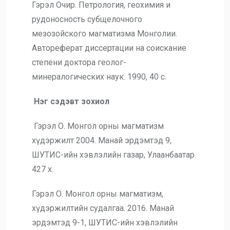
Гэрэл Очир. Петрология, геохимия и
рудоносность субщелочного
мезозойского магматизма Монголии.
Автореферат диссертации на соискание
степени доктора геолог-
минералогических наук. 1990, 40 с.
Нэг сэдэвт зохиол
Гэрэл О. Монгол орны магматизм
хүдэржилт 2004. Манай эрдэмтэд 9,
ШУТИС-ийн хэвлэлийн газар, Улаанбаатар.
427 х.
Гэрэл О. Монгол орны магматизм,
хүдэржилтийн судалгаа. 2016. Манай
эрдэмтэд 9-1, ШУТИС-ийн хэвлэлийн