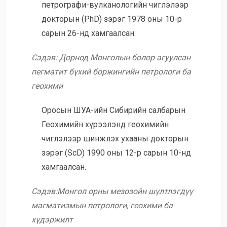
петрографи-вулканологийн чиглэлээр
докторын (PhD) зэрэг 1978 оны 10-р
сарын 26-нд хамгаалсан.
Сэдэв: Дорнод Монголын болор агуулсан
пегматит бүхий боржингийн петрологи ба
геохими
Оросын ШУА-ийн Сибирийн салбарын
Геохимийн хүрээлэнд геохимийн
чиглэлээр шинжлэх ухааны докторын
зэрэг (ScD) 1990 оны 12-р сарын 10-нд
хамгаалсан.
Сэдэв:Монгол орны мезозойн шүлтлэгдүү
магматизмын петрологи, геохими ба
хүдэржилт