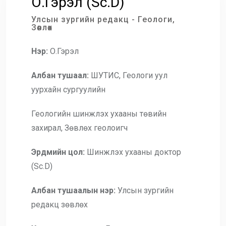
О.Гэрэл (Sc.D)
Улсын зургийн редакц - Геологи,
Зөвлөх
Нэр:
О.Гэрэл
Албан тушаал:
ШУТИС, Геологи уул
уурхайн сургуулийн
Геологийн шинжлэх ухааны төвийн
захирал, Зөвлөх геолоигч
Эрдмийн цол:
Шинжлэх ухааны доктор
(Sc.D)
Албан тушаалын нэр:
Улсын зургийн
редакц зөвлөх