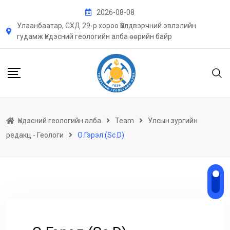
Skip
2026-08-08
to
Улаанбаатар, СХД 29-р хороо Үйлдвэрчний эвлэлийн
content
гудамж Үндэсний геологийн алба өөрийн байр
Үндэсний геологийн алба
Team
Улсын зургийн
редакц - Геологи
О.Гэрэл (Sc.D)