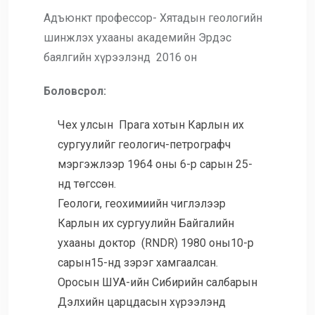
Адъюнкт профессор- Хятадын геологийн
шинжлэх ухааны академийн Эрдэс
баялгийн хүрээлэнд 2016 он
Боловсрол:
Чех улсын Прага хотын Карлын их
сургуулийг геологич-петрографч
мэргэжлээр 1964 оны 6-р сарын 25-
нд төгссөн.
Геологи, геохимиийн чиглэлээр
Карлын их сургуулийн Байгалийн
ухааны доктор (RNDR) 1980 оны10-р
сарын15-нд зэрэг хамгаалсан.
Оросын ШУА-ийн Сибирийн салбарын
Дэлхийн царцдасын хүрээлэнд