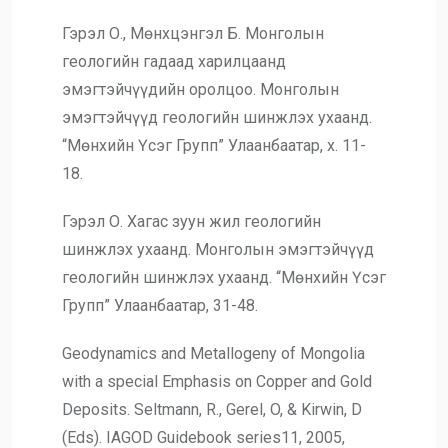
Гэрэл О., Мөнхцэнгэл Б. Монголын
геологийн гадаад харилцаанд
эмэгтэйчүүдийн оролцоо. Монголын
эмэгтэйчүүд геологийн шинжлэх ухаанд.
“Мөнхийн Үсэг Групп” Улаанбаатар, х. 11-
18.
Гэрэл О. Хагас зуун жил геологийн
шинжлэх ухаанд. Монголын эмэгтэйчүүд
геологийн шинжлэх ухаанд. “Мөнхийн Үсэг
Групп” Улаанбаатар, 31-48.
Geodynamics and Metallogeny of Mongolia
with a special Emphasis on Copper and Gold
Deposits. Seltmann, R., Gerel, O, & Kirwin, D
(Eds). IAGOD Guidebook series11, 2005,