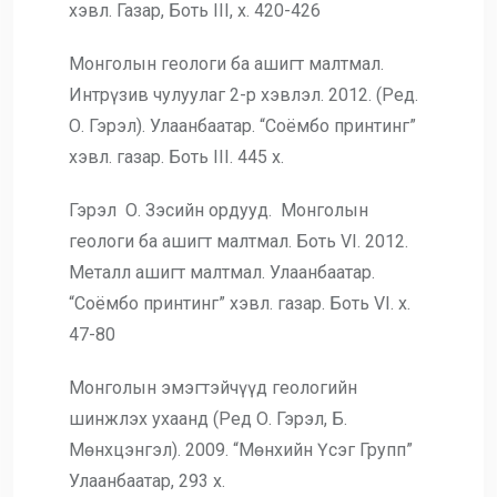
хэвл. Газар, Боть III, х. 420-426
Монголын геологи ба ашигт малтмал.
Интрүзив чулуулаг 2-р хэвлэл. 2012. (Ред.
О. Гэрэл). Улаанбаатар. “Соёмбо принтинг”
хэвл. газар. Боть III. 445 х.
Гэрэл О. Зэсийн ордууд. Монголын
геологи ба ашигт малтмал. Боть VI. 2012.
Металл ашигт малтмал. Улаанбаатар.
“Соёмбо принтинг” хэвл. газар. Боть VI. х.
47-80
Монголын эмэгтэйчүүд геологийн
шинжлэх ухаанд (Ред О. Гэрэл, Б.
Мөнхцэнгэл). 2009. “Мөнхийн Үсэг Групп”
Улаанбаатар, 293 х.