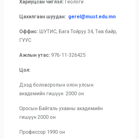
Хариуцсан чиглэл:
Геологи
Цахилгаан шуудан:
gerel@must.edu.mn
Оффис:
ШУТИС, Бага Тойруу 34, Төв байр,
ГУУС
Ажлын утас:
976-11-326425
Цол:
Дээд боловсролын олон улсын
академийн гишүүн 2000 он
Оросын Байгаль ухааны академийн
гишүүн 2000 он
Профессор 1990 он