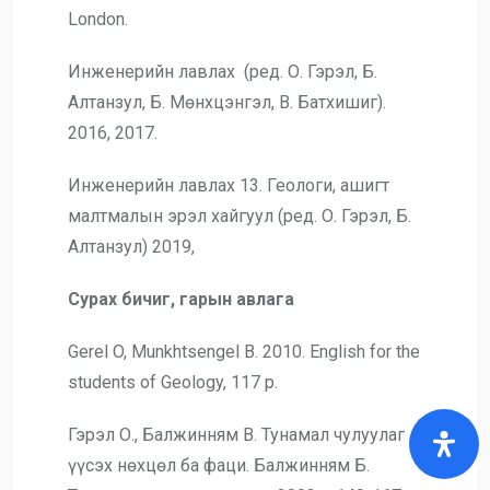
London.
Инженерийн лавлах (ред. О. Гэрэл, Б.
Алтанзул, Б. Мөнхцэнгэл, В. Батхишиг).
2016, 2017.
Инженерийн лавлах 13. Геологи, ашигт
малтмалын эрэл хайгуул (ред. О. Гэрэл, Б.
Алтанзул) 2019,
Сурах бичиг, гарын авлага
Gerel O, Munkhtsengel B. 2010. English for the
students of Geology, 117 p.
Гэрэл О., Балжинням В. Тунамал чулуулаг
үүсэх нөхцөл ба фаци. Балжинням Б.