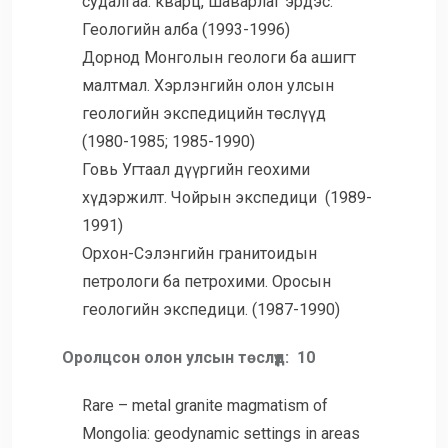
судалгаа: кварц, шаварлаг эрдэс.
Геологийн алба (1993-1996)
Дорнод Монголын геологи ба ашигт
малтмал. Хэрлэнгийн олон улсын
геологийн экспедицийн төслүүд
(1980-1985; 1985-1990)
Говь Угтаал дүүргийн геохими
хүдэржилт. Чойрын экспедици (1989-
1991)
Орхон-Сэлэнгийн гранитоидын
петрологи ба петрохими. Оросын
геологийн экспедици. (1987-1990)
Оролцсон олон улсын төслүүд: 10
Rare – metal granitе magmatism of
Mongolia: geodynamic settings in areas