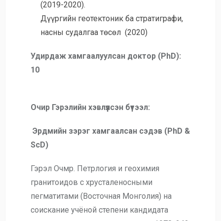
(2019-2020).
Дүүргийн геотектоник ба стратиграфи,
насны судалгаа төсөл (2020)
Удирдаж хамгаалуулсан доктор (PhD):
10
Очир Гэрэлийн хэвлүүлсэн бүтээл:
Эрдмийн зэрэг хамгаалсан сэдэв (PhD &
ScD)
Гэрэл Очмр. Петрлогия и геохимия
гранитоидов с хрусталеносными
пегматитами (Восточная Монголия) на
соискание учёной степени кандидата