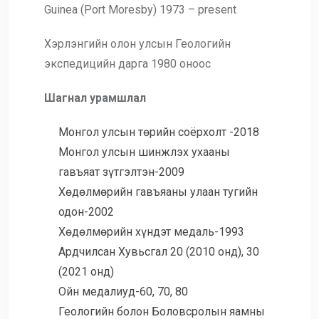
Guinea (Port Moresby) 1973 – present
Хэрлэнгийн олон улсын Геологийн
экспедицийн дарга 1980 оноос
Шагнал урамшлал
Монгол улсын төрийн соёрхолт -2018
Монгол улсын шинжлэх ухааны
гавъяат зүтгэлтэн-2009
Хөдөлмөрийн гавъяаны улаан тугийн
одон-2002
Хөдөлмөрийн хүндэт медаль-1993
Ардчилсан Хувьсгал 20 (2010 онд), 30
(2021 онд)
Ойн медалиуд-60, 70, 80
Геологийн болон Боловсролын яамны