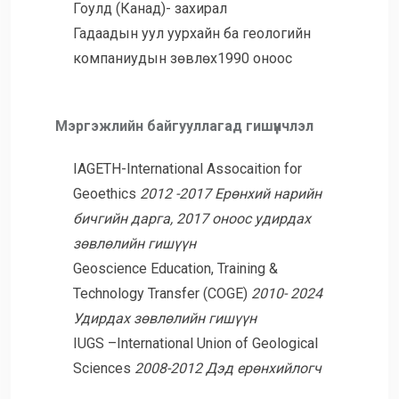
Гоулд (Канад)- захирал
Гадаадын уул уурхайн ба геологийн
компаниудын зөвлөх1990 оноос
Мэргэжлийн байгууллагад гишүүнчлэл
IAGETH-International Assocaition for
Geoethics
2012 -2017 Ерөнхий нарийн
бичгийн дарга,
2017 оноос удирдах
зөвлөлийн гишүүн
Geoscience Education, Training &
Technology Transfer (COGE)
2010- 2024
Удирдах зөвлөлийн гишүүн
IUGS –International Union of Geological
Sciences
2008-2012 Дэд ерөнхийлогч