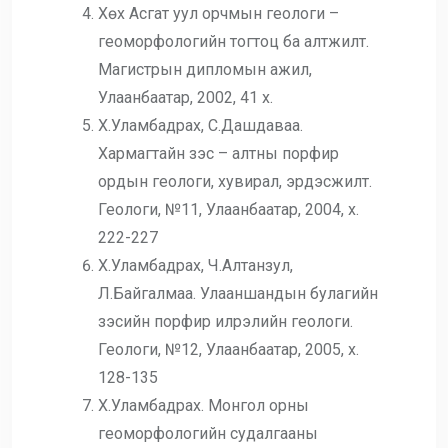
Хөх Асгат уул орчмын геологи –
геоморфологийн тогтоц ба алтжилт.
Магистрын дипломын ажил,
Улаанбаатар, 2002, 41 х.
Х.Уламбадрах, С.Дашдаваа.
Хармагтайн зэс – алтны порфир
ордын геологи, хувирал, эрдэсжилт.
Геологи, №11, Улаанбаатар, 2004, х.
222-227
Х.Уламбадрах, Ч.Алтанзул,
Л.Байгалмаа. Улааншандын булагийн
зэсийн порфир илрэлийн геологи.
Геологи, №12, Улаанбаатар, 2005, х.
128-135
Х.Уламбадрах. Монгол орны
геоморфологийн судалгааны