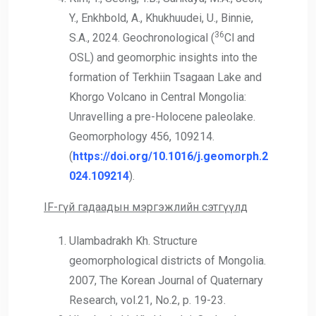
Y., Enkhbold, A., Khukhuudei, U., Binnie,
36
S.A., 2024. Geochronological (
Cl and
OSL) and geomorphic insights into the
formation of Terkhiin Tsagaan Lake and
Khorgo Volcano in Central Mongolia:
Unravelling a pre-Holocene paleolake.
Geomorphology 456, 109214.
(
https://doi.org/10.1016/j.geomorph.2
024.109214
).
IF-гүй гадаадын мэргэжлийн сэтгүүлд
Ulambadrakh Kh. Structure
geomorphological districts of Mongolia.
2007, The Korean Journal of Quaternary
Research, vol.21, No.2, p. 19-23.