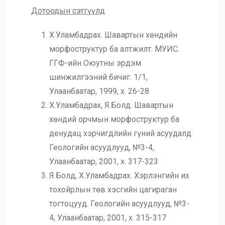
Дотоодын сэтгүүлд
Х.Уламбадрах. Шавартын хөндийн
морфоструктур ба алтжилт. МУИС.
ГГФ-ийн Оюутны эрдэм
шинжилгээний бичиг. 1/1,
Улаанбаатар, 1999, х. 26-28
Х.Уламбадрах, Я.Болд. Шавартын
хөндий орчмын морфоструктур ба
денудац хэрчигдлийн гүний асуудалд.
Геологийн асуудлууд, №3-4,
Улаанбаатар, 2001, х. 317-323
Я.Болд, Х.Уламбадрах. Хэрлэнгийн их
тохойрлын төв хэсгийн цагираган
тогтоцууд. Геологийн асуудлууд, №3-
4, Улаанбаатар, 2001, х. 315-317