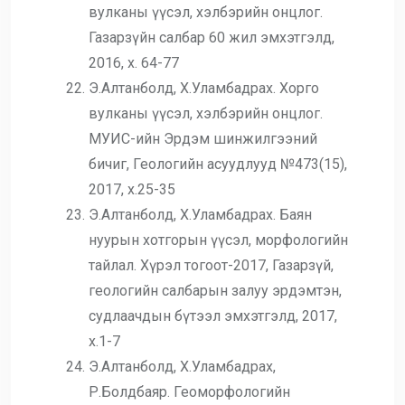
вулканы үүсэл, хэлбэрийн онцлог.
Газарзүйн салбар 60 жил эмхэтгэлд,
2016, х. 64-77
Э.Алтанболд, Х.Уламбадрах. Хорго
вулканы үүсэл, хэлбэрийн онцлог.
МУИС-ийн Эрдэм шинжилгээний
бичиг, Геологийн асуудлууд №473(15),
2017, х.25-35
Э.Алтанболд, Х.Уламбадрах. Баян
нуурын хотгорын үүсэл, морфологийн
тайлал. Хүрэл тогоот-2017, Газарзүй,
геологийн салбарын залуу эрдэмтэн,
судлаачдын бүтээл эмхэтгэлд, 2017,
х.1-7
Э.Алтанболд, Х.Уламбадрах,
Р.Болдбаяр. Геоморфологийн