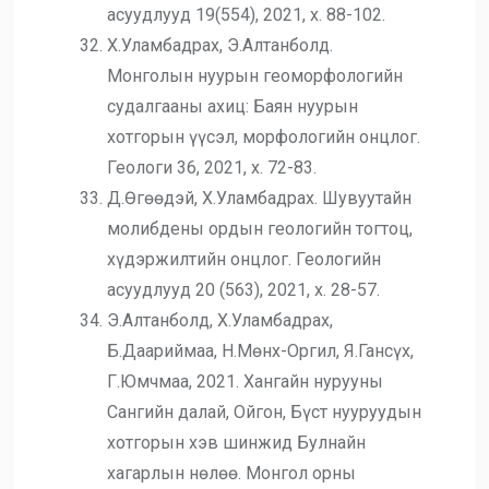
асуудлууд 19(554), 2021, х. 88-102.
Х.Уламбадрах, Э.Алтанболд.
Монголын нуурын геоморфологийн
судалгааны ахиц: Баян нуурын
хотгорын үүсэл, морфологийн онцлог.
Геологи 36, 2021, х. 72-83.
Д.Өгөөдэй, Х.Уламбадрах. Шувуутайн
молибдены ордын геологийн тогтоц,
хүдэржилтийн онцлог. Геологийн
асуудлууд 20 (563), 2021, х. 28-57.
Э.Алтанболд, Х.Уламбадрах,
Б.Даариймаа, Н.Мөнх-Оргил, Я.Гансүх,
Г.Юмчмаа, 2021. Хангайн нурууны
Сангийн далай, Ойгон, Бүст нууруудын
хотгорын хэв шинжид Булнайн
хагарлын нөлөө. Монгол орны