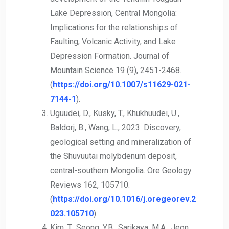
Lake Depression, Central Mongolia:
Implications for the relationships of
Faulting, Volcanic Activity, and Lake
Depression Formation. Journal of
Mountain Science 19 (9), 2451-2468.
(
https://doi.org/10.1007/s11629-021-
7144-1
).
Uguudei, D., Kusky, T., Khukhuudei, U.,
Baldorj, B., Wang, L., 2023. Discovery,
geological setting and mineralization of
the Shuvuutai molybdenum deposit,
central-southern Mongolia. Ore Geology
Reviews 162, 105710.
(
https://doi.org/10.1016/j.oregeorev.2
023.105710
).
Kim, T., Seong, Y.B., Sarikaya, M.A., Jeon,