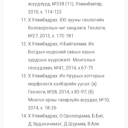
асуудлууд, №338 (11), Улаанбаатар,
2010, х. 114-122
Х.Уламбадрах. XXI зууны геологийн
боловсролын чиг хандлага. Геологи,
№27, 2013, х. 173-181
Х.Уламбадрах, Н.Байгалмаа. Их
Богдын нүүрсний савын юрын
хурдсын нүүрсжилт. Монголын
геосудлаач, №41, 2014, х.67-73
Х.Уламбадрах. Их Нуурын хотгорын
морфологи хэлбэрийн үүсэл. (a)
Геологи, №28, 2014, х.83-97; (б)
Монгол орны газарзүйн асуудал, №10,
2014, х. 18-26
Х.Уламбадрах, О.Оролзодмаа, Б.Бат,
Д.Эрдэнэчимэг, Д.Шүрмаа, В.Аля.