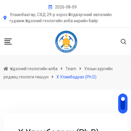
Skip
2026-08-09
to
Улаанбаатар, СХД 29-р хороо Үйлдвэрчний эвлэлийн
content
гудамж Үндэсний геологийн алба өөрийн байр
Үндэсний геологийн алба
Team
Улсын зургийн
редакц геологи гишүүн
Х.Уламбадрах (Ph.D)