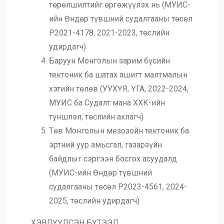
төрөлшилтийг өргөжүүлэх нь (МУИС-
ийн Өндөр түвшний судалгааны төсөл
Р2021-4178, 2021-2023, төслийн
удирдагч)
Баруун Монголын зарим бүсийн
тектоник ба шатах ашигт малтмалын
хэтийн төлөв (УУХҮЯ, ҮГА, 2022-2024,
МУИС ба Судалт мана ХХК-ийн
түншлэл, төслийн ахлагч)
Төв Монголын мезозойн тектоник ба
эртний уур амьсгал, газарзүйн
байдлыг сэргээн босгох асуудалд
(МУИС-ийн Өндөр түвшний
судалгааны төсөл Р2023-4561, 2024-
2025, төслийн удирдагч)
ХЭВЛҮҮЛСЭН БҮТЭЭЛ