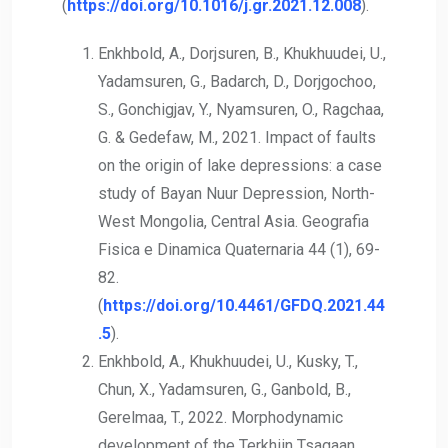
(
https://doi.org/10.1016/j.gr.2021.12.008
).
Enkhbold, A., Dorjsuren, B., Khukhuudei, U.,
Yadamsuren, G., Badarch, D., Dorjgochoo,
S., Gonchigjav, Y., Nyamsuren, O., Ragchaa,
G. & Gedefaw, M., 2021. Impact of faults
on the origin of lake depressions: a case
study of Bayan Nuur Depression, North-
West Mongolia, Central Asia. Geografia
Fisica e Dinamica Quaternaria 44 (1), 69-
82.
(
https://doi.org/10.4461/GFDQ.2021.44
.5
).
Enkhbold, A., Khukhuudei, U., Kusky, T.,
Chun, X., Yadamsuren, G., Ganbold, B.,
Gerelmaa, T., 2022. Morphodynamic
development of the Terkhiin Tsagaan