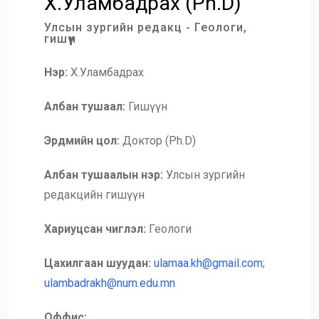
Х.Уламбадрах (Ph.D)
Улсын зургийн редакц - Геологи,
гишүүн
Нэр:
Х.Уламбадрах
Албан тушаал:
Гишүүн
Эрдмийн цол:
Доктор (Ph.D)
Албан тушаалын нэр:
Улсын зургийн
редакцийн гишүүн
Хариуцсан чиглэл:
Геологи
Цахилгаан шуудан:
ulamaa.kh@gmail.com
;
ulambadrakh@num.edu.mn
Оффис: