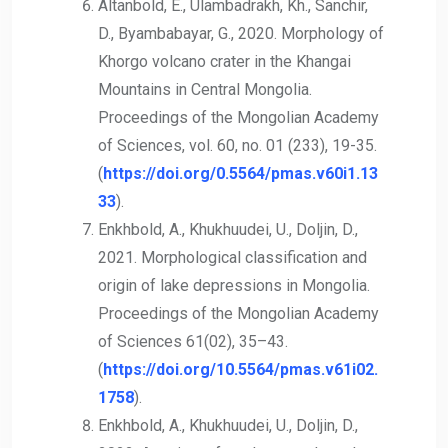
Altanbold, E., Ulambadrakh, Kh., Sanchir,
D., Byambabayar, G., 2020. Morphology of
Khorgo volcano crater in the Khangai
Mountains in Central Mongolia.
Proceedings of the Mongolian Academy
of Sciences, vol. 60, no. 01 (233), 19-35.
(
https://doi.org/0.5564/pmas.v60i1.13
33
).
Enkhbold, A., Khukhuudei, U., Doljin, D.,
2021. Morphological classification and
origin of lake depressions in Mongolia.
Proceedings of the Mongolian Academy
of Sciences 61(02), 35–43.
(
https://doi.org/10.5564/pmas.v61i02.
1758
).
Enkhbold, A., Khukhuudei, U., Doljin, D.,