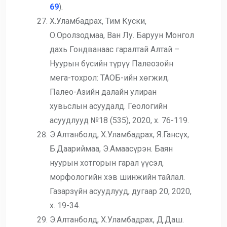
69
).
Х.Уламбадрах, Тим Куски,
О.Оролзодмаа, Ван Лу. Баруун Монгол
дахь Гондванаас гаралтай Алтай –
Нуурын бүсийн түрүү Палеозойн
мега-тохрол: ТАОБ-ийн хөгжил,
Палео-Азийн далайн улиран
хувьслын асуудалд. Геологийн
асуудлууд №18 (535), 2020, х. 76-119.
Э.Алтанболд, Х.Уламбадрах, Я.Гансүх,
Б.Даариймаа, Э.Амаасүрэн. Баян
нуурын хотгорын гарал үүсэл,
морфологийн хэв шинжийн тайлал.
Газарзүйн асуудлууд, дугаар 20, 2020,
х. 19-34.
Э.Алтанболд, Х.Уламбадрах, Д.Даш.