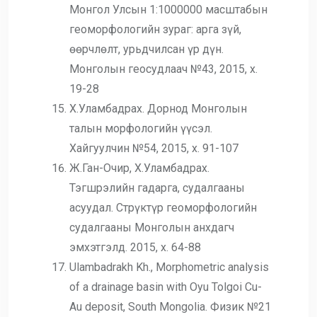
Монгол Улсын 1:1000000 масштабын
геоморфологийн зураг: арга зүй,
өөрчлөлт, урьдчилсан үр дүн.
Монголын геосудлаач №43, 2015, х.
19-28
Х.Уламбадрах. Дорнод Монголын
талын морфологийн үүсэл.
Хайгуулчин №54, 2015, х. 91-107
Ж.Ган-Очир, Х.Уламбадрах.
Тэгшрэлийн гадарга, судалгааны
асуудал. Стрүктүр геоморфологийн
судалгааны Монголын анхдагч
эмхэтгэлд. 2015, х. 64-88
Ulambadrakh Kh., Morphometric analysis
of a drainage basin with Oyu Tolgoi Cu-
Au deposit, South Mongolia. Физик №21