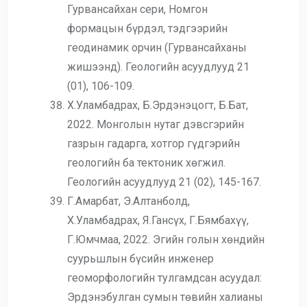
Гурвансайхан сери, Номгон
формацын бүрдэл, тэдгээрийн
геодинамик орчин (Гурвансайханы
жишээнд). Геологийн асуудлууд 21
(01), 106-109.
Х.Уламбадрах, Б.Эрдэнэцогт, Б.Бат,
2022. Монголын нутаг дэвсгэрийн
газрын гадарга, хотгор гүдгэрийн
геологийн ба тектоник хөгжил.
Геологийн асуудлууд 21 (02), 145-167.
Г.Амарбат, Э.Алтанболд,
Х.Уламбадрах, Я.Гансүх, Г.Бямбахүү,
Г.Юмчмаа, 2022. Эгийн голын хөндийн
суурьшлын бүсийн инженер
геоморфологийн тулгамдсан асуудал:
Эрдэнэбулган сумын төвийн халианы