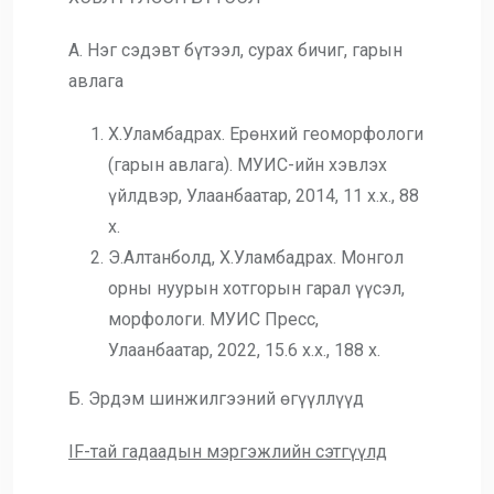
А. Нэг сэдэвт бүтээл, сурах бичиг, гарын
авлага
Х.Уламбадрах. Ерөнхий геоморфологи
(гарын авлага). МУИС-ийн хэвлэх
үйлдвэр, Улаанбаатар, 2014, 11 х.х., 88
х.
Э.Алтанболд, Х.Уламбадрах. Монгол
орны нуурын хотгорын гарал үүсэл,
морфологи. МУИС Пресс,
Улаанбаатар, 2022, 15.6 х.х., 188 х.
Б. Эрдэм шинжилгээний өгүүллүүд
IF-тай гадаадын мэргэжлийн сэтгүүлд