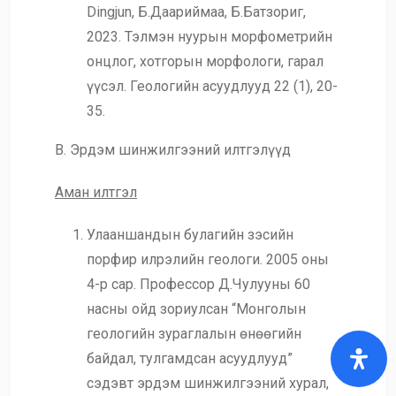
Dingjun, Б.Даариймаа, Б.Батзориг,
2023. Тэлмэн нуурын морфометрийн
онцлог, хотгорын морфологи, гарал
үүсэл. Геологийн асуудлууд 22 (1), 20-
35.
В. Эрдэм шинжилгээний илтгэлүүд
Аман илтгэл
Улааншандын булагийн зэсийн
порфир илрэлийн геологи. 2005 оны
4-р сар. Профессор Д.Чулууны 60
насны ойд зориулсан “Монголын
геологийн зураглалын өнөөгийн
байдал, тулгамдсан асуудлууд”
сэдэвт эрдэм шинжилгээний хурал,