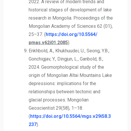
2022. A review of modern trends and
historical stages of development of lake
research in Mongolia. Proceedings of the
Mongolian Academy of Sciences 62 (01),
25–37. (
https://doi.org/10.5564/
pmas.v62i01.2085
).
Enkhbold, A., Khukhuudei, U., Seong, Y.B.,
Gonchigjav, Y., Dingjun, L., Ganbold, B.,
2024. Geomorphological study of the
origin of Mongolian Altai Mountains Lake
depressions: implications for the
relationships between tectonic and
glacial processes. Mongolian
Geoscientist 29(58), 1–18.
(
https://doi.org/10.5564/mgs.v29i58.3
237
).