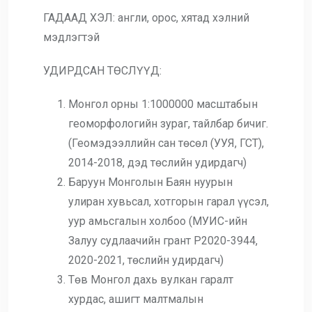
ГАДААД ХЭЛ: англи, орос, хятад хэлний
мэдлэгтэй
УДИРДСАН ТӨСЛҮҮД:
Монгол орны 1:1000000 масштабын
геоморфологийн зураг, тайлбар бичиг.
(Геомэдээллийн сан төсөл (УУЯ, ГСТ),
2014-2018, дэд төслийн удирдагч)
Баруун Монголын Баян нуурын
улиран хувьсал, хотгорын гарал үүсэл,
уур амьсгалын холбоо (МУИС-ийн
Залуу судлаачийн грант Р2020-3944,
2020-2021, төслийн удирдагч)
Төв Монгол дахь вулкан гаралт
хурдас, ашигт малтмалын