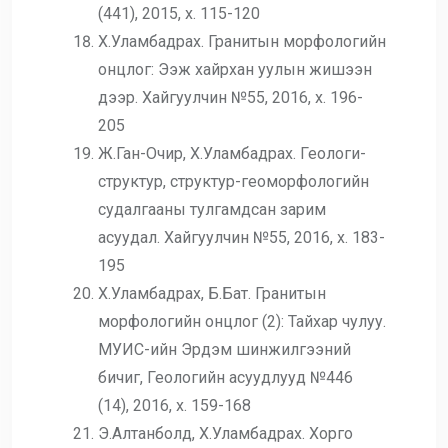
(441), 2015, х. 115-120
Х.Уламбадрах. Гранитын морфологийн
онцлог: Ээж хайрхан уулын жишээн
дээр. Хайгуулчин №55, 2016, х. 196-
205
Ж.Ган-Очир, Х.Уламбадрах. Геологи-
структур, структур-геоморфологийн
судалгааны тулгамдсан зарим
асуудал. Хайгуулчин №55, 2016, х. 183-
195
Х.Уламбадрах, Б.Бат. Гранитын
морфологийн онцлог (2): Тайхар чулуу.
МУИС-ийн Эрдэм шинжилгээний
бичиг, Геологийн асуудлууд №446
(14), 2016, х. 159-168
Э.Алтанболд, Х.Уламбадрах. Хорго