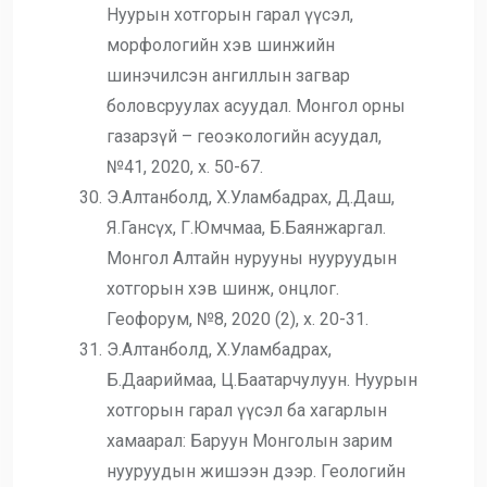
Нуурын хотгорын гарал үүсэл,
морфологийн хэв шинжийн
шинэчилсэн ангиллын загвар
боловсруулах асуудал. Монгол орны
газарзүй – геоэкологийн асуудал,
№41, 2020, х. 50-67.
Э.Алтанболд, Х.Уламбадрах, Д.Даш,
Я.Гансүх, Г.Юмчмаа, Б.Баянжаргал.
Монгол Алтайн нурууны нууруудын
хотгорын хэв шинж, онцлог.
Геофорум, №8, 2020 (2), х. 20-31.
Э.Алтанболд, Х.Уламбадрах,
Б.Даариймаа, Ц.Баатарчулуун. Нуурын
хотгорын гарал үүсэл ба хагарлын
хамаарал: Баруун Монголын зарим
нууруудын жишээн дээр. Геологийн