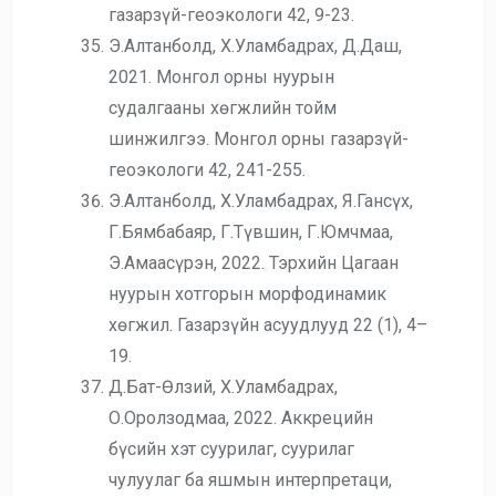
газарзүй-геоэкологи 42, 9-23.
Э.Алтанболд, Х.Уламбадрах, Д.Даш,
2021. Монгол орны нуурын
судалгааны хөгжлийн тойм
шинжилгээ. Монгол орны газарзүй-
геоэкологи 42, 241-255.
Э.Алтанболд, Х.Уламбадрах, Я.Гансүх,
Г.Бямбабаяр, Г.Түвшин, Г.Юмчмаа,
Э.Амаасүрэн, 2022. Тэрхийн Цагаан
нуурын хотгорын морфодинамик
хөгжил. Газарзүйн асуудлууд 22 (1), 4–
19.
Д.Бат-Өлзий, Х.Уламбадрах,
О.Оролзодмаа, 2022. Аккрецийн
бүсийн хэт суурилаг, суурилаг
чулуулаг ба яшмын интерпретаци,