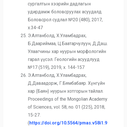
сургалтын хээрийн дадлагын
удирдамж боловсруулах асуудалд.
Боловсрол судлал №20 (480), 2017,
х.34-47
Э.Алтанболд, Х.Уламбадрах,
Б.Даариймаа, Ц.Баатарчулуун, Д.Даш.
Улаагчины хар нуурын морфологийн
гарал үүсэл. Геологийн асуудлууд
№17 (519), 2019, х. 144-157
Э.Алтанболд, Х.Уламбадрах,
Д.Даваадорж, Г.Бямбабаяр. Хүнгүйн
хар (Баян) нуурын хотгорын тайлал.
Proceedings of the Mongolian Academy
of Sciences, vol. 58, no. 01 (225), 2018,
15-27.
(
https://doi.org/10.5564/pmas.v58i1.9