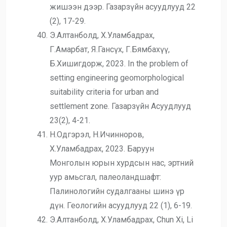
жишээн дээр. Газарзүйн асуудлууд 22
(2), 17-29.
Э.Алтанболд, Х.Уламбадрах,
Г.Амарбат, Я.Гансүх, Г.Бямбахүү,
Б.Хишигдорж, 2023. In the problem of
setting engineering geomorphological
suitability criteria for urban and
settlement zone. Газарзүйн Асуудлууд
23(2), 4-21.
Н.Одгэрэл, Н.Ичинноров,
Х.Уламбадрах, 2023. Баруун
Монголын юрын хурдсын нас, эртний
уур амьсгал, палеоландшафт:
Палинологийн судалгааны шинэ үр
дүн. Геологийн асуудлууд 22 (1), 6-19.
Э.Алтанболд, Х.Уламбадрах, Chun Xi, Li