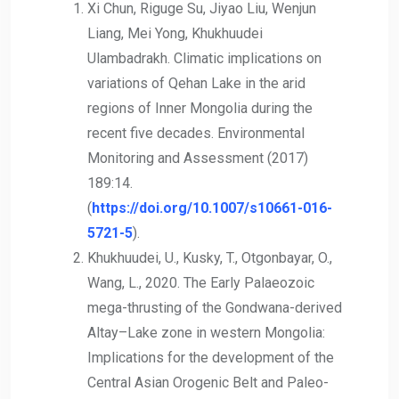
Xi Chun, Riguge Su, Jiyao Liu, Wenjun
Liang, Mei Yong, Khukhuudei
Ulambadrakh. Climatic implications on
variations of Qehan Lake in the arid
regions of Inner Mongolia during the
recent five decades. Environmental
Monitoring and Assessment (2017)
189:14.
(
https://doi.org/10.1007/s10661-016-
5721-5
).
Khukhuudei, U., Kusky, T., Otgonbayar, O.,
Wang, L., 2020. The Early Palaeozoic
mega-thrusting of the Gondwana-derived
Altay–Lake zone in western Mongolia:
Implications for the development of the
Central Asian Orogenic Belt and Paleo-