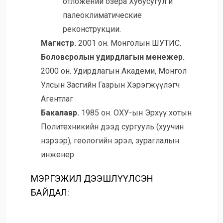
отложений озера Хубусугул и
палеоклиматические
реконструкции.
Магистр.
2001 он. Монголын ШУТИС.
Боловсролын удирдлагын менежер.
2000 он. Удирдлагын Академи, Монгол
Улсын Засгийн Газрын Хэрэгжүүлэгч
Агентлаг
Бакалавр.
1985 он. ОХУ-ын Эрхүү хотын
Политехникийн дээд сургууль (хуучин
нэрээр), геологийн эрэл, зураглалын
инженер.
МЭРГЭЖИЛ ДЭЭШЛҮҮЛСЭН
БАЙДАЛ: