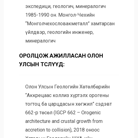
экспедици, геологич, минералогич
1985-1990 он. Монгол-Чехийн
“Монголчехословакметалл” хамтарсан
үйлдвэр, геологийн инженер,
минералогич
ОРОЛЦОЖ АЖИЛЛАСАН ОЛОН
УЛСЫН ТӨСЛҮҮД:
Олон Улсын Геологийн Хөтөлбөрийн
“Аккрецаас коллиз хүртэлх орогены
тогтоц ба царцдасын хөгжил” сэдэвт
662-р төсөл (IGCP 662 – Orogenic
architecture and crustal growth from
accretion to collision), 2018 оноос