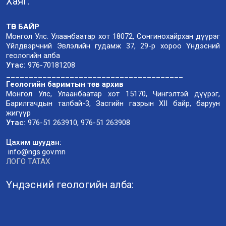
Хаяг:
ТӨВ БАЙР
Монгол Улс. Улаанбаатар хот 18072, Сонгинохайрхан дүүрэг
Үйлдвэрчний Эвлэлийн гудамж 37, 29-р хороо Үндэсний
геологийн алба
Утас:
976-70181208
_______________________________________
Геологийн баримтын төв архив
Монгол Улс, Улаанбаатар хот 15170, Чингэлтэй дүүрэг,
Барилгачдын талбай-3, Засгийн газрын XII байр, баруун
жигүүр
Утас:
976-51 263910, 976-51 263908
Цахим шуудан:
info@ngs.gov.mn
ЛОГО ТАТАХ
Үндэсний геологийн алба: