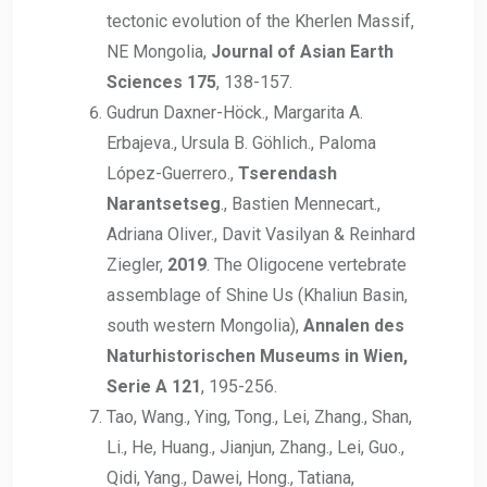
tectonic evolution of the Kherlen Massif,
NE Mongolia,
J
ournal of Asian Earth
Sciences 175
, 138-157.
Gudrun Daxner-Höck., Margarita A.
Erbajeva., Ursula B. Göhlich., Paloma
López-Guerrero.,
Tserendash
Narantsetseg
., Bastien Mennecart.,
Adriana Oliver., Davit Vasilyan & Reinhard
Ziegler,
2019
. The Oligocene vertebrate
assemblage of Shine Us (Khaliun Basin,
south western Mongolia),
Annalen des
Naturhistorischen Museums in Wien,
Serie A 121
, 195-256.
Tao, Wang., Ying, Tong., Lei, Zhang., Shan,
Li., He, Huang., Jianjun, Zhang., Lei, Guo.,
Qidi, Yang., Dawei, Hong., Tatiana,