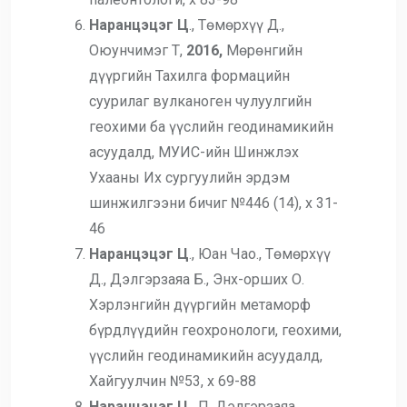
Наранцэцэг Ц
., Төмөрхүү Д.,
Оюунчимэг Т,
2016,
Мөрөнгийн
дүүргийн Тахилга формацийн
суурилаг вулканоген чулуулгийн
геохими ба үүслийн геодинамикийн
асуудалд, МУИС-ийн Шинжлэх
Ухааны Их сургуулийн эрдэм
шинжилгээни бичиг №446 (14), х 31-
46
Наранцэцэг Ц
., Юан Чао., Төмөрхүү
Д., Дэлгэрзаяа Б., Энх-орших О.
Хэрлэнгийн дүүргийн метаморф
бүрдлүүдийн геохронологи, геохими,
үүслийн геодинамикийн асуудалд,
Хайгуулчин №53, х 69-88
Наранцэцэг Ц
., П. Дэлгэрзаяа.,