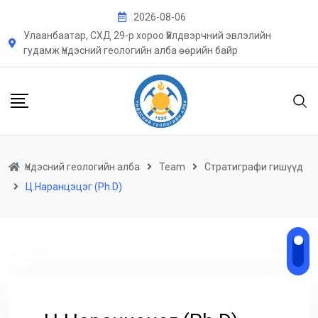
Skip
2026-08-06
to
Улаанбаатар, СХД 29-р хороо Үйлдвэрчний эвлэлийн
content
гудамж Үндэсний геологийн алба өөрийн байр
Үндэсний геологийн алба
Team
Стратиграфи гишүүд
Ц.Наранцэцэг (Ph.D)