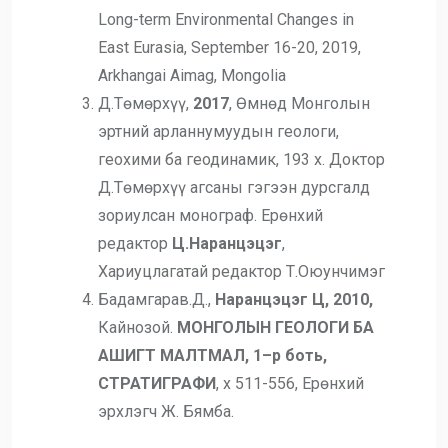
Long-term Environmental Changes in
East Eurasia, September 16-20, 2019,
Arkhangai Aimag, Mongolia
Д.Төмөрхүү,
2017
, Өмнөд Монголын
эртний арланнумуудын геологи,
геохими ба геодинамик, 193 х. Доктор
Д.Төмөрхүү агсаны гэгээн дурсгалд
зориулсан монограф. Ерөнхий
редактор
Ц.Наранцэцэг
,
Хариуцлагатай редактор Т.Оюунчимэг
Бадамгарав.Д.,
Наранцэцэг Ц, 201
0
,
Кайнозой.
МОНГОЛЫН ГЕОЛОГИ БА
АШИГТ МАЛТМАЛ, 1–р боть,
СТРАТИГРАФИ
, х 511-556, Ерөнхий
эрхлэгч Ж. Бямба.