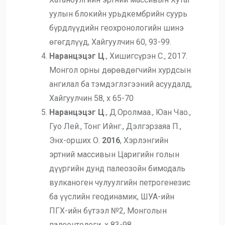
уулын блокийн урьдкембрийн суурь
бүрдлүүдийн геохронологийн шинэ
өгөгдлүүд, Хайгуулчин 60, 93-99.
Наранцэцэг Ц
., Хишигсүрэн С., 2017.
Монгол орны дөрөвдөгчийн хурдсын
ангилал ба тэмдэглэгээний асуудалд,
Хайгуулчин 58, х 65-70
Наранцэцэг Ц
., Д.Оролмаа., Юан Чао.,
Гуо Лей., Тонг Ийнг., Дэлгэрзаяа П.,
Энх-орших О.
2016
, Хэрлэнгийн
эртний массивын Царигийн голын
дүүргийн дунд палеозойн бимодаль
вулканоген чулуулгийн петрогенезис
ба үүслийн геодинамик, ШУА-ийн
ПГХ-ийн бүтээл №2, Монголын
палеонтологи, х 83-98