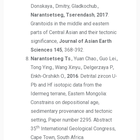
Donskaya., Dmitry, Gladkochub.,
Narantsetseg, Tserendash
,
2017
.
Granitoids in the middle and eastern
parts of Central Asian and their tectonic
significance,
J
ournal of Asian Earth
Sciences 145
, 368-392.
Narantsetseg Ts
., Yuan Chao., Guo Lei.,
Tong Ying., Wang Xinyu., Delgerzaya P.,
Enkh-Orshikh O.,
2016
. Detrital zircon U-
Pb and Hf isotopic data from the
Idermeg terrane, Eastern Mongolia:
Constrains on depositional age,
sedimentary provenance and tectonic
setting, Paper number 2295. Abstract
th
35
International Geological Congress,
Cape Town, South Africa.