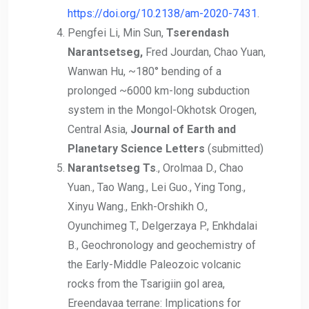
https://doi.org/10.2138/am-2020-7431
.
Pengfei Li, Min Sun,
Tserendash
Narantsetseg,
Fred Jourdan, Chao Yuan,
Wanwan Hu, ~180° bending of a
prolonged ~6000 km-long subduction
system in the Mongol-Okhotsk Orogen,
Central Asia,
Journal of Earth and
Planetary Science Letters
(submitted)
Narantsetseg Ts
., Orolmaa D., Chao
Yuan., Tao Wang., Lei Guo., Ying Tong.,
Xinyu Wang., Enkh-Orshikh O.,
Oyunchimeg T., Delgerzaya P., Enkhdalai
B., Geochronology and geochemistry of
the Early-Middle Paleozoic volcanic
rocks from the Tsarigiin gol area,
Ereendavaa terrane: Implications for