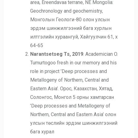
area, Ereendavaa terrane, NE Mongolia:
Geochronology and geochemistry,
Монголын Геологи-80 олон улсын
эрдэм шинжилгээний бага хурлын
илтгэлийн хураангуй, Хайгуулчин 61, х
64-65
Narantsetseg Ts, 2019
. Academician O.
Tumurtogoo fresh in our memory and his
role in project ’Deep processes and
Metallogeny of Northern, Central and
Eastern Asia’. Орос, Казахстан, Хятад,
Солонгос, Монгол 5 орны хамтарсан
’Deep processes and Metallogeny of
Northern, Central and Eastern Asia’ олон
улсын төслийн эрдэм шинжилгээний
бага хурал