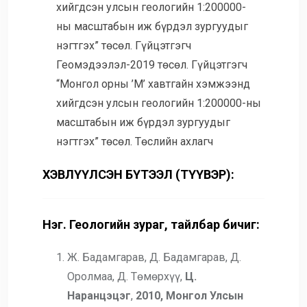
хийгдсэн улсын геологийн 1:200000-
ны масштабын иж бүрдэл зургуудыг
нэгтгэх” төсөл. Гүйцэтгэгч
Геомэдээлэл-2019 төсөл. Гүйцэтгэгч
“Монгол орны ’М’ хавтгайн хэмжээнд
хийгдсэн улсын геологийн 1:200000-ны
масштабын иж бүрдэл зургуудыг
нэгтгэх” төсөл. Төслийн ахлагч
ХЭВЛҮҮЛСЭН БҮТЭЭЛ
(
ТҮҮВЭР
)
:
Нэг. Геологийн зураг, тайлбар бичиг:
Ж. Бадамгарав, Д. Бадамгарав, Д.
Оролмаа, Д. Төмөрхүү,
Ц.
Наранцэцэг
,
2010,
Монгол Улсын