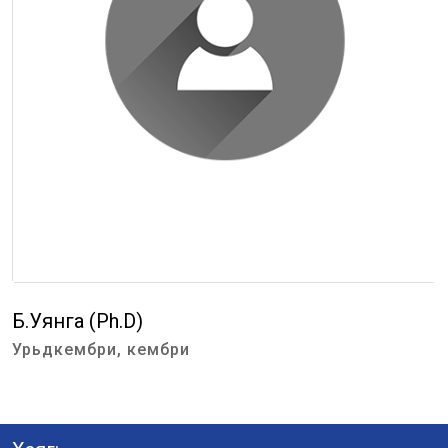
Б.Уянга (Ph.D)
Урьдкембри, кембри