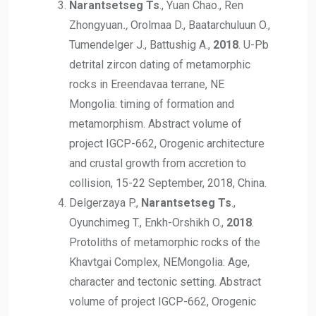
Narantsetseg Ts
., Yuan Chao., Ren
Zhongyuan
.,
Orolmaa D., Baatarchuluun O.,
Tumendelger J., Battushig A.,
2018
. U-Pb
detrital zircon dating of metamorphic
rocks in Ereendavaa terrane, NE
Mongolia: timing of formation and
metamorphism. Abstract volume of
project IGCP-662, Orogenic architecture
and crustal growth from accretion to
collision, 15-22 September, 2018, China.
Delgerzaya P.,
Narantsetseg Ts
.,
Oyunchimeg T., Enkh-Orshikh O.,
2018
.
Protoliths of metamorphic rocks of the
Khavtgai Complex, NEMongolia: Age,
character and tectonic setting. Abstract
volume of project IGCP-662, Orogenic