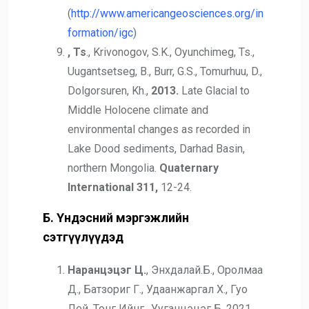
(
http://www.americangeosciences.org/in
formation/igc
)
, Ts
., Krivonogov, S.K., Oyunchimeg, Ts.,
Uugantsetseg, B., Burr, G.S., Tomurhuu, D.,
Dolgorsuren, Kh.,
2013.
Late Glacial to
Middle Holocene climate and
environmental changes as recorded in
Lake Dood sediments, Darhad Basin,
northern Mongolia.
Quaternary
International
311,
12-24.
Б. Үндэсний мэргэжлийн
сэтгүүлүүдэд
Наранцэцэг Ц.
, Энхдалай.Б., Оролмаа
Д., Батзориг Г., Удаанжаргал Х., Гуо
Лей, Тонг Ийнг., Ууганцэцэг Б, 2021,