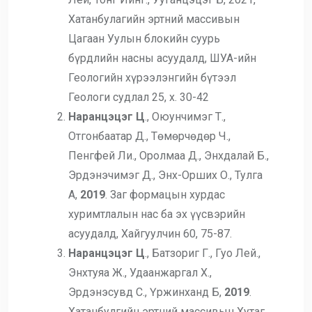
Хатанбулагийн эртний массивын
Цагаан Уулын блокийн суурь
бүрдлийн насны асуудалд, ШУА-ийн
Геологийн хүрээлэнгийн бүтээл
Геологи судлал 25, х. 30-42
Наранцэцэг Ц
., Оюунчимэг Т.,
Отгонбаатар Д., Төмөрчөдөр Ч.,
Пенгфей Ли., Оролмаа Д., Энхдалай Б.,
Эрдэнэчимэг Д., Энх-Орших О., Тулга
А,
2019
. Заг формацын хурдас
хуримтлалын нас ба эх үүсвэрийн
асуудалд, Хайгуулчин 60, 75-87.
Наранцэцэг Ц
., Батзориг Г., Гуо Лей.,
Энхтуяа Ж., Удаанжаргал Х.,
Эрдэнэсувд С., Үржинханд Б,
2019
.
Хатанбулгийн эртний массивын Хутаг