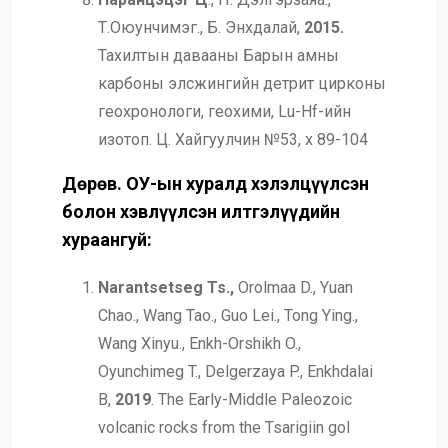
Т.Оюунчимэг., Б. Энхдалай,
2015
.
Тахилтын давааны Барын амны
карбоны элсжингийн детрит цирконы
геохронологи, геохими, Lu-Hf-ийн
изотоп. Ц. Хайгуулчин №53, х 89-104
Дөрөв. ОУ-ын хуралд хэлэлцүүлсэн
болон хэвлүүлсэн илтгэлүүдийн
хураангуй:
Narantsetseg Ts.,
Orolmaa D., Yuan
Chao., Wang Tao., Guo Lei., Tong Ying.,
Wang Xinyu., Enkh-Orshikh O.,
Oyunchimeg T., Delgerzaya P., Enkhdalai
B,
2019
. The Early-Middle Paleozoic
volcanic rocks from the Tsarigiin gol