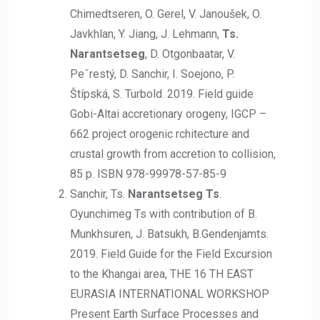
Chimedtseren, O. Gerel, V. Janoušek, O.
Javkhlan, Y. Jiang, J. Lehmann,
Ts.
Narantsetseg
, D. Otgonbaatar, V.
Peˇrestý, D. Sanchir, I. Soejono, P.
Štípská, S. Turbold. 2019. Field guide
Gobi-Altai accretionary orogeny, IGCP –
662 project orogenic rchitecture and
crustal growth from accretion to collision,
85 p. ISBN 978-99978-57-85-9
Sanchir, Ts.
Narantsetseg Ts
.
Oyunchimeg Ts with contribution of B.
Munkhsuren, J. Batsukh, B.Gendenjamts.
2019. Field Guide for the Field Excursion
to the Khangai area, THE 16 TH EAST
EURASIA INTERNATIONAL WORKSHOP
Present Earth Surface Processes and