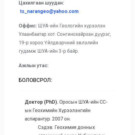
Цахилгаан шуудан:
ts_narangeo@yahoo.com
Оффис:
ШУА-ийн Геологийн хүрээлэн
Улаанбаатар хот. Сонгинохайрхан дүүрэг,
19-р хороо Үйлдвэрчний эвлэлийн
гудамж ШУА-ийн 3-р байр.
Ажлын утас:
БОЛОВСРОЛ:
Доктор (PhD).
Оросын ШУА-ийн СС-
ын Геохимийн Хүрээлэнгийн
аспирантур. 2007 он.
Сэдэв: Геохимия донных