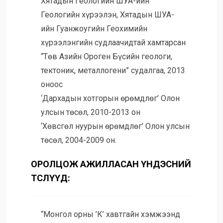
Хятадын Геологийн ШУА-ийн
Геологийн хүрээлэн, Хятадын ШУА-
ийн Гуанжоугийн Геохимийн
хүрээлэнгийн судлаачидтай хамтарсан
“Төв Азийн Ороген Бүсийн геологи,
тектоник, металлогени” судалгаа, 2013
оноос
‘Дархадын хотгорын өрөмдлөг’ Олон
улсын төсөл, 2010-2013 он
‘Хөвсгөл нуурын өрөмдлөг’ Олон улсын
төсөл, 2004-2009 он.
ОРОЛЦОЖ АЖИЛЛАСАН ҮНДЭСНИЙ
ТӨСЛҮҮД:
“Монгол орны ’К’ хавтгайн хэмжээнд