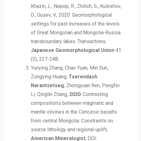
Khazin, L., Nepop, R., Zhilich, S., Kuleshov,
D., Gusev, V., 2020. Geomorphological
settings for past increases of the levels
of Great Mongolian and Mongolia-Russia
transboundary lakes. Transactions,
Japanese Geomorphological Union
41
(3), 227-248.
Yunying Zhang, Chao Yuan, Min Sun,
Zongying Huang,
Tserendash
Narantsetseg
, Zhongyuan Ren, Pengfei
Li, Qinglin Zhang,
2020
. Contrasting
compositions between magmatic and
mantle olivines in the Cenozoic basalts
from central Mongolia: Constraints on
source lithology and regional uplift,
American Mineralogist
, DOI: