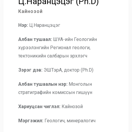
Ц.Наранцэцэг (Ph.D)
Кайнозой
Нэр:
Ц.Наранцэцэг
Албан тушаал:
ШУА-ийн Геологийн
хүрээлэнгийн Регионал геологи,
тектоникийн салбарын эрхлэгч
Зэрэг дэв:
ЭШТэрА, доктор (Ph.D)
Албан тушаалын нэр:
Монголын
стратиграфийн комиссын гишүүн
Хариуцсан чиглэл:
Кайнозой
Мэргэжил:
Геологич, минералогич