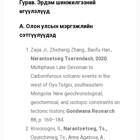
Гурав. Эрдэм шинжилгээний
өгүүлэлүүд
А. Олон улсын мэргэжлийн
сэтгүүлүүдэд
Zejia Ji., Zhicheng Zhang., Baofu Han.,
Narantsetseg Tserendash
,
2020
.
Multiphase Late Devonian to
Carboniferous volcanic events in the
west of Oyu Tolgoi, southeastern
Mongolia: New geochronological,
geochemical, and isotopic constraints on
tectonic history,
Gondwana Research
88, p. 169–184.
Krivonogov, S.,
Narantsetseg, Ts.,
Oyunchimeg, Ts., Anna Agatova, A.,