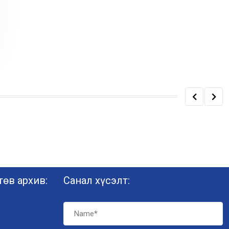
өв архив:
Санал хүсэлт: