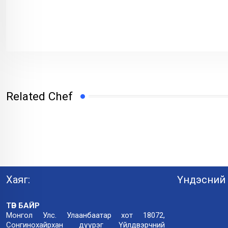
Related Chef
Хаяг:
Үндэсний 
ТӨВ БАЙР
Монгол Улс. Улаанбаатар хот 18072,
Сонгинохайрхан дүүрэг Үйлдвэрчний