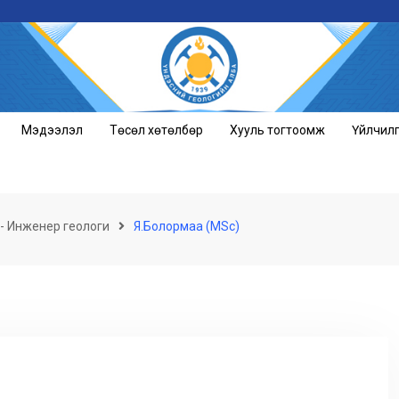
Мэдээлэл
Төсөл хөтөлбөр
Хууль тогтоомж
Үйлчил
- Инженер геологи
Я.Болормаа (MSc)