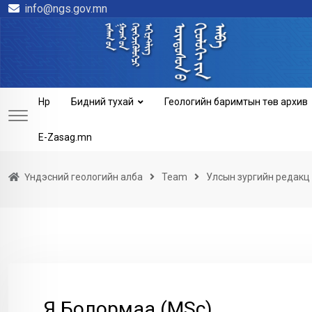
info@ngs.gov.mn
Skip
to
content
Нүүр
Бидний тухай
Геологийн баримтын төв архив
E-Zasag.mn
Үндэсний геологийн алба
Team
Улсын зургийн редакц 
Я.Болормаа (MSc)