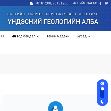
70181208, 70181206
БИДНИЙГ ДАГАХ
гээ
Ил тод байдал
Танин мэдэхүй
Бусад