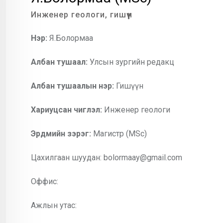
Инженер геологи, гишүүн
Нэр:
Я.Болормаа
Албан тушаал:
Улсын зургийн редакц
Албан тушаалын нэр:
Гишүүн
Хариуцсан чиглэл:
Инженер геологи
Эрдмийн зэрэг:
Магистр (MSc)
Цахилгаан шуудан: bolormaay@gmail.com
Оффис:
Ажлын утас: