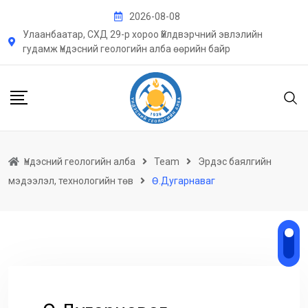
Skip
2026-08-08
to
Улаанбаатар, СХД 29-р хороо Үйлдвэрчний эвлэлийн
content
гудамж Үндэсний геологийн алба өөрийн байр
Үндэсний геологийн алба
Team
Эрдэс баялгийн
мэдээлэл, технологийн төв
Ө.Дугарнаваг