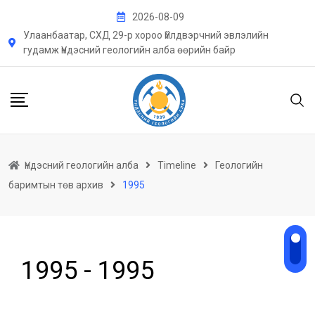
Skip
2026-08-09
to
Улаанбаатар, СХД 29-р хороо Үйлдвэрчний эвлэлийн
content
гудамж Үндэсний геологийн алба өөрийн байр
Үндэсний геологийн алба
Timeline
Геологийн
баримтын төв архив
1995
1995 -
1995