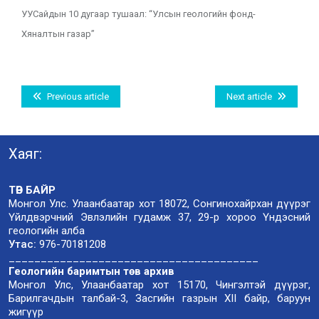
УУСайдын 10 дугаар тушаал: “Улсын геологийн фонд-
Хяналтын газар”
Previous article
Next article
Хаяг:
ТӨВ БАЙР
Монгол Улс. Улаанбаатар хот 18072, Сонгинохайрхан дүүрэг
Үйлдвэрчний Эвлэлийн гудамж 37, 29-р хороо Үндэсний
геологийн алба
Утас:
976-70181208
_______________________________________
Геологийн баримтын төв архив
Монгол Улс, Улаанбаатар хот 15170, Чингэлтэй дүүрэг,
Барилгачдын талбай-3, Засгийн газрын XII байр, баруун
жигүүр