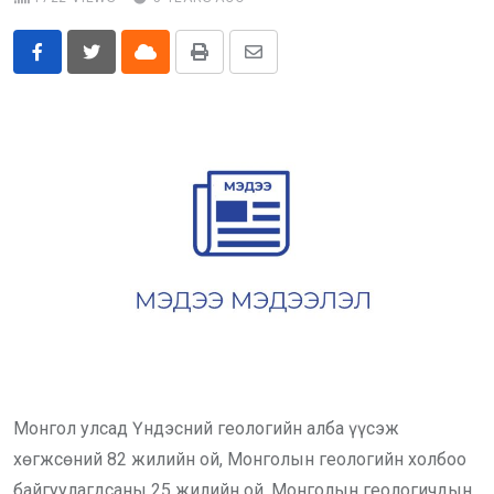
Бусад
Cloud
Print
Share
E-Zasag.mn
via
Email
Монгол улсад Үндэсний геологийн алба үүсэж
хөгжсөний 82 жилийн ой, Монголын геологийн холбоо
байгуулагдсаны 25 жилийн ой, Монголын геологичдын