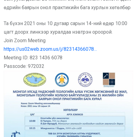
өдрийн баярын онол практикийн бага хурлын хөтөлбөр
Та бүхэн 2021 оны 10 дугаар сарын 14-ний өдөр 10:00
цагт доорх линкээр хуралдаа нэвтрэн ороорой.
Join Zoom Meeting
https://us02web.zoom.us/j/82314366078…
Meeting ID: 823 1436 6078
Passcode: 972032