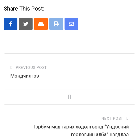
Share This Post:
Cloud
Print
Share
via
Email
PREVIOUS POST
Мэндчилгээ
NEXT POST
Тэрбум мод тарих хөдөлгөөнд “Үндэсний
геологийн алба” нэгдлээ