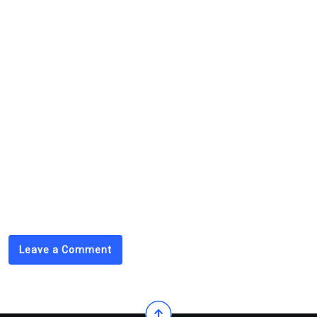
БНСУ-ЫН ЗАСГИЙН ГАЗРЫН БУЦАЛТГҮЙ
ТУСЛАМЖААР МОНГОЛ-СОЛОНГОСЫН
ХАМТАРСАН ХОВОР МЕТАЛЛЫН СУДАЛГААНЫ
ТӨВИЙГ БАЙГУУЛНА
NEXT POST
Мэндчилгээ
Leave a Comment