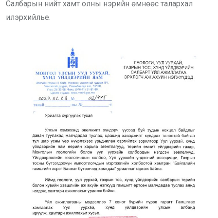
Салбарын нийт хамт олны нэрийн өмнөөс талархал
илэрхийлье.