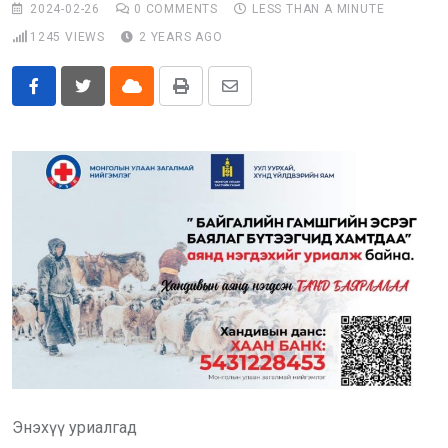
2024-02-26
0
COMMENTS
LESS THAN A MINUTE
Бусад
1245
VIEWS
2 YEARS AGO
E-Zasag.mn
Cloud
Print
Share
via
Email
Энэхүү уриалгад