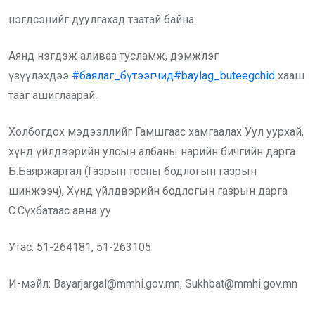
нэгдсэнийг дуулгахад таатай байна.
Аянд нэгдэж аливаа тусламж, дэмжлэг
үзүүлэхдээ
#баялаг_бүтээгчид
#baylag_buteegchid
хааш
тааг ашиглаарай.
Холбогдох мэдээллийг Гамшгаас хамгаалах Уул уурхай,
хүнд үйлдвэрийн улсын албаны нарийн бичгийн дарга
Б.Баяржаргал (Газрын тосны бодлогын газрын
шинжээч), Хүнд үйлдвэрийн бодлогын газрын дарга
С.Сүхбатаас авна уу.
Утас: 51-264181, 51-263105
И-мэйл: Bayarjargal@mmhi.gov.mn, Sukhbat@mmhi.gov.mn