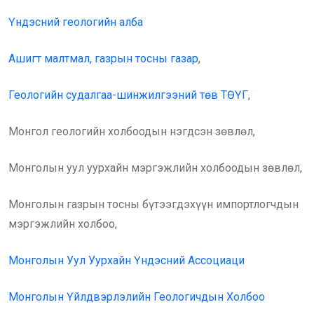
Үндэсний геологийн алба
Ашигт малтмал, газрын тосны газар
,
Геологийн судалгаа-шинжилгээний төв ТӨҮГ
,
Монгол геологийн
холбоодын нэгдсэн зөвлөл,
Монголын уул уурхайн мэргэжлийн холбоодын зөвлөл,
Монголын газрын тосны бүтээгдэхүүн импортлогчдын
мэргэжлийн холбоо,
Монголын Уул Уурхайн Үндэсний Ассоциаци
Монголын Үйлдвэрлэлийн Геологичдын Холбоо