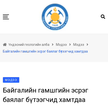
Skip
to
content
Нүүр
Үндэсний геологийн алба
Мэдээ
Мэдээ
Бидний тухай
Байгалийн гамшгийн эсрэг баялаг бүтээгчид хамтдаа
Геологийн баримтын төв архив
Мэдээлэл
Төсөл хөтөлбөр
Хууль тогтоомж
МЭДЭЭ
Байгалийн гамшгийн эсрэг
Үйлчилгээ
Ил тод байдал
баялаг бүтээгчид хамтдаа
Танин мэдэхүй