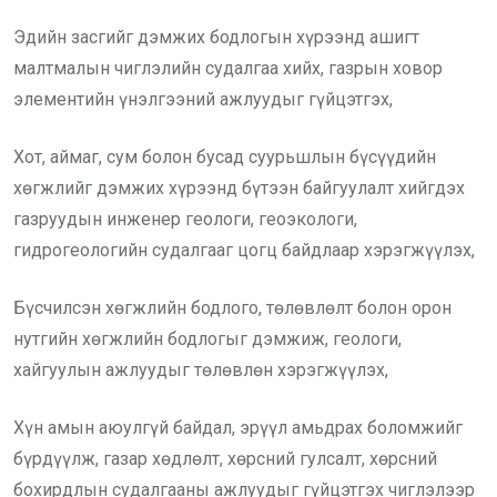
Эдийн засгийг дэмжих бодлогын хүрээнд ашигт
малтмалын чиглэлийн судалгаа хийх, газрын ховор
элементийн үнэлгээний ажлуудыг гүйцэтгэх,
Хот, аймаг, сум болон бусад суурьшлын бүсүүдийн
хөгжлийг дэмжих хүрээнд бүтээн байгуулалт хийгдэх
газруудын инженер геологи, геоэкологи,
гидрогеологийн судалгааг цогц байдлаар хэрэгжүүлэх,
Бүсчилсэн хөгжлийн бодлого, төлөвлөлт болон орон
нутгийн хөгжлийн бодлогыг дэмжиж, геологи,
хайгуулын ажлуудыг төлөвлөн хэрэгжүүлэх,
Хүн амын аюулгүй байдал, эрүүл амьдрах боломжийг
бүрдүүлж, газар хөдлөлт, хөрсний гулсалт, хөрсний
бохирдлын судалгааны ажлуудыг гүйцэтгэх чиглэлээр