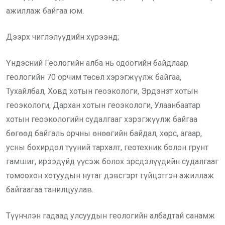
ажиллаж байгаа юм.
Дээрх чиглэлүүдийн хүрээнд;
Үндэсний Геологийн алба нь одоогийн байдлаар
геологийн 70 орчим төсөл хэрэгжүүлж байгаа,
Тухайлбал, Ховд хотын геоэкологи, Эрдэнэт хотын
геоэкологи, Дархан хотын геоэкологи, Улаанбаатар
хотын геоэкологийн судалгааг хэрэгжүүлж байгаа
бөгөөд байгаль орчны өнөөгийн байдал, хөрс, агаар,
усны бохирдол түүний тархалт, геотехник болон грунт
гамшиг, ирээдүйд үүсэж болох эрсдэлүүдийн судалгааг
томоохон хотуудын нутаг дэвсгэрт гүйцэтгэн ажиллаж
байгаагаа танилцуулав.
Түүнчлэн гадаад улсуудын геологийн албадтай санамж