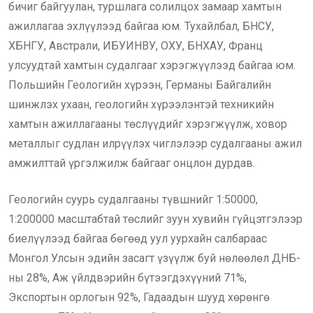
бичиг байгуулан, туршлага солилцох замаар хамтын
ажиллагаа эхлүүлээд байгаа юм. Тухайлбал, БНСУ,
ХБНГУ, Австрали, ИБУИНВУ, ОХУ, БНХАУ, Франц
улсуудтай хамтын судалгааг хэрэгжүүлээд байгаа юм.
Польшийн Геологийн хүрээн, Германы Байгалийн
шинжлэх ухаан, геологийн хүрээлэнтэй техникийн
хамтын ажиллагааны төслүүдийг хэрэгжүүлж, ховор
металлыг судлан илрүүлэх чиглэлээр судалгааны ажил
амжилттай үргэлжилж байгааг онцлон дурдав.
Геологийн суурь судалгааны түвшнийг 1:50000,
1:200000 масштабтай төслийг зуун хувийн гүйцэтгэлээр
биелүүлээд байгаа бөгөөд уул уурхайн салбараас
Монгол Улсын эдийн засагт үзүүлж буй нөлөөлөл ДНБ-
ны 28%, Аж үйлдвэрийн бүтээгдэхүүний 71%,
Экспортын орлогын 92%, Гадаадын шууд хөрөнгө