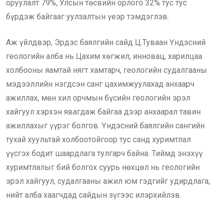
оруулалт 79%, Улсын төсвийн орлого 32% тус тус
бүрдэж байгааг уулзалтын үеэр тэмдэглэв.
Аж үйлдвэр, Эрдэс баялгийн сайд Ц.Туваан Үндэсний
геологийн алба нь Цахим хөгжил, инновац, харилцаа
холбооны яамтай нягт хамтарч, геологийн судалгааны
мэдээллийн нэгдсэн санг цахимжуулахад анхаарч
ажиллах, мөн хил орчмын бүсийн геологийн эрэл
хайгуул хэрхэн явагдаж байгаа дээр анхаарал тавин
ажиллахыг үүрэг болгов. Үндэсний баялгийн сангийн
тухай хуультай холбоотойгоор тус санд хуримтлал
үүсгэх бодит шаардлага тулгарч байна. Тиймд энэхүү
хуримтлалыг бий болгох суурь нөхцөл нь геологийн
эрэл хайгуул, судалгааны ажил юм гэдгийг удирдлага,
нийт алба хаагчдад сайдын зүгээс илэрхийлэв.