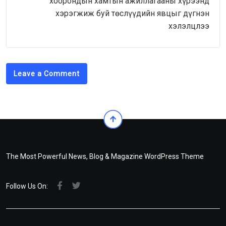
хоорондын хамтын ажиллагааны хүрээнд
хэрэгжиж буй төслүүдийн явцыг дүгнэн
хэлэлцлээ
Leave a Comment
The Most Powerful News, Blog & Magazine WordPress Theme
Follow Us On: