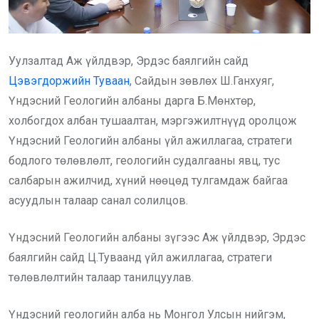
Уулзалтад Аж үйлдвэр, Эрдэс баялгийн сайд
Цэвэгдоржийн Туваан
, Сайдын зөвлөх Ш.Ганхуяг,
Үндэсний Геологийн албаны дарга Б.Мөнхтөр,
холбогдох албан тушаалтан, мэргэжилтнүүд оролцож
Үндэсний Геологийн албаны үйл ажиллагаа, стратеги
бодлого төлөвлөлт, геологийн судалгааны явц, тус
салбарын ажилчид, хүний нөөцөд тулгамдаж байгаа
асуудлын талаар санал солилцов.
Үндэсний Геологийн албаны зүгээс Аж үйлдвэр, Эрдэс
баялгийн сайд Ц.Туваанд үйл ажиллагаа, стратеги
төлөвлөлтийн талаар танилцуулав.
Үндэсний геологийн алба нь Монгол Улсын нийгэм,