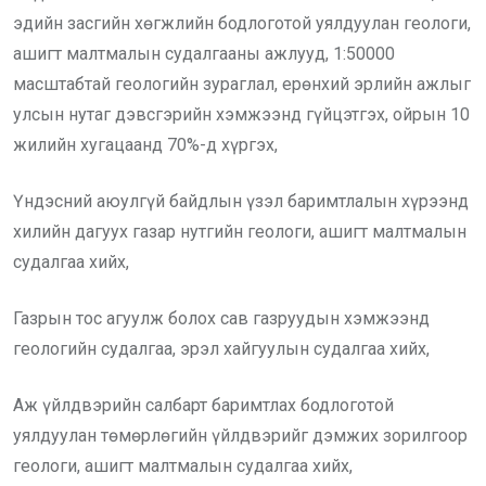
эдийн засгийн хөгжлийн бодлоготой уялдуулан геологи,
ашигт малтмалын судалгааны ажлууд, 1:50000
масштабтай геологийн зураглал, ерөнхий эрлийн ажлыг
улсын нутаг дэвсгэрийн хэмжээнд гүйцэтгэх, ойрын 10
жилийн хугацаанд 70%-д хүргэх,
Үндэсний аюулгүй байдлын үзэл баримтлалын хүрээнд
хилийн дагуух газар нутгийн геологи, ашигт малтмалын
судалгаа хийх,
Газрын тос агуулж болох сав газруудын хэмжээнд
геологийн судалгаа, эрэл хайгуулын судалгаа хийх,
Аж үйлдвэрийн салбарт баримтлах бодлоготой
уялдуулан төмөрлөгийн үйлдвэрийг дэмжих зорилгоор
геологи, ашигт малтмалын судалгаа хийх,