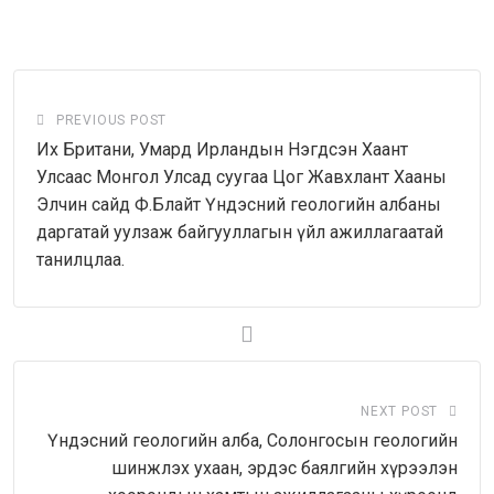
via
Email
PREVIOUS POST
Их Британи, Умард Ирландын Нэгдсэн Хаант
Улсаас Монгол Улсад суугаа Цог Жавхлант Хааны
Элчин сайд Ф.Блайт Үндэсний геологийн албаны
даргатай уулзаж байгууллагын үйл ажиллагаатай
танилцлаа.
NEXT POST
Үндэсний геологийн алба, Солонгосын геологийн
шинжлэх ухаан, эрдэс баялгийн хүрээлэн