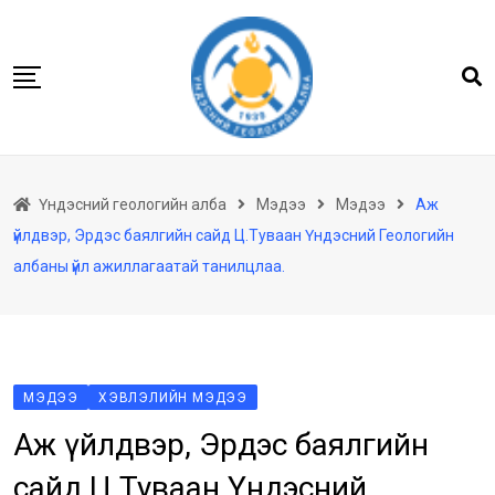
Skip
to
content
Нүүр
Үндэсний геологийн алба
Мэдээ
Мэдээ
Аж
Бидний тухай
үйлдвэр, Эрдэс баялгийн сайд Ц.Туваан Үндэсний Геологийн
Геологийн баримтын төв архив
албаны үйл ажиллагаатай танилцлаа.
Мэдээлэл
Төсөл хөтөлбөр
Хууль тогтоомж
МЭДЭЭ
ХЭВЛЭЛИЙН МЭДЭЭ
Үйлчилгээ
Аж үйлдвэр, Эрдэс баялгийн
Ил тод байдал
сайд Ц.Туваан Үндэсний
Танин мэдэхүй