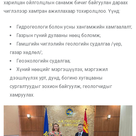
харилцан ойлголцлын санамж бичиг байгуулан дараах
чиглэлээр хамтран ажиллахаар тохиролцлоо. Үүнд:
Гидрогеологи болон усны хангамжийн хамгаалалт;
Газрын гүний дулааны нөөц боломж;
Гамшгийн чиглэлийн геологийн судалгаа /үер,
газар хөдлөл/;
Геоэкологийн судалгаа;
Хүний нөөцийг мэргэшүүлэх, мэргэжил
дээшлүүлэх урт, дунд, богино хугацааны
сургалтуудыг зохион байгуулж, геологчидыг
хамруулах.