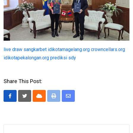
live draw
sangkarbet
idikotamagelang.org
crowncellars.org
idikotapekalongan.org
prediksi sdy
Share This Post:
Cloud
Print
Share
via
Email