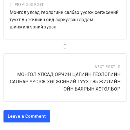
PREVIOUS POST
Монгол улсад геологийн салбар үүсэж хөгжсөний
түүхт 85 жилийн ойд зориулсан эрдэм
шинжилгээний хурал
NEXT POST
МОНГОЛ УЛСАД ОРЧИН ЦАГИЙН ГЕОЛОГИЙН
САЛБАР ҮҮСЭЖ ХӨГЖСӨНИЙ ТҮҮХТ 85 ЖИЛИЙН
ОЙН БАЯРЫН ХӨТӨЛБӨР
Leave a Comment