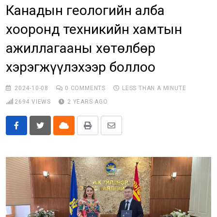
Канадын геологийн алба
Бусад
хооронд техникийн хамтын
E-Zasag.mn
ажиллагааны хөтөлбөр
хэрэгжүүлэхээр боллоо
2024-10-08
0
COMMENTS
LESS THAN A MINUTE
2694
VIEWS
2 YEARS AGO
Cloud
Print
Share
via
Email