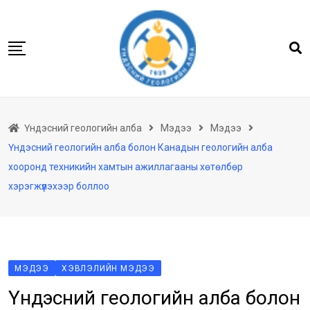
Skip
to
content
Нүүр
Үндэсний геологийн алба
Мэдээ
Мэдээ
Бидний тухай
Үндэсний геологийн алба болон Канадын геологийн алба
Геологийн баримтын төв архив
хооронд техникийн хамтын ажиллагааны хөтөлбөр
Мэдээлэл
хэрэгжүүлэхээр боллоо
Төсөл хөтөлбөр
Хууль тогтоомж
Үйлчилгээ
МЭДЭЭ
ХЭВЛЭЛИЙН МЭДЭЭ
Ил тод байдал
Үндэсний геологийн алба болон
Танин мэдэхүй