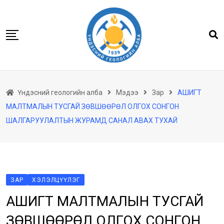
Skip
to
content
Нүүр
Үндэсний геологийн алба
Мэдээ
Зар
АШИГТ
Бидний тухай
МАЛТМАЛЫН ТУСГАЙ ЗӨВШӨӨРӨЛ ОЛГОХ СОНГОН
Геологийн баримтын төв архив
ШАЛГАРУУЛАЛТЫН ЖУРАМД САНАЛ АВАХ ТУХАЙ
Мэдээлэл
Төсөл хөтөлбөр
Хууль тогтоомж
ЗАР
ХЭЛЭЛЦҮҮЛЭГ
Үйлчилгээ
АШИГТ МАЛТМАЛЫН ТУСГАЙ
Ил тод байдал
ЗӨВШӨӨРӨЛ ОЛГОХ СОНГОН
Танин мэдэхүй