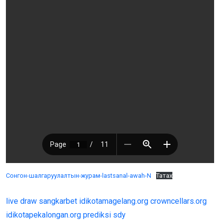
Сонгон-шалгаруулалтын-журам-lastsanal-awah-N
Татах
live draw
sangkarbet
idikotamagelang.org
crowncellars.org
idikotapekalongan.org
prediksi sdy