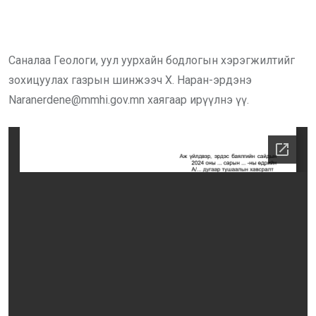
Саналаа Геологи, уул уурхайн бодлогын хэрэгжилтийг
зохицуулах газрын шинжээч Х. Наран-эрдэнэ
Naranerdene@mmhi.gov.mn хаягаар ирүүлнэ үү.