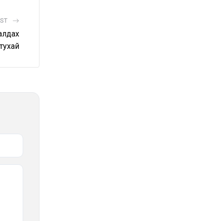
OST
алдах
тухай