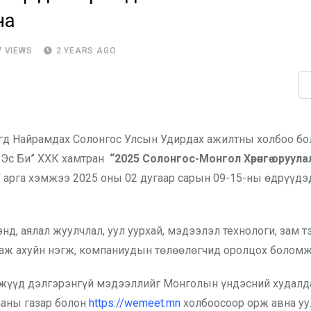
на
7
VIEWS
2 YEARS AGO
үгд Найрамдах Солонгос Улсын Удирдах ажилтны холбоо бо
 Эс Би” ХХК хамтран
“2025 Солонгос-Монгол Хөрөнгө оруула
”
арга хэмжээ 2025 оны 02 дугаар сарын 09-15-ны өдрүүд
энд, аялал жуулчлал, уул уурхай, мэдээлэл технологи, зам 
н аж ахуйн нэгж, компаниудын төлөөлөгчид оролцох боломж
гжүүд дэлгэрэнгүй мэдээллийг Монголын үндэсний худалда
ааны газар болон
https://wemeet.mn
холбоосоор орж авна уу