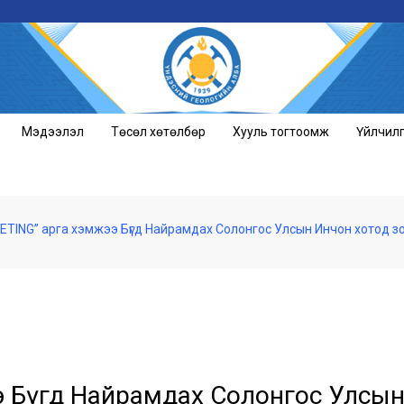
Мэдээлэл
Төсөл хөтөлбөр
Хууль тогтоомж
Үйлчил
ETING” арга хэмжээ Бүгд Найрамдах Солонгос Улсын Инчон хотод з
э Бүгд Найрамдах Солонгос Улсы