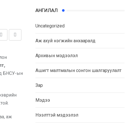
АНГИЛАЛ
Uncategorized
Share
Print
Аж ахуй нэгжийн анхааралд
via
Email
Архивын мэдээлэл
лон
лт,
Ашигт малтмалын сонгон шалгаруулалт
эд БНСУ-ын
Зар
тээврийн
Мэдээ
той.
Нээлттэй мэдээлэл
а, аж
.