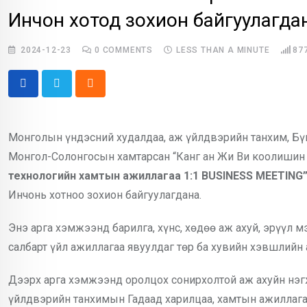
Инчон хотод зохион байгуулагда
2024-12-23
0
COMMENTS
LESS THAN A MINUTE
87
Cloud
Монголын үндэсний худалдаа, аж үйлдвэрийн танхим, Б
Монгол-Солонгосын хамтарсан “Канг ан Жи Ви коолишин
технологийн хамтын ажиллагаа 1:1 BUSINESS MEETING
Инчонь хотноо зохион байгуулагдана.
Энэ арга хэмжээнд барилга, хүнс, хөдөө аж ахуй, эрүүл м
салбарт үйл ажиллагаа явуулдаг төр ба хувийн хэвшлий
Дээрх арга хэмжээнд оролцох сонирхолтой аж ахуйн нэ
үйлдвэрийн танхимын Гадаад харилцаа, хамтын ажиллаг