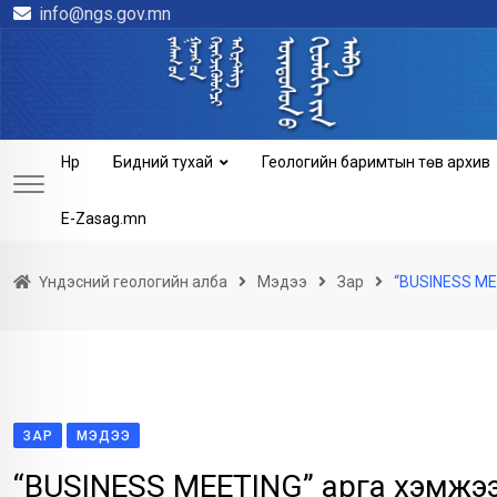
info@ngs.gov.mn
Skip
to
content
Нүүр
Бидний тухай
Геологийн баримтын төв архив
E-Zasag.mn
Үндэсний геологийн алба
Мэдээ
Зар
“BUSINESS ME
ЗАР
МЭДЭЭ
“BUSINESS MEETING” арга хэмжэ