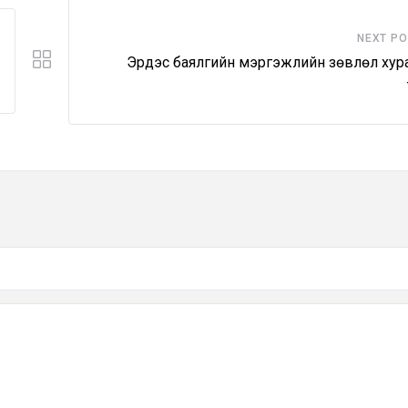
NEXT P
Эрдэс баялгийн мэргэжлийн зөвлөл хур