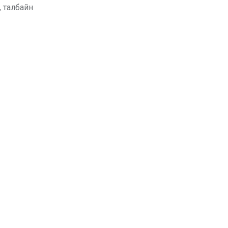
, талбайн