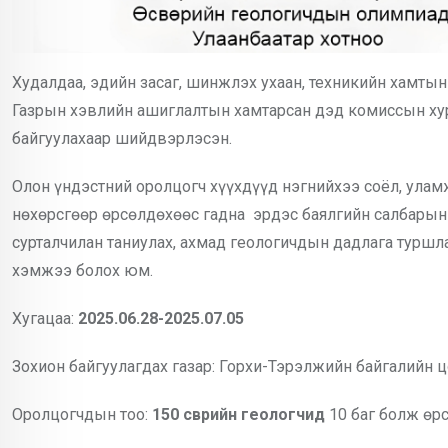
Худалдаа, эдийн засаг, шинжлэх ухаан, техникийн хамт
Газрын хэвлийн ашиглалтын хамтарсан дэд комиссын ху
байгуулахаар шийдвэрлэсэн.
Олон үндэстний оролцогч хүүхдүүд нэгнийхээ соёл, уламж
нөхөрсгөөр өрсөлдөхөөс гадна эрдэс баялгийн салбарын
сурталчилан таниулах, ахмад геологичдын дадлага туршла
хэмжээ болох юм.
Хугацаа:
2025.06.28-2025.07.05
Зохион байгуулагдах газар: Горхи-Тэрэлжийн байгалийн ц
Оролцогчдын тоо:
150
св
рийн геологчид
10 баг болж өрс