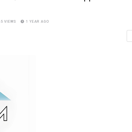
45
VIEWS
1 YEAR AGO