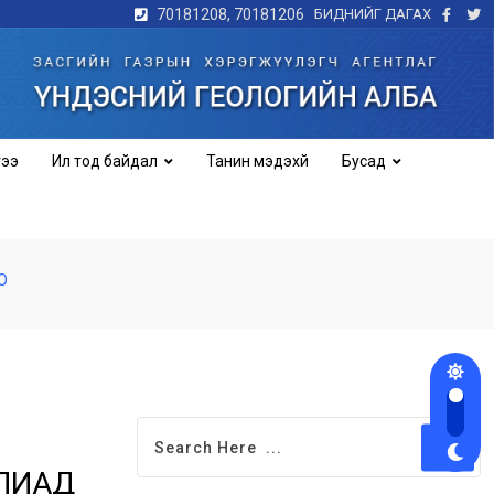
70181208, 70181206
БИДНИЙГ ДАГАХ
palembangpafi
link slot gacor
kampungbet
kampungbet
kampungbet
kampungbet
kampungbet
kampungbet
kampungbet
kampungbet
kampungbet
monperatoto
monperatoto
monperatoto
kampungbet
kampungbet
bandungpafi
toto togel
sangkarbet
sangkarbet
sangkarbet
sangkarbet
sangkarbet
sangkarbet
sangkarbet
sangkarbet
situs toto
toto slot
panached
judi bola
slot 4d
rtp slot
rtp live
10
гээ
Ил тод байдал
Танин мэдэхүй
Бусад
О
ПИАД