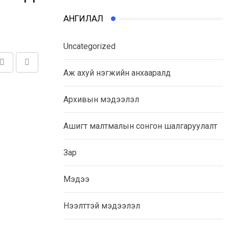
АНГИЛАЛ
Uncategorized
Share
Print
Аж ахуй нэгжийн анхааралд
via
Email
Архивын мэдээлэл
Ашигт малтмалын сонгон шалгаруулалт
Зар
Мэдээ
Нээлттэй мэдээлэл