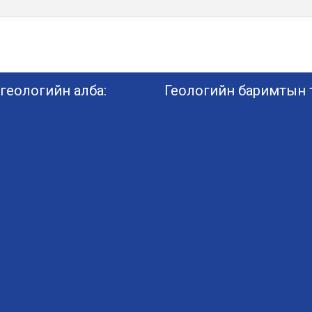
геологийн алба:
Геологийн баримтын т