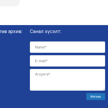
өв архив:
Санал хүсэлт:
Илгээх