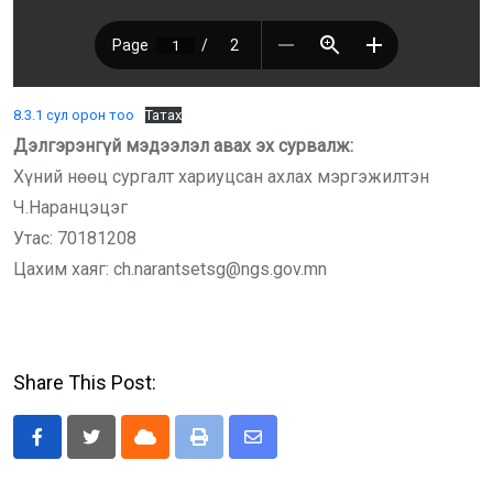
8.3.1 сул орон тоо
Татах
Дэлгэрэнгүй мэдээлэл авах эх сурвалж:
Хүний нөөц сургалт хариуцсан ахлах мэргэжилтэн
Ч.Наранцэцэг
Утас: 70181208
Цахим хаяг: ch.narantsetsg@ngs.gov.mn
Share This Post:
Cloud
Print
Share
via