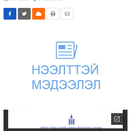
Бусад
Cloud
Print
Share
E-Zasag.mn
via
Email