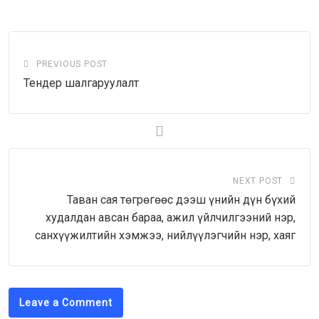
Email
PREVIOUS POST
Тендер шалгаруулалт
NEXT POST
Таван сая төгрөгөөс дээш үнийн дүн бүхий
худалдан авсан бараа, ажил үйлчилгээний нэр,
санхүүжилтийн хэмжээ, нийлүүлэгчийн нэр, хаяг
Leave a Comment