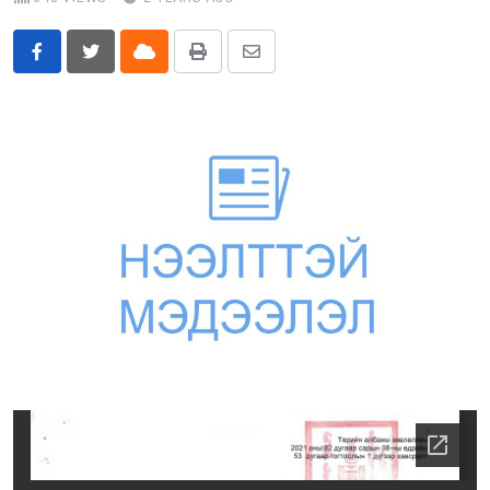
Бусад
Cloud
Print
Share
E-Zasag.mn
via
Email