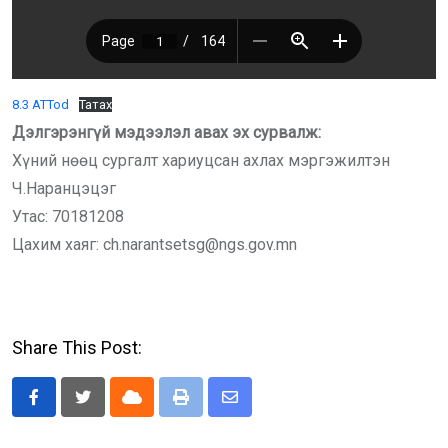
8.3 ATTod
Татах
Дэлгэрэнгүй мэдээлэл авах эх сурвалж:
Хүний нөөц сургалт хариуцсан ахлах мэргэжилтэн
Ч.Наранцэцэг
Утас: 70181208
Цахим хаяг: ch.narantsetsg@ngs.gov.mn
Share This Post:
Cloud
Print
Share
via