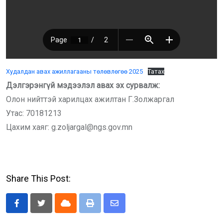
Худалдан авах ажиллагааны төлөвлөгөө 2025
Татах
Дэлгэрэнгүй мэдээлэл авах эх сурвалж:
Олон нийттэй харилцах ажилтан Г.Золжаргал
Утас: 70181213
Цахим хаяг: g.zoljargal@ngs.gov.mn
Share This Post:
Cloud
Print
Share