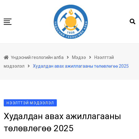
Skip
to
content
Нүүр
Үндэсний геологийн алба
Мэдээ
Нээлттэй
Бидний тухай
мэдээлэл
Худалдан авах ажиллагааны төлөвлөгөө 2025
Геологийн баримтын төв архив
Мэдээлэл
Төсөл хөтөлбөр
Хууль тогтоомж
НЭЭЛТТЭЙ МЭДЭЭЛЭЛ
Худалдан авах ажиллагааны
Үйлчилгээ
Ил тод байдал
төлөвлөгөө 2025
Танин мэдэхүй