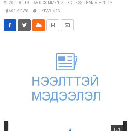
2025-02-19
0
COMMENTS
LESS THAN A MINUTE
Бусад
608
VIEWS
1 YEAR AGO
E-Zasag.mn
Cloud
Print
Share
via
Email