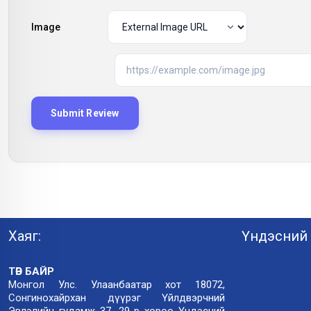
Image
Хаяг:
Үндэсний 
ТӨВ БАЙР
Монгол Улс. Улаанбаатар хот 18072,
Сонгинохайрхан дүүрэг Үйлдвэрчний