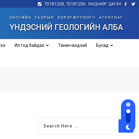
70181208, 70181206
БИДНИЙГ ДАГАХ
www.temanahunaaoraki.org
palembangpafi
kampungbet
kampungbet
kampungbet
bandungpafi
sangkarbet
sangkarbet
sangkarbet
sangkarbet
sangkarbet
sangkarbet
sangkarbet
sangkarbet
panached
judi bola
rtp live
10
гээ
Ил тод байдал
Танин мэдэхүй
Бусад