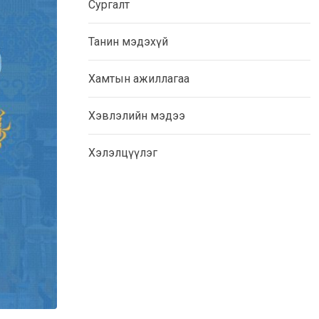
Сургалт
Танин мэдэхүй
Хамтын ажиллагаа
Хэвлэлийн мэдээ
Хэлэлцүүлэг