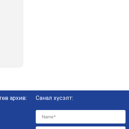
өв архив:
Санал хүсэлт: