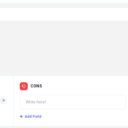
CONS
+
Add Field