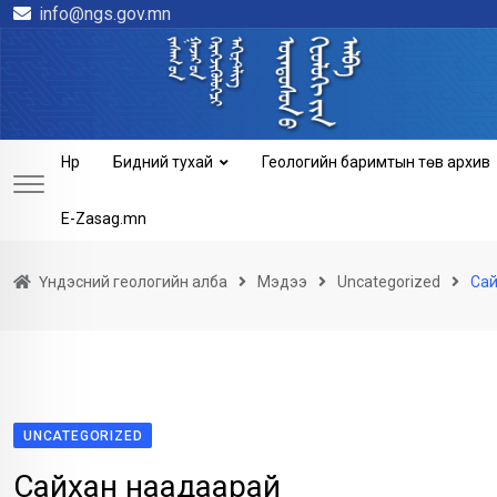
info@ngs.gov.mn
Skip
to
content
Нүүр
Бидний тухай
Геологийн баримтын төв архив
E-Zasag.mn
Үндэсний геологийн алба
Мэдээ
Uncategorized
Сай
UNCATEGORIZED
Сайхан наадаарай