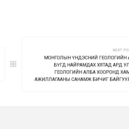
NEXT P
МОНГОЛЫН ҮНДЭСНИЙ ГЕОЛОГИЙН 
БҮГД НАЙРАМДАХ ХЯТАД АРД У
ГЕОЛОГИЙН АЛБА ХООРОНД ХА
АЖИЛЛАГААНЫ САНАМЖ БИЧИГ БАЙГУУ