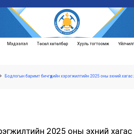
Мэдээлэл
Төсөл хөтөлбөр
Хууль тогтоомж
Үйлчил
Бодлогын баримт бичгүүдийн хэрэгжилтийн 2025 оны эхний хагас
рэгжилтийн 2025 оны эхний хагас