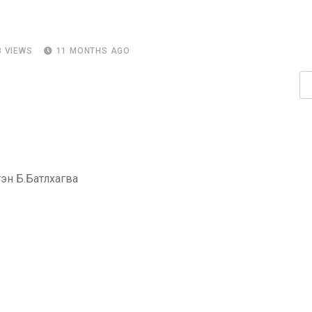
8
VIEWS
11 MONTHS AGO
эн Б.Батлхагва