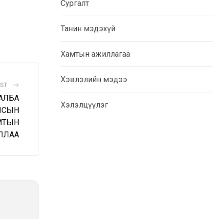
Сургалт
Танин мэдэхүй
Хамтын ажиллагаа
Хэвлэлийн мэдээ
OST
АЛБА
Хэлэлцүүлэг
ЛСЫН
МТЫН
ЛЛАА