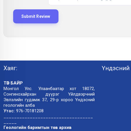
Хаяг:
Үндэсний 
ТӨВ БАЙР
Монгол Улс. Улаанбаатар хот 18072,
Сонгинохайрхан дүүрэг Үйлдвэрчний
Эвлэлийн гудамж 37, 29-р хороо Үндэсний
геологийн алба
Утас:
976-70181208
__________________________________
_____
Геологийн баримтын төв архив