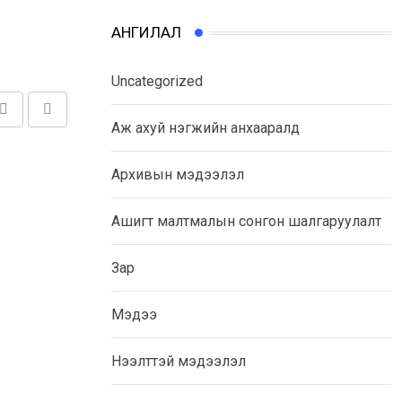
АНГИЛАЛ
Uncategorized
Share
Print
Аж ахуй нэгжийн анхааралд
via
Email
Архивын мэдээлэл
Ашигт малтмалын сонгон шалгаруулалт
Зар
Мэдээ
Нээлттэй мэдээлэл