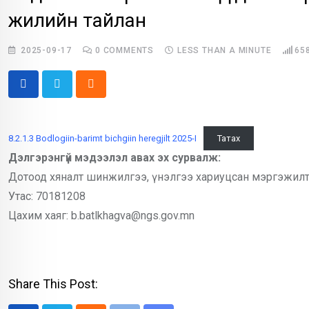
жилийн тайлан
2025-09-17
0
COMMENTS
LESS THAN A MINUTE
65
Cloud
8.2.1.3 Bodlogiin-barimt bichgiin heregjilt 2025-I
Татах
Дэлгэрэнгүй мэдээлэл авах эх сурвалж:
Дотоод хяналт шинжилгээ, үнэлгээ хариуцсан мэргэжилт
Утас: 70181208
Цахим хаяг: b.batlkhagva@ngs.gov.mn
Share This Post: