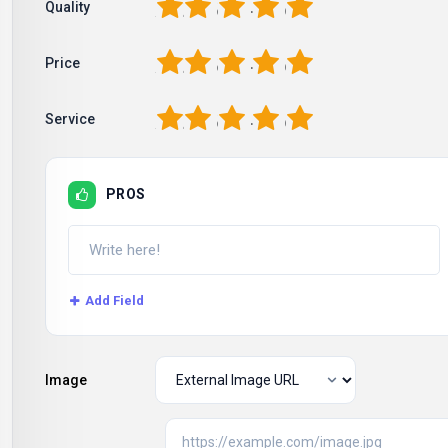
1
2
3
4
5
Quality
1
2
3
4
5
Price
1
2
3
4
5
Service
PROS
Add Field
Image