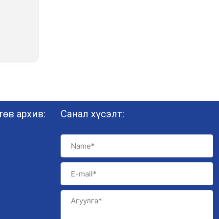
өв архив:
Санал хүсэлт: