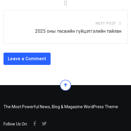
NEXT POST
2025 оны төсвийн гүйцэтгэлийн тайлан
Leave a Comment
The Most Powerful News, Blog & Magazine WordPress Theme
Follow Us On: