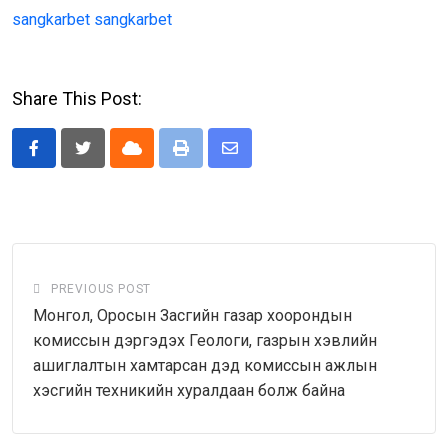
sangkarbet
sangkarbet
Share This Post:
Cloud
Print
Share
via
Email
PREVIOUS POST
Монгол, Оросын Засгийн газар хоорондын
комиссын дэргэдэх Геологи, газрын хэвлийн
ашиглалтын хамтарсан дэд комиссын ажлын
хэсгийн техникийн хуралдаан болж байна