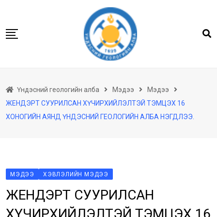
Skip
to
content
Нүүр
Үндэсний геологийн алба
Мэдээ
Мэдээ
Бидний тухай
ЖЕНДЭРТ СУУРИЛСАН ХҮЧИРХИЙЛЭЛТЭЙ ТЭМЦЭХ 16
Геологийн баримтын төв архив
ХОНОГИЙН АЯНД ҮНДЭСНИЙ ГЕОЛОГИЙН АЛБА НЭГДЛЭЭ.
Мэдээлэл
Төсөл хөтөлбөр
Хууль тогтоомж
МЭДЭЭ
ХЭВЛЭЛИЙН МЭДЭЭ
Үйлчилгээ
ЖЕНДЭРТ СУУРИЛСАН
Ил тод байдал
ХҮЧИРХИЙЛЭЛТЭЙ ТЭМЦЭХ 16
Танин мэдэхүй