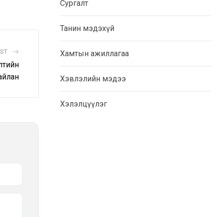
Сургалт
Танин мэдэхүй
OST
Хамтын ажиллагаа
лтийн
айлан
Хэвлэлийн мэдээ
Хэлэлцүүлэг