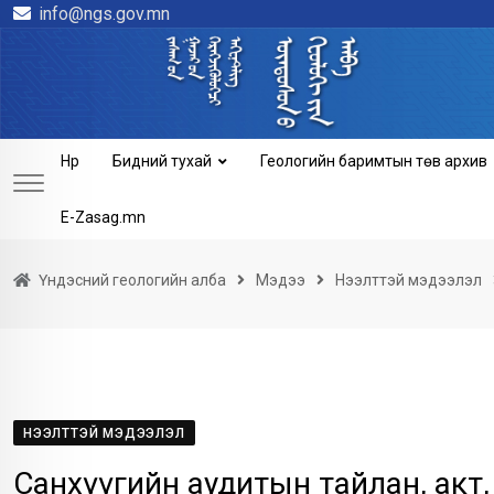
info@ngs.gov.mn
Skip
to
content
Нүүр
Бидний тухай
Геологийн баримтын төв архив
E-Zasag.mn
Үндэсний геологийн алба
Мэдээ
Нээлттэй мэдээлэл
НЭЭЛТТЭЙ МЭДЭЭЛЭЛ
Санхүүгийн аудитын тайлан, акт,