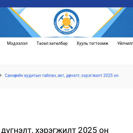
Мэдээлэл
Төсөл хөтөлбөр
Хууль тогтоомж
Үйлчил
Санхүүгийн аудитын тайлан, акт, дүгнэлт, хэрэгжилт 2025 он
 дүгнэлт, хэрэгжилт 2025 он