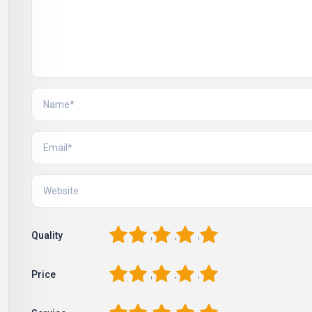
1
2
3
4
5
Quality
1
2
3
4
5
Price