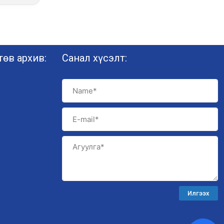
өв архив:
Санал хүсэлт:
Илгээх