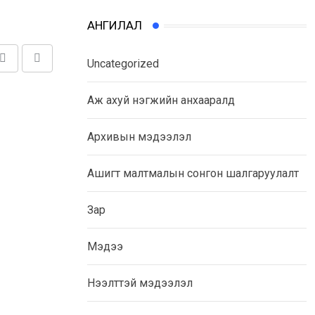
АНГИЛАЛ
Uncategorized
Share
Print
via
Аж ахуй нэгжийн анхааралд
Email
Архивын мэдээлэл
Ашигт малтмалын сонгон шалгаруулалт
Зар
Мэдээ
Нээлттэй мэдээлэл