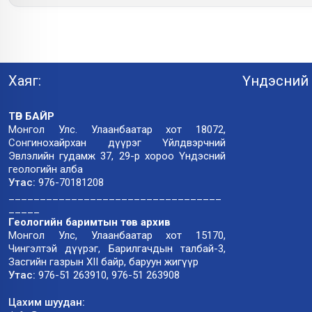
Хаяг:
Үндэсний 
ТӨВ БАЙР
Монгол Улс. Улаанбаатар хот 18072,
Сонгинохайрхан дүүрэг Үйлдвэрчний
Эвлэлийн гудамж 37, 29-р хороо Үндэсний
геологийн алба
Утас:
976-70181208
__________________________________
_____
Геологийн баримтын төв архив
Монгол Улс, Улаанбаатар хот 15170,
Чингэлтэй дүүрэг, Барилгачдын талбай-3,
Засгийн газрын XII байр, баруун жигүүр
Утас:
976-51 263910, 976-51 263908
Цахим шуудан: