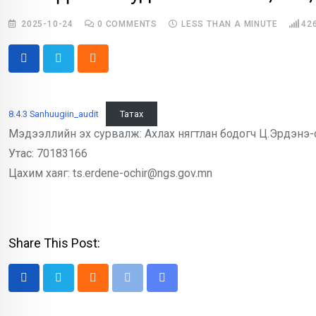
2025-10-24
0
COMMENTS
LESS THAN A MINUTE
42
Cloud
8.4.3 Sanhuugiin_audit
Татах
Мэдээллийн эх сурвалж: Ахлах нягтлан бодогч Ц.Эрдэнэ-
Утас: 70183166
Цахим хаяг: ts.erdene-ochir@ngs.gov.mn
Share This Post:
Cloud
Print
Share
via