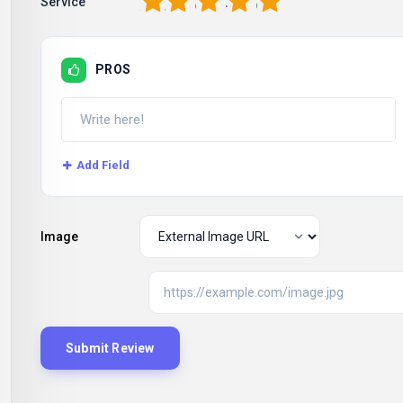
1
2
3
4
5
Service
PROS
Add Field
Image