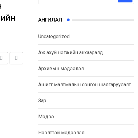
н
чийн
АНГИЛАЛ
Uncategorized
Аж ахуй нэгжийн анхааралд
Share
Print
Архивын мэдээлэл
via
Email
Ашигт малтмалын сонгон шалгаруулалт
Зар
Мэдээ
Нээлттэй мэдээлэл