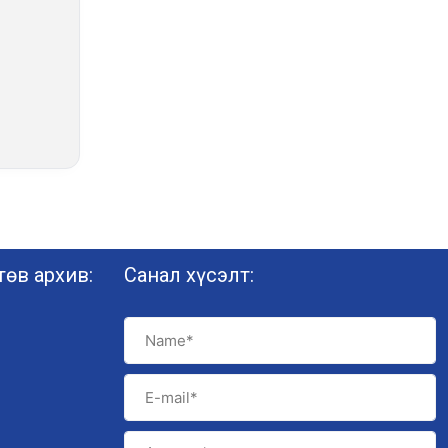
өв архив:
Санал хүсэлт: