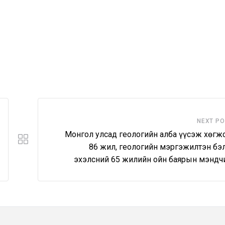
NEXT P
Монгол улсад геологийн алба үүсэж хөгж
86 жил, геологийн мэргэжилтэн бэ
эхэлсний 65 жилийн ойн баярын мэндч