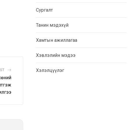
Сургалт
Танин мэдэхүй
Хамтын ажиллагаа
Хэвлэлийн мэдээ
Хэлэлцүүлэг
OST
сөний
лтгэж
илгээ