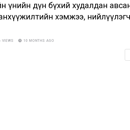
йн үнийн дүн бүхий худалдан авса
 санхүүжилтийн хэмжээ, нийлүүлэг
6
VIEWS
10 MONTHS AGO