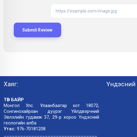
Хаяг:
Үндэсний 
ТӨВ БАЙР
Монгол Улс. Улаанбаатар хот 18072,
Сонгинохайрхан дүүрэг Үйлдвэрчний
Эвлэлийн гудамж 37, 29-р хороо Үндэсний
геологийн алба
Утас:
976-70181208
__________________________________