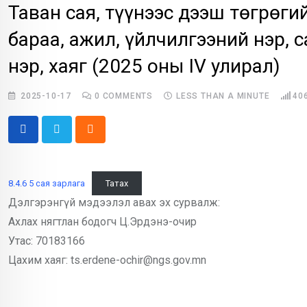
Таван сая, түүнээс дээш төгрөги
бараа, ажил, үйлчилгээний нэр,
нэр, хаяг (2025 оны IV улирал)
2025-10-17
0
COMMENTS
LESS THAN A MINUTE
40
Cloud
8.4.6 5 сая зарлага
Татах
Дэлгэрэнгүй мэдээлэл авах эх сурвалж:
Ахлах нягтлан бодогч Ц.Эрдэнэ-очир
Утас: 70183166
Цахим хаяг: ts.erdene-ochir@ngs.gov.mn