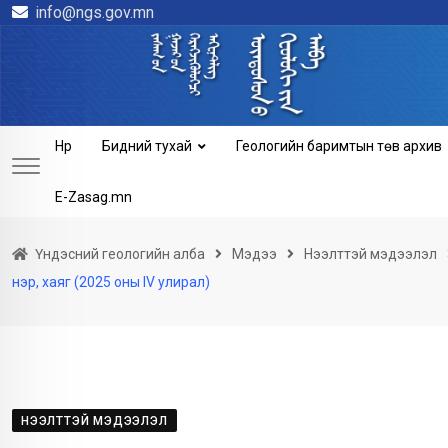
info@ngs.gov.mn
Skip
to
content
Нүүр
Бидний тухай
Геологийн баримтын төв архив
E-Zasag.mn
Үндэсний геологийн алба
Мэдээ
Нээлттэй мэдээлэл
нэр, хаяг (2025 оны IV улирал)
НЭЭЛТТЭЙ МЭДЭЭЛЭЛ