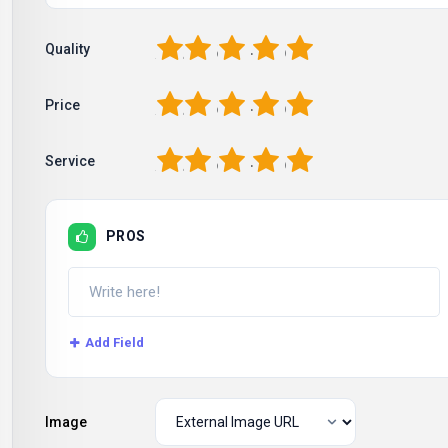
1
2
3
4
5
Quality
1
2
3
4
5
Price
1
2
3
4
5
Service
PROS
Add Field
Image