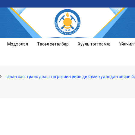
Мэдээлэл
Төсөл хөтөлбөр
Хууль тогтоомж
Үйлчил
Таван сая, түүнээс дээш төгрөгийн үнийн дүн бүхий худалдан авсан 