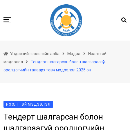
Skip
to
content
Нүүр
Үндэсний геологийн алба
Мэдээ
Нээлттэй
Бидний тухай
мэдээлэл
Тендерт шалгарсан болон шалгараагүй
Геологийн баримтын төв архив
оролцогчийн талаарх товч мэдээлэл 2025 он
Мэдээлэл
Төсөл хөтөлбөр
Хууль тогтоомж
НЭЭЛТТЭЙ МЭДЭЭЛЭЛ
Үйлчилгээ
Тендерт шалгарсан болон
Ил тод байдал
шалгараагүй оролцогчийн
Танин мэдэхүй