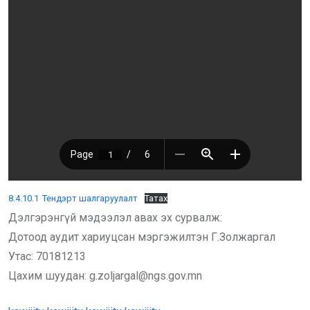
8.4.10.1 Тендэрт шалгаруулалт
Татах
Дэлгэрэнгүй мэдээлэл авах эх сурвалж:
Дотоод аудит хариуцсан мэргэжилтэн Г.Золжаргал
Утас: 70181213
Цахим шуудан: g.zoljargal@ngs.gov.mn