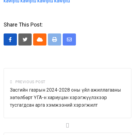
kawijitu
kawijitu
kawijitu
kawijitu
Share This Post:
Cloud
Print
Share
via
Email
PREVIOUS POST
Засгийн газрын 2024-2028 оны үйл ажиллагааны
хөтөлбөрт ҮГА-н хариуцан хэрэгжүүлэхээр
тусгагдсан арга хэмжээний хэрэгжилт