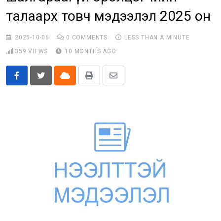
талаарх товч мэдээлэл 2025 он
Бусад
E-Zasag.mn
2025-10-06
0
COMMENTS
LESS THAN A MINUTE
359
VIEWS
10 MONTHS AGO
Cloud
Print
Share
via
Email