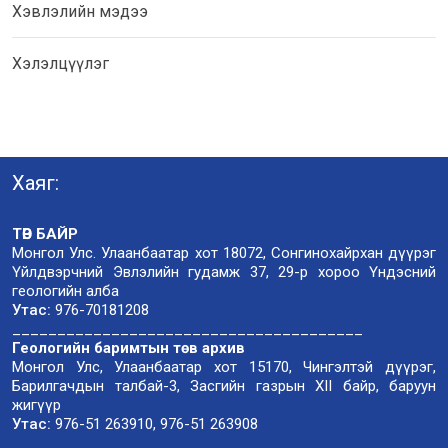
Хэвлэлийн мэдээ
Хэлэлцүүлэг
Хаяг:
ТӨВ БАЙР
Монгол Улс. Улаанбаатар хот 18072, Сонгинохайрхан дүүрэг
Үйлдвэрчний Эвлэлийн гудамж 37, 29-р хороо Үндэсний
геологийн алба
Утас:
976-70181208
_______________________________________
Геологийн баримтын төв архив
Монгол Улс, Улаанбаатар хот 15170, Чингэлтэй дүүрэг,
Барилгачдын талбай-3, Засгийн газрын XII байр, баруун
жигүүр
Утас:
976-51 263910, 976-51 263908