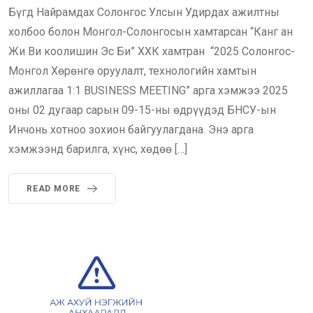
Бүгд Найрамдах Солонгос Улсын Удирдах ажилтны
холбоо болон Монгол-Солонгосын хамтарсан “Канг ан
Жи Ви коолишин Эс Би” ХХК хамтран “2025 Солонгос-
Монгол Хөрөнгө оруулалт, технологийн хамтын
ажиллагаа 1:1 BUSINESS MEETING” арга хэмжээ 2025
оны 02 дугаар сарын 09-15-ны өдрүүдэд БНСУ-ын
Инчонь хотноо зохион байгуулагдана. Энэ арга
хэмжээнд барилга, хүнс, хөдөө […]
READ MORE