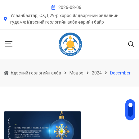
Skip
2026-08-06
to
Улаанбаатар, СХД 29-р хороо Үйлдвэрчний эвлэлийн
content
гудамж Үндэсний геологийн алба өөрийн байр
Үндэсний геологийн алба
Мэдээ
2024
December