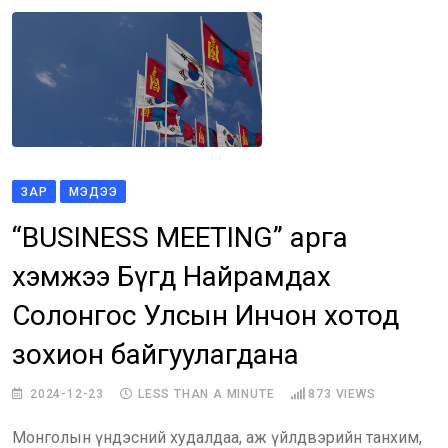
ЗАР
МЭДЭЭ
“BUSINESS MEETING” арга
хэмжээ Бүгд Найрамдах
Солонгос Улсын Инчон хотод
зохион байгуулагдана
2024-12-23
LESS THAN A MINUTE
873
VIEWS
Монголын үндэсний худалдаа, аж үйлдвэрийн танхим,