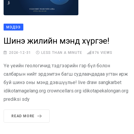
МЭДЭЭ
Шинэ жилийн мэнд хүргэе!
2024-12-31
LESS THAN A MINUTE
876
VIEWS
Үе үеийн геологичид тэдгээрийн гэр бүл болон
салбарын нийт эрдэмтэн багш судлаачдадаа угтан ирж
буй шинэ оны мэнд дэвшүүлье! live draw sangkarbet
idikotamagelang.org crowncellars.org idikotapekalongan.org
prediksi sdy
READ MORE