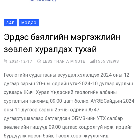
ЗАР
МЭДЭЭ
Эрдэс баялгийн мэргэжлийн
зөвлөл хуралдах тухай
2024-12-17
LESS THAN A MINUTE
1555
VIEWS
Геологийн судалгааны асуудал хэлэлцэх 2024 оны 12
дугаар сарын 20-ны өдрийн утх-2024-10 дугаар хурлын
хуваарь Жич: Хурал Үндэсний геологийн албаны
сургалтын танхимд 09:00 цагт болно. АҮЭБСайдын 2024
оны 11 дүгээр сарын 25-ны өдрийн А/47
дугаартушаалаар батлагдсан ЭБМЗ-ийн УТХ салбар
зөвлөлийн гишүүд 09:00 цагаас хоцролгүй ирж, ирцийг
бүрдүүлж ирсэн байх, Төсөл хэрэгжүүлэгчид