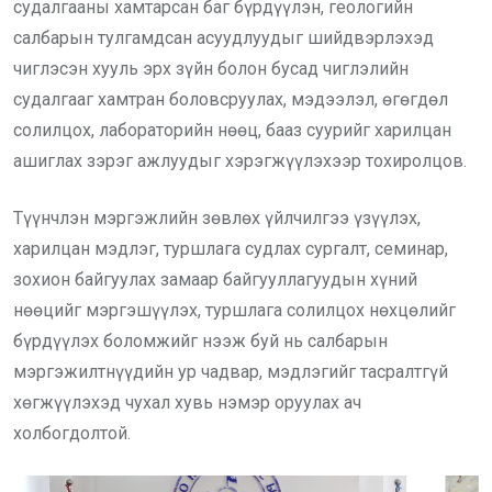
судалгааны хамтарсан баг бүрдүүлэн, геологийн
салбарын тулгамдсан асуудлуудыг шийдвэрлэхэд
чиглэсэн хууль эрх зүйн болон бусад чиглэлийн
судалгааг хамтран боловсруулах, мэдээлэл, өгөгдөл
солилцох, лабораторийн нөөц, бааз суурийг харилцан
ашиглах зэрэг ажлуудыг хэрэгжүүлэхээр тохиролцов.
Түүнчлэн мэргэжлийн зөвлөх үйлчилгээ үзүүлэх,
харилцан мэдлэг, туршлага судлах сургалт, семинар,
зохион байгуулах замаар байгууллагуудын хүний
нөөцийг мэргэшүүлэх, туршлага солилцох нөхцөлийг
бүрдүүлэх боломжийг нээж буй нь салбарын
мэргэжилтнүүдийн ур чадвар, мэдлэгийг тасралтгүй
хөгжүүлэхэд чухал хувь нэмэр оруулах ач
холбогдолтой.