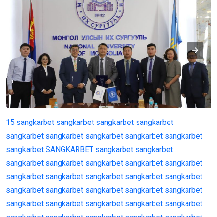
15
sangkarbet
sangkarbet
sangkarbet
sangkarbet
sangkarbet
sangkarbet
sangkarbet
sangkarbet
sangkarbet
sangkarbet
SANGKARBET
sangkarbet
sangkarbet
sangkarbet
sangkarbet
sangkarbet
sangkarbet
sangkarbet
sangkarbet
sangkarbet
sangkarbet
sangkarbet
sangkarbet
sangkarbet
sangkarbet
sangkarbet
sangkarbet
sangkarbet
sangkarbet
sangkarbet
sangkarbet
sangkarbet
sangkarbet