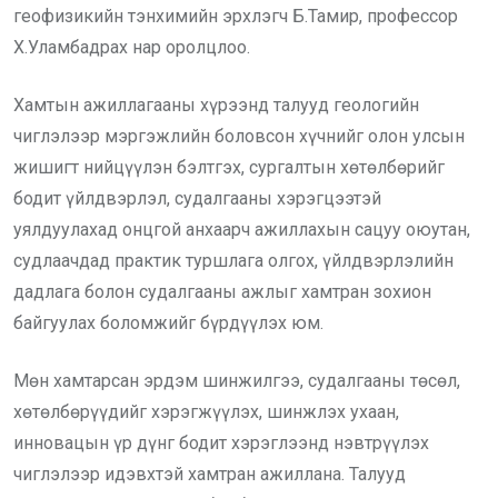
геофизикийн тэнхимийн эрхлэгч Б.Тамир, профессор
Х.Уламбадрах нар оролцлоо.
Хамтын ажиллагааны хүрээнд талууд геологийн
чиглэлээр мэргэжлийн боловсон хүчнийг олон улсын
жишигт нийцүүлэн бэлтгэх, сургалтын хөтөлбөрийг
бодит үйлдвэрлэл, судалгааны хэрэгцээтэй
уялдуулахад онцгой анхаарч ажиллахын сацуу оюутан,
судлаачдад практик туршлага олгох, үйлдвэрлэлийн
дадлага болон судалгааны ажлыг хамтран зохион
байгуулах боломжийг бүрдүүлэх юм.
Мөн хамтарсан эрдэм шинжилгээ, судалгааны төсөл,
хөтөлбөрүүдийг хэрэгжүүлэх, шинжлэх ухаан,
инновацын үр дүнг бодит хэрэглээнд нэвтрүүлэх
чиглэлээр идэвхтэй хамтран ажиллана. Талууд