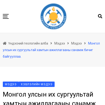
Skip
to
content
Нүүр
Үндэсний геологийн алба
Мэдээ
Мэдээ
Монгол
Бидний тухай
улсын их сургуультай хамтын ажиллагааны санамж бичиг
Геологийн баримтын төв архив
байгууллаа.
Мэдээлэл
Төсөл хөтөлбөр
Хууль тогтоомж
МЭДЭЭ
ХЭВЛЭЛИЙН МЭДЭЭ
Үйлчилгээ
Монгол улсын их сургуультай
Ил тод байдал
хамтын ажиллагааны санамж
Танин мэдэхүй