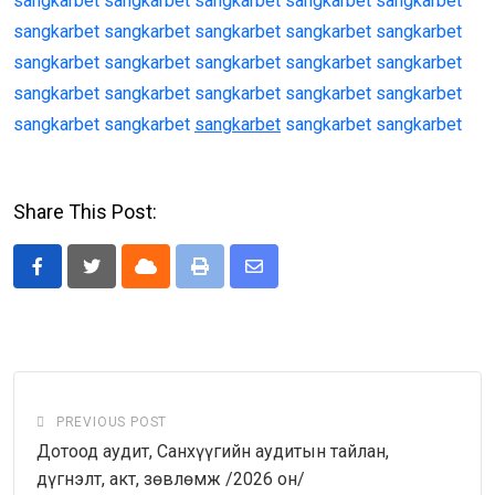
sangkarbet
sangkarbet
sangkarbet
sangkarbet
sangkarbet
sangkarbet
sangkarbet
sangkarbet
sangkarbet
sangkarbet
sangkarbet
sangkarbet
sangkarbet
sangkarbet
sangkarbet
sangkarbet
sangkarbet
sangkarbet
sangkarbet
sangkarbet
sangkarbet
sangkarbet
sangkarbet
sangkarbet
sangkarbet
Share This Post:
Cloud
Print
Share
via
Email
PREVIOUS POST
Дотоод аудит, Санхүүгийн аудитын тайлан,
дүгнэлт, акт, зөвлөмж /2026 он/