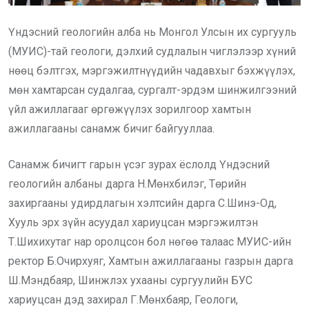
Үндэсний геологийн алба нь Монгол Улсын их сургууль
(МУИС)-тай геологи, дэлхий судлалын чиглэлээр хүний
нөөц бэлтгэх, мэргэжилтнүүдийн чадавхыг бэхжүүлэх,
мөн хамтарсан судалгаа, сургалт-эрдэм шинжилгээний
үйл ажиллагааг өргөжүүлэх зорилгоор хамтын
ажиллагааны санамж бичиг байгууллаа.
Санамж бичигт гарын үсэг зурах ёслолд Үндэсний
геологийн албаны дарга Н.Мөнхбилэг, Төрийн
захиргааны удирдлагын хэлтсийн дарга С.Шинэ-Од,
Хууль эрх зүйн асуудал хариуцсан мэргэжилтэн
Т.Шихихутаг нар оролцсон бол нөгөө талаас МУИС-ийн
ректор Б.Очирхуяг, Хамтын ажиллагааны газрын дарга
Ш.Мэндбаяр, Шинжлэх ухааны сургуулийн БУС
хариуцсан дэд захирал Г.Мөнхбаяр, Геологи,