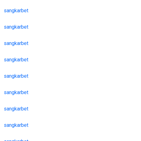
sangkarbet
sangkarbet
sangkarbet
sangkarbet
sangkarbet
sangkarbet
sangkarbet
sangkarbet