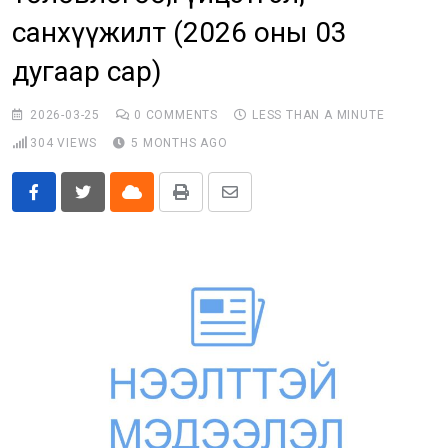
санхүүжилт (2026 оны 03
Бусад
E-Zasag.mn
дугаар сар)
2026-03-25
0
COMMENTS
LESS THAN A MINUTE
304
VIEWS
5 MONTHS AGO
Cloud
Print
Share
via
Email