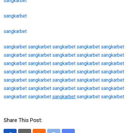
sangkarbet
sangkarbet
sangkarbet
sangkarbet
sangkarbet
sangkarbet
sangkarbet
sangkarbet
sangkarbet
sangkarbet
sangkarbet
sangkarbet
sangkarbet
sangkarbet
sangkarbet
sangkarbet
sangkarbet
sangkarbet
sangkarbet
sangkarbet
sangkarbet
sangkarbet
sangkarbet
sangkarbet
sangkarbet
sangkarbet
sangkarbet
sangkarbet
sangkarbet
sangkarbet
sangkarbet
sangkarbet
sangkarbet
sangkarbet
sangkarbet
sangkarbet
sangkarbet
sangkarbet
Share This Post: