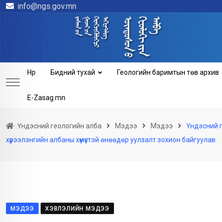
info@ngs.gov.mn
Skip
to
content
Нүүр
Бидний тухай
Геологийн баримтын төв архив
E-Zasag.mn
Үндэсний геологийн алба
Мэдээ
Мэдээ
Үндэсний г
хүрээлэнгийн албаны хүмүүстэй өнөөдөр уулзалт зохион байгуулав.
МЭДЭЭ
ХЭВЛЭЛИЙН МЭДЭЭ