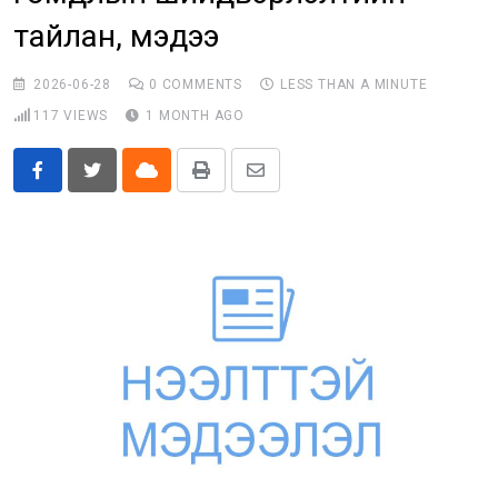
тайлан, мэдээ
Бусад
E-Zasag.mn
2026-06-28
0
COMMENTS
LESS THAN A MINUTE
117
VIEWS
1 MONTH AGO
Cloud
Print
Share
via
Email