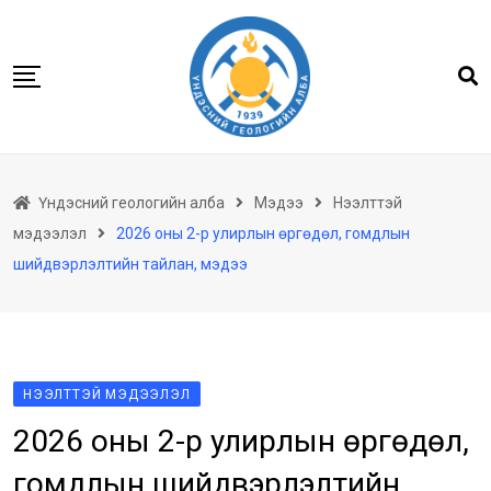
Skip
to
content
Нүүр
Үндэсний геологийн алба
Мэдээ
Нээлттэй
Бидний тухай
мэдээлэл
2026 оны 2-р улирлын өргөдөл, гомдлын
Геологийн баримтын төв архив
шийдвэрлэлтийн тайлан, мэдээ
Мэдээлэл
Төсөл хөтөлбөр
Хууль тогтоомж
НЭЭЛТТЭЙ МЭДЭЭЛЭЛ
Үйлчилгээ
2026 оны 2-р улирлын өргөдөл,
Ил тод байдал
гомдлын шийдвэрлэлтийн
Танин мэдэхүй