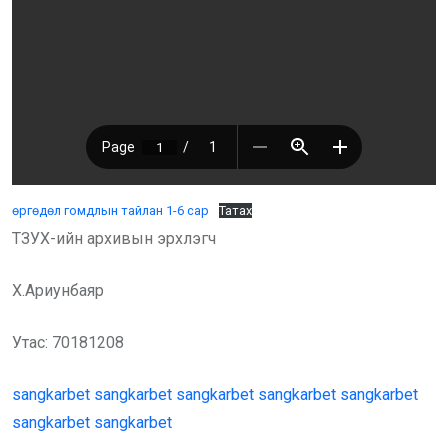
өргөдөл гомдлын тайлан 1-6 сар
Татах
ТЗУХ-ийн архивын эрхлэгч
Х.Ариунбаяр
Утас: 70181208
sangkarbet
sangkarbet
sangkarbet
sangkarbet
sangkarbet
sangkarbet
sangkarbet