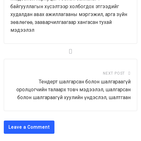
байгууллагын хүсэлтээр холбогдох этгээдийг
худалдан авах ажиллагааны мэргэжил, арга зүйн
зөвлөгөө, зааварчилгаагаар хангасан тухай
мэдээлэл
NEXT POST
Тендерт шалгарсан болон шалгараагүй
оролцогчийн талаарх товч мэдээлэл, шалгарсан
болон шалгараагүй хуулийн үндэслэл, шалтгаан
Leave a Comment