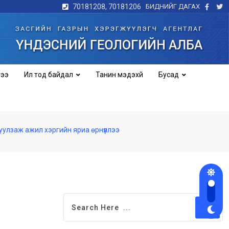
70181208, 70181206
БИДНИЙГ ДАГАХ
гээ
Ил тод байдал
Танин мэдэхүй
Бусад
улзаж ажил хэргийн яриа өрнүүллээ