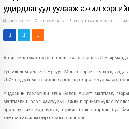
удирдлагууд уулзаж ажил хэргий
2022-01-28
0
COMMENTS
LESS THAN A MINUTE
34
Cloud
Ашигт малтмал, газрын тосны газрын дарга Л.Баярманда
Тус албаны дарга О.Чулуун Монгол орны геологи, эрдэс
2022 онд улсын төсвийн хөрөнгөөр хэрэгжүүлэхээр төлөв
Үндэсний геологийн алба болон Ашигт малтмал, газр
малтмалын эрэл, хайгуулын ажлыг эрчимжүүлэх, геологи
орон нутгийн ард иргэд, төрийн болон төрийн бус ба
хамтран ажиллахаар санал солилцлоо.