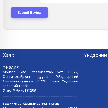
Хаяг:
Үндэсний 
ТӨВ БАЙР
Монгол Улс. Улаанбаатар хот 18072,
Сонгинохайрхан дүүрэг Үйлдвэрчний
Эвлэлийн гудамж 37, 29-р хороо Үндэсний
геологийн алба
Утас:
976-70181208
__________________________________
_____
Геологийн баримтын төв архив