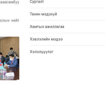
Сургалт
аваасамбуу
Танин мэдэхүй
голын нийт
Хамтын ажиллагаа
Хэвлэлийн мэдээ
Хэлэлцүүлэг