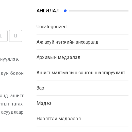
АНГИЛАЛ
Uncategorized
Share
Print
Аж ахуй нэгжийн анхааралд
via
Email
Архивын мэдээлэл
нүүллээ.
Ашигт малтмалын сонгон шалгаруулалт
 дүн болон
Зар
ээнд ашигт
Мэдээ
тыг татах,
 асуудлаар
Нээлттэй мэдээлэл