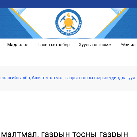
Мэдээлэл
Төсөл хөтөлбөр
Хууль тогтоомж
Үйлчил
еологийн алба, Ашигт малтмал, газрын тосны газрын удирдлагууд у
 малтмал, газрын тосны газрын