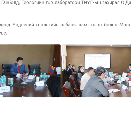
.Ганболд, Геологийн төв лаборатори ТӨҮГ-ын захирал О.Д
ндалд Үндэсний геологийн албаны хамт олон болон Мон
ье.