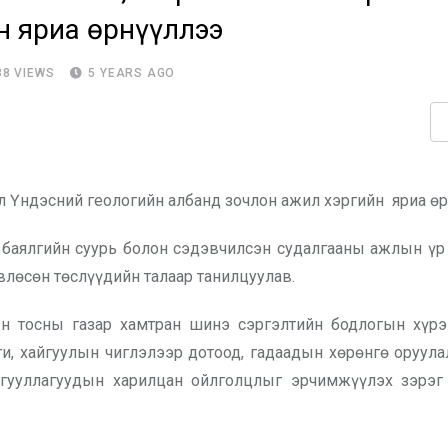
н яриа өрнүүллээ
38
VIEWS
5 YEARS AGO
л Үндэсний геологийн албанд зочлон ажил хэргийн яриа өр
 баялгийн суурь болон сэдэвчилсэн судалгааны ажлын үр
лөсөн төслүүдийн талаар танилцуулав.
ын тосны газар хамтран шинэ сэргэлтийн бодлогын хүр
, хайгуулын чиглэлээр дотоод, гадаадын хөрөнгө оруулал
йгууллагуудын харилцан ойлголцлыг эрчимжүүлэх зэрэг