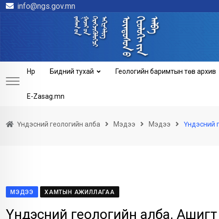
info@ngs.gov.mn
Skip
to
content
Нүүр
Бидний тухай
Геологийн баримтын төв архив
E-Zasag.mn
Үндэсний геологийн алба
Мэдээ
Мэдээ
Үндэсний г
МЭДЭЭ
ХАМТЫН АЖИЛЛАГАА
Үндэсний геологийн алба, Ашигт