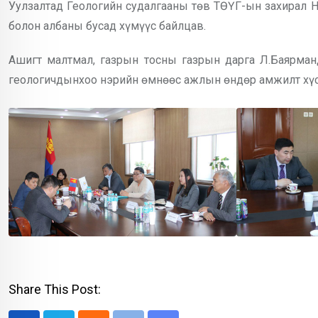
Уулзалтад Геологийн судалгааны төв ТӨҮГ-ын захирал Н
болон албаны бусад хүмүүс байлцав.
Ашигт малтмал, газрын тосны газрын дарга Л.Баярма
геологичдынхоо нэрийн өмнөөс ажлын өндөр амжилт хүс
Share This Post: