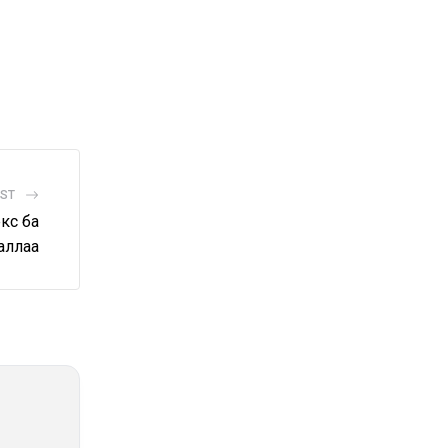
OST
кс ба
аллаа