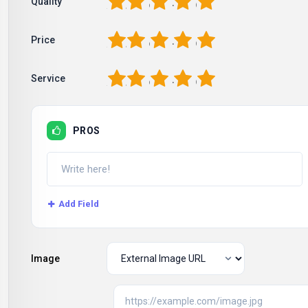
1
2
3
4
5
Quality
1
2
3
4
5
Price
1
2
3
4
5
Service
PROS
Add Field
Image