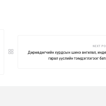
NEXT P
Дөрөвдөгчийн хурдсын шинэ ангилал, инде
гарал үүслийн тэмдэглэгээг бат