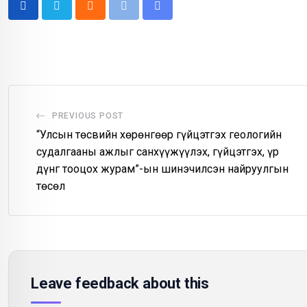
Cloud
Print
Share
via
Email
PREVIOUS POST
“Улсын төсвийн хөрөнгөөр гүйцэтгэх геологийн
судалгааны ажлыг санхүүжүүлэх, гүйцэтгэх, үр
дүнг тооцох журам”-ын шинэчилсэн найруулгын
төсөл
Leave feedback about this