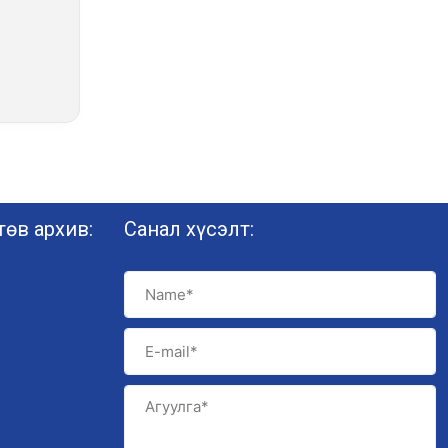
өв архив:
Санал хүсэлт: