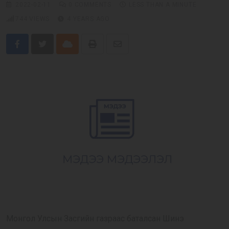
2022-02-11
0
COMMENTS
LESS THAN A MINUTE
Бусад
744
VIEWS
4 YEARS AGO
E-Zasag.mn
Cloud
Print
Share
via
Email
Монгол Улсын Засгийн газраас баталсан Шинэ