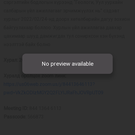
сэргэлтийн бодлогын хүрээнд “Геологи, Уул уурхайн
салбарын үйл ажиллагааг эрчимжүүлэх нь” сэдэвт
хурлыг 2022/02/24-нд доорх хөтөлбөрийн дагуу зохион
байгуулахаар боллоо. Хурлын үйл ажиллагаа давхар
цахимаар шууд дамжигдах тул сонирхсон хэн бүхэнд
нээлттэй байх болно.
Хурал: 2022-02-24-нд 08:30 – 17:00
Хуралд оролцох zoom линк:
https://us06web.zoom.us/j/84413646113?
pwd=VkZkODlzMGY2Q2FLYlJRaFhJOVRpUT09
Meeting ID:
844 1364 6113
Passcode:
566873