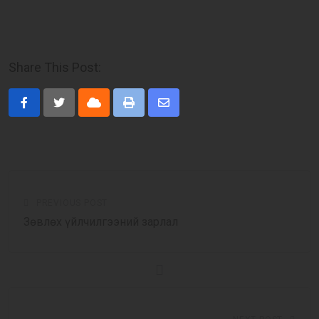
Share This Post:
Cloud
Print
Share
via
Email
PREVIOUS POST
Зөвлөх үйлчилгээний зарлал