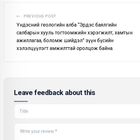
PREVIOUS POST
Үндэсний геологийн алба “Эрдэс баялгийн
салбарын хууль тогтоомжийн хэрэгжилт, хамтын
ажиллагаа, боломж шийдэл” зүүн бүсийн
хэлэлцүүлэгт амжилттай оролцож байна.
Leave feedback about this