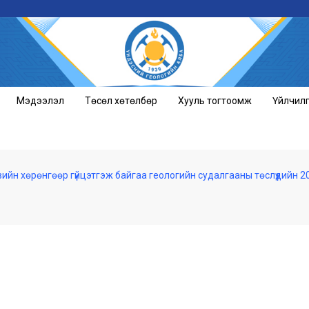
Мэдээлэл
Төсөл хөтөлбөр
Хууль тогтоомж
Үйлчил
ийн хөрөнгөөр гүйцэтгэж байгаа геологийн судалгааны төслүүдийн