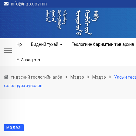
info@ngs.gov.mn
Skip
to
content
Нүүр
Бидний тухай
Геологийн баримтын төв архив
E-Zasag.mn
Үндэсний геологийн алба
Мэдээ
Мэдээ
Улсын төсв
хэлэлцүүлэх хуваарь
МЭДЭЭ