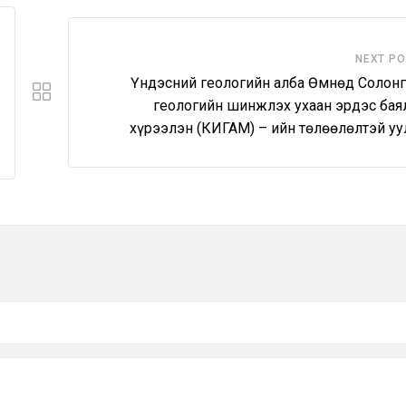
NEXT P
Үндэсний геологийн алба Өмнөд Солон
геологийн шинжлэх ухаан эрдэс бая
хүрээлэн (КИГАМ) – ийн төлөөлөлтэй уу