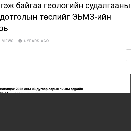
гэж байгаа геологийн судалгааны
одотголын төслийг ЭБМЗ-ийн
рь
1
VIEWS
4 YEARS AGO