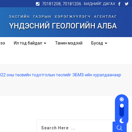
70181208, 70181206
БИДНИЙГ ДАГАХ
гээ
Ил тод байдал
Танин мэдэхүй
Бусад
 2022 оны төсвийн тодотголын төслийг ЭБМЗ-ийн хуралдаанаар