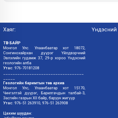
Хаяг:
Үндэсний 
ТӨВ БАЙР
Монгол Улс. Улаанбаатар хот 18072,
Сонгинохайрхан дүүрэг Үйлдвэрчний
Эвлэлийн гудамж 37, 29-р хороо Үндэсний
геологийн алба
Утас:
976-70181208
__________________________________
_____
Геологийн баримтын төв архив
Монгол Улс, Улаанбаатар хот 15170,
Чингэлтэй дүүрэг, Барилгачдын талбай-3,
Засгийн газрын XII байр, баруун жигүүр
Утас:
976-51 263910, 976-51 263908
Цахим шуудан: