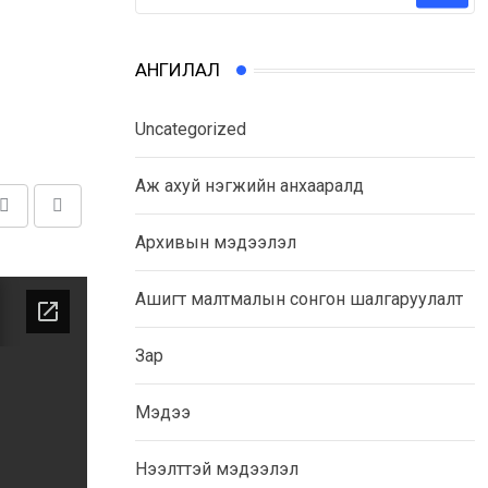
АНГИЛАЛ
Uncategorized
Аж ахуй нэгжийн анхааралд
Share
Print
Архивын мэдээлэл
via
Email
Ашигт малтмалын сонгон шалгаруулалт
Зар
Мэдээ
Нээлттэй мэдээлэл