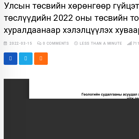
Улсын төсвийн хөрөнгөөр гүйцэт
төслүүдийн 2022 оны төсвийн т
хуралдаанаар хэлэлцүүлэх хуваа
2022-03-15
0
COMMENTS
LESS THAN A MINUTE
71
Cloud