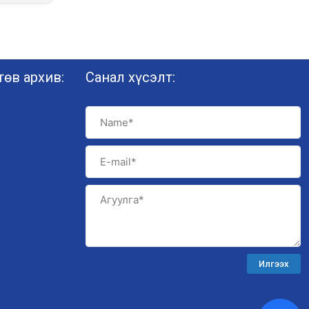
өв архив:
Санал хүсэлт:
Илгээх