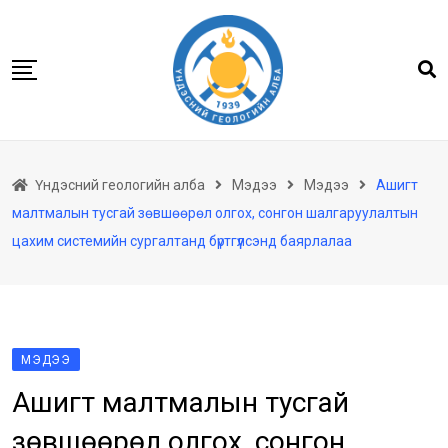
Skip
to
content
Нүүр
Үндэсний геологийн алба
Мэдээ
Мэдээ
Ашигт
Бидний тухай
малтмалын тусгай зөвшөөрөл олгох, сонгон шалгаруулалтын
Геологийн баримтын төв архив
цахим системийн сургалтанд бүртгүүлсэнд баярлалаа
Мэдээлэл
Төсөл хөтөлбөр
Хууль тогтоомж
МЭДЭЭ
Үйлчилгээ
Ашигт малтмалын тусгай
Ил тод байдал
зөвшөөрөл олгох, сонгон
Танин мэдэхүй