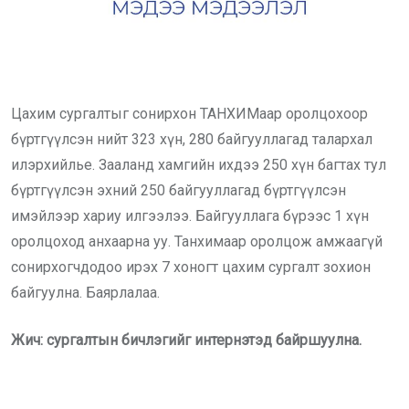
Цахим сургалтыг сонирхон ТАНХИМаар оролцохоор
бүртгүүлсэн нийт 323 хүн, 280 байгууллагад талархал
илэрхийлье. Зааланд хамгийн ихдээ 250 хүн багтах тул
бүртгүүлсэн эхний 250 байгууллагад бүртгүүлсэн
имэйлээр хариу илгээлээ. Байгууллага бүрээс 1 хүн
оролцоход анхаарна уу. Танхимаар оролцож амжаагүй
сонирхогчдодоо ирэх 7 хоногт цахим сургалт зохион
байгуулна. Баярлалаа.
Жич: сургалтын бичлэгийг интернэтэд байршуулна.