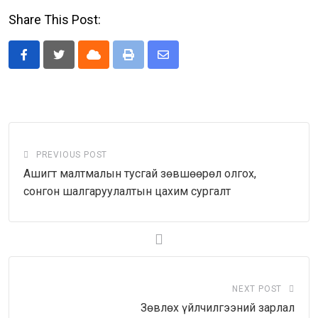
Share This Post:
Cloud
Print
Share
via
Email
PREVIOUS POST
Ашигт малтмалын тусгай зөвшөөрөл олгох,
сонгон шалгаруулалтын цахим сургалт
NEXT POST
Зөвлөх үйлчилгээний зарлал