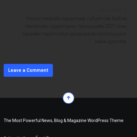
NEXT POST
Улсын төсвийн хөрөнгөөр гүйцэтгэж байгаа
геологийн судалгааны төслүүдийн 2021 оны
төсвийн тодотголын урьдчилсан хэлэлцүүлэг
хийж дууслаа.
Leave a Comment
The Most Powerful News, Blog & Magazine WordPress Theme