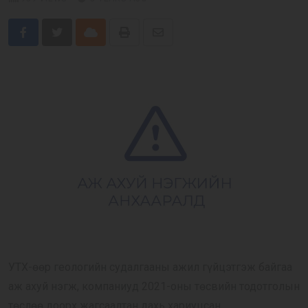
Бусад
Cloud
Print
Share
E-Zasag.mn
via
Email
УТХ-өөр геологийн судалгааны ажил гүйцэтгэж байгаа
аж ахуй нэгж, компаниуд 2021-оны төсвийн тодотголын
төслөө доорх жагсаалтан дахь хариуцсан