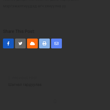
мэргэжилтнүүдэд өгч хянуулна уу.
Share This Post:
Cloud
Print
Share
via
Email
PREVIOUS POST
Шагнал гардуулав