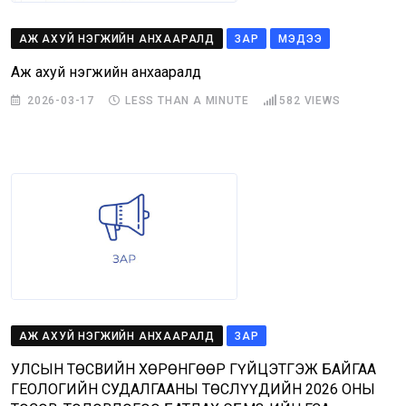
АЖ АХУЙ НЭГЖИЙН АНХААРАЛД
ЗАР
МЭДЭЭ
Аж ахуй нэгжийн анхааралд
2026-03-17
LESS THAN A MINUTE
582
VIEWS
АЖ АХУЙ НЭГЖИЙН АНХААРАЛД
ЗАР
УЛСЫН ТӨСВИЙН ХӨРӨНГӨӨР ГҮЙЦЭТГЭЖ БАЙГАА
ГЕОЛОГИЙН СУДАЛГААНЫ ТӨСЛҮҮДИЙН 2026 ОНЫ