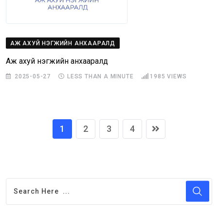
АЖ АХУЙ НЭГЖИЙН АНХААРАЛД
Аж ахуй нэгжийн анхааралд
2025-05-27
LESS THAN A MINUTE
1985
VIEWS
1
2
3
4