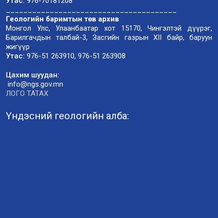
Утас:
976-70181208
_______________________________________
Геологийн баримтын төв архив
Монгол Улс, Улаанбаатар хот 15170, Чингэлтэй дүүрэг,
Барилгачдын талбай-3, Засгийн газрын XII байр, баруун
жигүүр
Утас:
976-51 263910, 976-51 263908
Цахим шуудан:
info@ngs.gov.mn
ЛОГО ТАТАХ
Үндэсний геологийн алба: