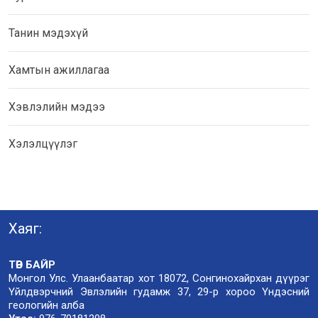
Танин мэдэхүй
Хамтын ажиллагаа
Хэвлэлийн мэдээ
Хэлэлцүүлэг
Хаяг:
ТӨВ БАЙР
Монгол Улс. Улаанбаатар хот 18072, Сонгинохайрхан дүүрэг
Үйлдвэрчний Эвлэлийн гудамж 37, 29-р хороо Үндэсний
геологийн алба