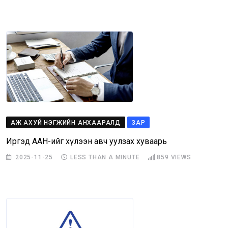
АЖ АХУЙ НЭГЖИЙН АНХААРАЛД
ЗАР
Иргэд ААН-ийг хүлээн авч уулзах хуваарь
2025-11-25
LESS THAN A MINUTE
859
VIEWS