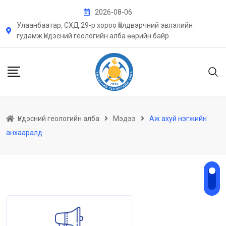
Skip
2026-08-06
to
Улаанбаатар, СХД 29-р хороо Үйлдвэрчний эвлэлийн
content
гудамж Үндэсний геологийн алба өөрийн байр
Үндэсний геологийн алба
Мэдээ
Аж ахуй нэгжийн
анхааралд