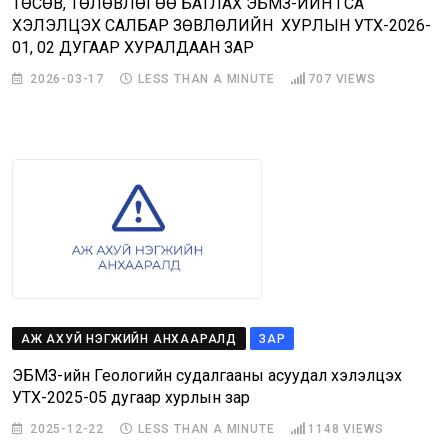
ТӨСӨВ, ТӨЛӨВЛӨГӨӨ БАТЛАХ ЭБМЗ-ИЙН ГСА
ХЭЛЭЛЦЭХ САЛБАР ЗӨВЛӨЛИЙН ХУРЛЫН УТХ-2026-
01, 02 ДУГААР ХУРАЛДААН ЗАР
2026-03-17
LESS THAN A MINUTE
707
VIEWS
АЖ АХУЙ НЭГЖИЙН АНХААРАЛД
ЗАР
ЭБМЗ-ийн Геологийн судалгааны асуудал хэлэлцэх
УТХ-2025-05 дугаар хурлын зар
2025-12-22
LESS THAN A MINUTE
1148
VIEWS