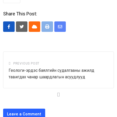
Share This Post:
Cloud
Print
Share
via
Email
PREVIOUS POST
Геологи-эрдэс баялгийн судалгааны ажилд
тавигдах чанар шаардлагын асуудлууд
Leave a Comment