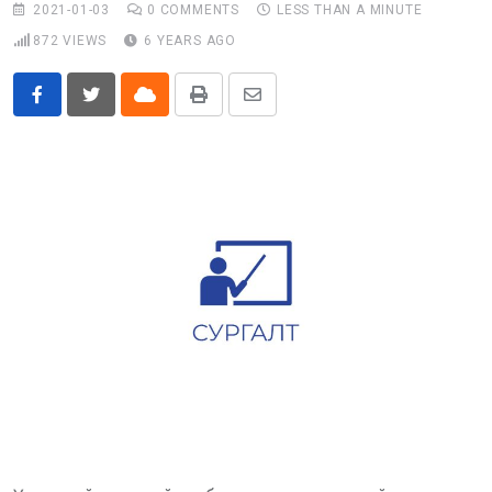
2021-01-03
0
COMMENTS
LESS THAN A MINUTE
Бусад
872
VIEWS
6 YEARS AGO
E-Zasag.mn
Cloud
Print
Share
via
Email