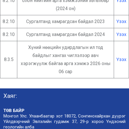
8.2.10
олон нийтийн арга хэмжээний хөтөлбөр
Үзэх
(2024 он)
8.2.10
Сургалтанд хамрагдсан байдал 2023
Үзэх
8.2.10
Сургалтанд хамрагдсан байдал 2024
Үзэх
Хүний нөөцийн удирдлагын ил тод
байдлыг хангах чиглэлээр авч
8.3.5
Үзэх
хэрэгжүүлж байгаа арга хэмжэ 2026 оны
06 сар
Хаяг:
ТӨВ БАЙР
Монгол Улс. Улаанбаатар хот 18072, Сонгинохайрхан дүүрэг
Үйлдвэрчний Эвлэлийн гудамж 37, 29-р хороо Үндэсний
геологийн алба