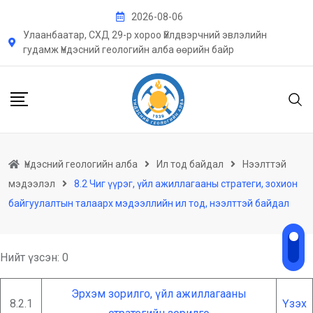
2026-08-06
Улаанбаатар, СХД 29-р хороо Үйлдвэрчний эвлэлийн
гудамж Үндэсний геологийн алба өөрийн байр
Үндэсний геологийн алба
Ил тод байдал
Нээлттэй
мэдээлэл
8.2 Чиг үүрэг, үйл ажиллагааны стратеги, зохион
байгуулалтын талаарх мэдээллийн ил тод, нээлттэй байдал
Нийт үзсэн:
0
Эрхэм зорилго, үйл ажиллагааны
8.2.1
Үзэх