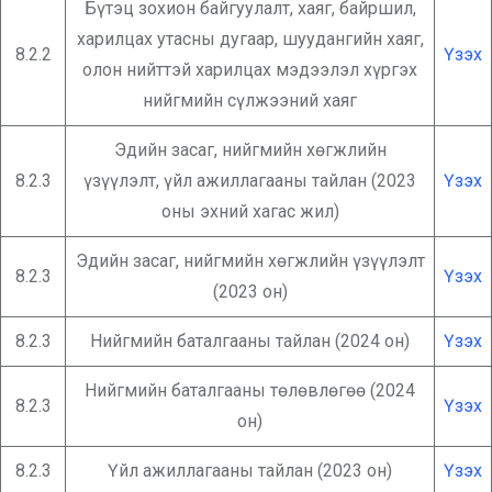
Бүтэц зохион байгуулалт, хаяг, байршил,
харилцах утасны дугаар, шуудангийн хаяг,
8.2.2
Үзэх
олон нийттэй харилцах мэдээлэл хүргэх
нийгмийн сүлжээний хаяг
Эдийн засаг, нийгмийн хөгжлийн
8.2.3
үзүүлэлт, үйл ажиллагааны тайлан (2023
Үзэх
оны эхний хагас жил)
Эдийн засаг, нийгмийн хөгжлийн үзүүлэлт
8.2.3
Үзэх
(2023 он)
8.2.3
Нийгмийн баталгааны тайлан (2024 он)
Үзэх
Нийгмийн баталгааны төлөвлөгөө (2024
8.2.3
Үзэх
он)
8.2.3
Үйл ажиллагааны тайлан (2023 он)
Үзэх