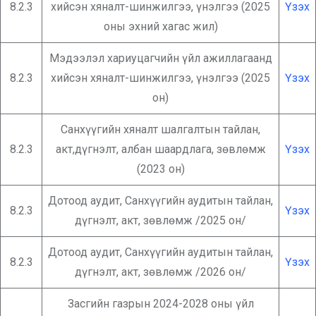
8.2.3
хийсэн хяналт-шинжилгээ, үнэлгээ (2025
Үзэх
оны эхний хагас жил)
Мэдээлэл хариуцагчийн үйл ажиллагаанд
8.2.3
хийсэн хяналт-шинжилгээ, үнэлгээ (2025
Үзэх
он)
Санхүүгийн хяналт шалгалтын тайлан,
8.2.3
акт,дүгнэлт, албан шаардлага, зөвлөмж
Үзэх
(2023 он)
Дотоод аудит, Санхүүгийн аудитын тайлан,
8.2.3
Үзэх
дүгнэлт, акт, зөвлөмж /2025 он/
Дотоод аудит, Санхүүгийн аудитын тайлан,
8.2.3
Үзэх
дүгнэлт, акт, зөвлөмж /2026 он/
Засгийн газрын 2024-2028 оны үйл