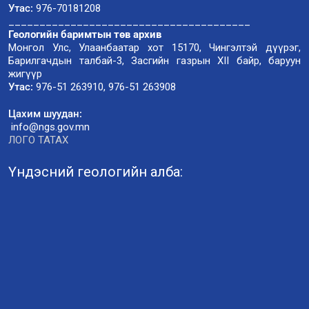
Утас:
976-70181208
_______________________________________
Геологийн баримтын төв архив
Монгол Улс, Улаанбаатар хот 15170, Чингэлтэй дүүрэг,
Барилгачдын талбай-3, Засгийн газрын XII байр, баруун
жигүүр
Утас:
976-51 263910, 976-51 263908
Цахим шуудан:
info@ngs.gov.mn
ЛОГО ТАТАХ
Үндэсний геологийн алба: