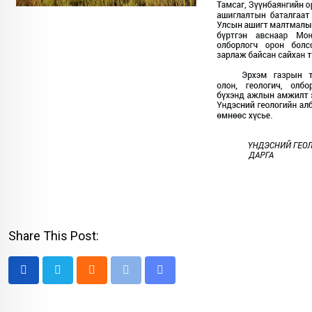
Share This Post:
Cloud
Print
Share
via