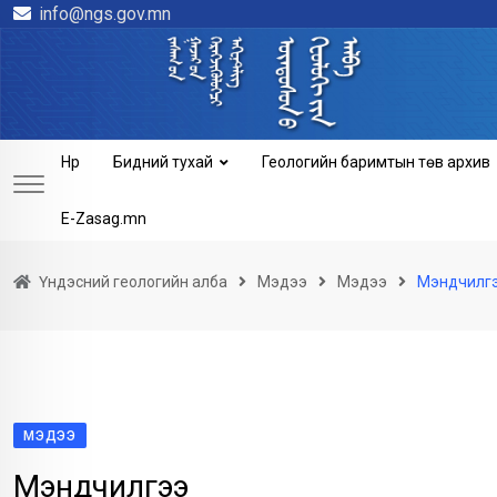
info@ngs.gov.mn
Skip
to
content
Нүүр
Бидний тухай
Геологийн баримтын төв архив
E-Zasag.mn
Үндэсний геологийн алба
Мэдээ
Мэдээ
Мэндчилг
МЭДЭЭ
Мэндчилгээ