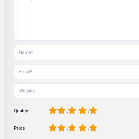
1
2
3
4
5
Quality
1
2
3
4
5
Price