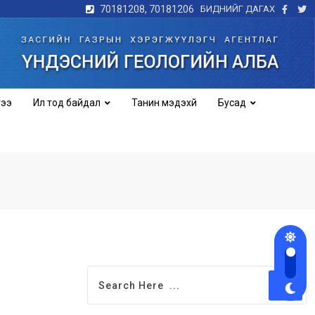
70181208, 70181206
БИДНИЙГ ДАГАХ
гээ
Ил тод байдал
Танин мэдэхүй
Бусад