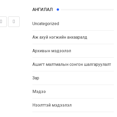
АНГИЛАЛ
Uncategorized
Share
Print
via
Аж ахуй нэгжийн анхааралд
Email
Архивын мэдээлэл
Ашигт малтмалын сонгон шалгаруулалт
Зар
Мэдээ
Нээлттэй мэдээлэл