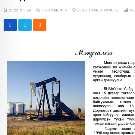
2022-05-26
0
COMMENTS
LESS THAN A MINUTE
65
Cloud