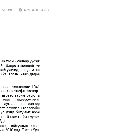
3
VIEWS
4 YEARS AGO