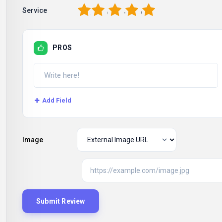
1
2
3
4
5
Service
PROS
Add Field
Image