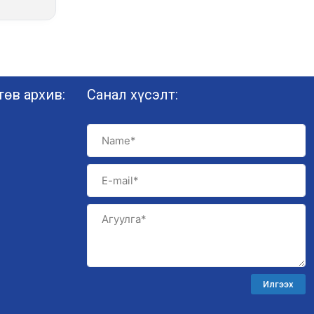
өв архив:
Санал хүсэлт:
Илгээх