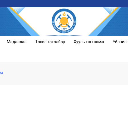
Мэдээлэл
Төсөл хөтөлбөр
Хууль тогтоомж
Үйлчил
ээ