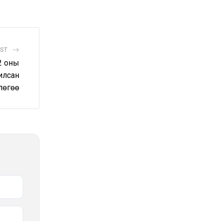
OST
2 оны
илсан
лөгөө