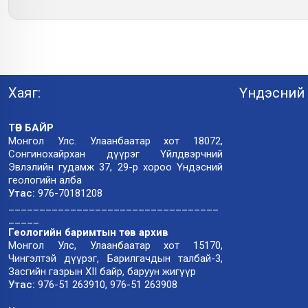
Хаяг:
Үндэсний 
ТӨВ БАЙР
Монгол Улс. Улаанбаатар хот 18072,
Сонгинохайрхан дүүрэг Үйлдвэрчний
Эвлэлийн гудамж 37, 29-р хороо Үндэсний
геологийн алба
Утас:
976-70181208
__________________________________
_____
Геологийн баримтын төв архив
Монгол Улс, Улаанбаатар хот 15170,
Чингэлтэй дүүрэг, Барилгачдын талбай-3,
Засгийн газрын XII байр, баруун жигүүр
Утас:
976-51 263910, 976-51 263908