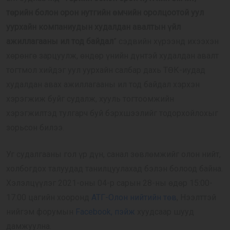
төрийн болон орон нутгийн өмчийн оролцоотой уул
уурхайн компаниудын худалдан авалтын үйл
ажиллагааны ил тод байдал
” сэдвийн хүрээнд ихээхэн
хөрөнгө зарцуулж, өндөр үнийн дүнтэй худалдан авалт
тогтмол хийдэг уул уурхайн салбар дахь ТӨК-иудад
худалдан авах ажиллагааны ил тод байдал хэрхэн
хэрэгжиж буйг судалж, хууль тогтоомжийн
хэрэгжилтэд тулгарч буй бэрхшээлийг тодорхойлохыг
зорьсон билээ.
Уг судалгааны гол үр дүн, санал зөвлөмжийг олон нийт,
холбогдох талуудад танилцуулахад бэлэн болоод байна.
Хэлэлцүүлэг 2021-оны 04-р сарын 28-ны өдөр 15:00-
17:00 цагийн хооронд
АТГ-Олон нийтийн төв
,
Нээлттэй
нийгэм форумын
Facebook, пэйж
хуудсаар шууд
дамжуулна.