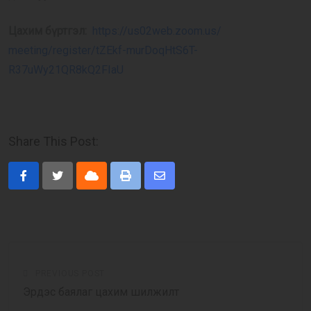
Цахим бүртгэл:
https://us02web.zoom.us/
meeting/register/tZEkf-
murDoqHtS6T-
R37uWy21QR8kQ2FIaU
Share This Post:
Cloud
Print
Share
via
Email
PREVIOUS POST
Эрдэс баялаг цахим шилжилт