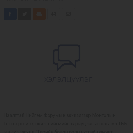
Бусад
Cloud
Print
Share
E-Zasag.mn
via
Email
Нээлттэй Нийгэм Форумын захиалгаар Монголын
Тогтвортой хөгжил, нийгмийн хариуцлагын зөвлөл ТББ-
ын судлаачид “
Төрийн болон орон нутгийн өмчит,