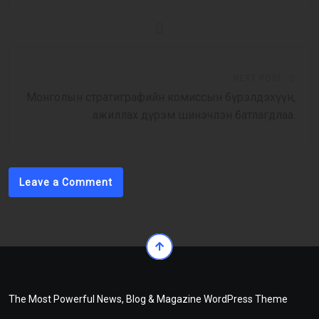
NEXT POST
Монголын стратиграфийн комиссын бүрэлдэхүүн,
ажиллах дүрэм шинэчлэн батлагдлаа.
Leave a Comment
The Most Powerful News, Blog & Magazine WordPress Theme