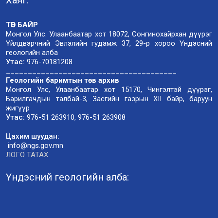
ТӨВ БАЙР
Монгол Улс. Улаанбаатар хот 18072, Сонгинохайрхан дүүрэг
Үйлдвэрчний Эвлэлийн гудамж 37, 29-р хороо Үндэсний
геологийн алба
Утас:
976-70181208
_______________________________________
Геологийн баримтын төв архив
Монгол Улс, Улаанбаатар хот 15170, Чингэлтэй дүүрэг,
Барилгачдын талбай-3, Засгийн газрын XII байр, баруун
жигүүр
Утас:
976-51 263910, 976-51 263908
Цахим шуудан:
info@ngs.gov.mn
ЛОГО ТАТАХ
Үндэсний геологийн алба: