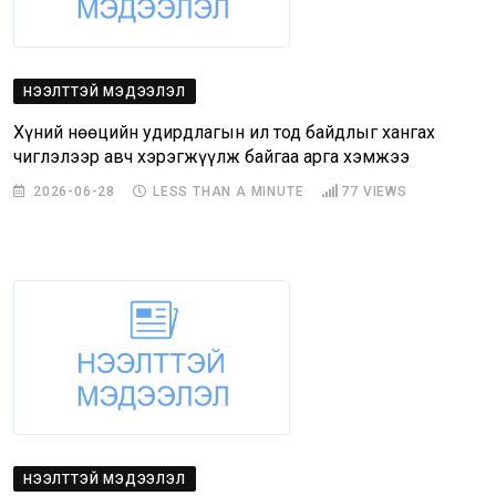
НЭЭЛТТЭЙ МЭДЭЭЛЭЛ
Хүний нөөцийн удирдлагын ил тод байдлыг хангах
чиглэлээр авч хэрэгжүүлж байгаа арга хэмжээ
2026-06-28
LESS THAN A MINUTE
77
VIEWS
НЭЭЛТТЭЙ МЭДЭЭЛЭЛ