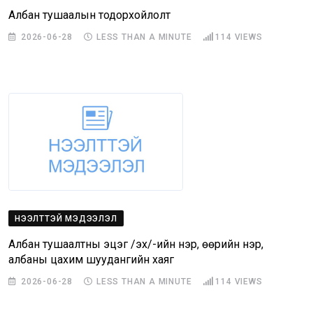
Албан тушаалын тодорхойлолт
2026-06-28
LESS THAN A MINUTE
114
VIEWS
НЭЭЛТТЭЙ МЭДЭЭЛЭЛ
Албан тушаалтны эцэг /эх/-ийн нэр, өөрийн нэр,
албаны цахим шуудангийн хаяг
2026-06-28
LESS THAN A MINUTE
114
VIEWS