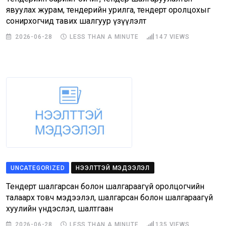
явуулах журам, тендерийн урилга, тендерт оролцохыг
сонирхогчид тавих шалгуур үзүүлэлт
2026-06-28
LESS THAN A MINUTE
147
VIEWS
UNCATEGORIZED
НЭЭЛТТЭЙ МЭДЭЭЛЭЛ
Тендерт шалгарсан болон шалгараагүй оролцогчийн
талаарх товч мэдээлэл, шалгарсан болон шалгараагүй
хуулийн үндэслэл, шалтгаан
2026-06-28
LESS THAN A MINUTE
135
VIEWS