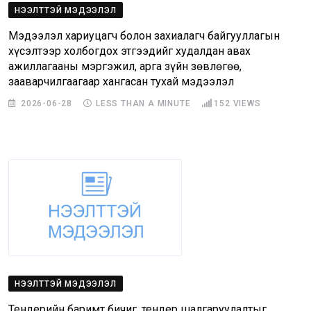
НЭЭЛТТЭЙ МЭДЭЭЛЭЛ
Мэдээлэл хариуцагч болон захиалагч байгууллагын
хүсэлтээр холбогдох этгээдийг худалдан авах
ажиллагааны мэргэжил, арга зүйн зөвлөгөө,
зааварчилгаагаар хангасан тухай мэдээлэл
2026-06-28
LESS THAN A MINUTE
152
VIEWS
НЭЭЛТТЭЙ МЭДЭЭЛЭЛ
Тендерийн баримт бичиг, тендер шалгаруулалтыг