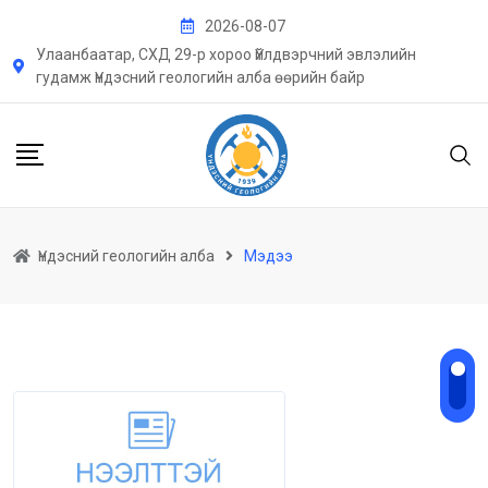
Skip
2026-08-07
to
Улаанбаатар, СХД 29-р хороо Үйлдвэрчний эвлэлийн
content
гудамж Үндэсний геологийн алба өөрийн байр
Үндэсний геологийн алба
Мэдээ