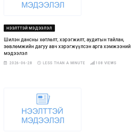
НЭЭЛТТЭЙ МЭДЭЭЛЭЛ
Шилэн дансны хөтлөлт, хэрэгжилт, аудитын тайлан,
зөвлөмжийн дагуу авч хэрэгжүүлсэн арга хэмжээний
мэдээлэл
2026-06-28
LESS THAN A MINUTE
108
VIEWS