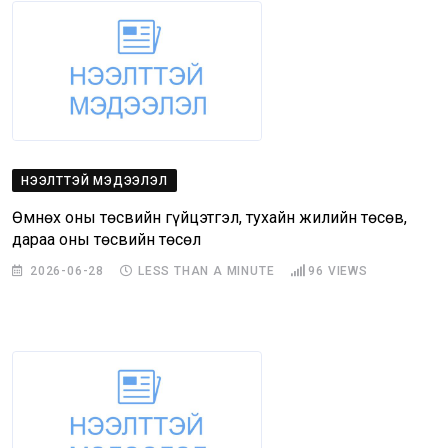
НЭЭЛТТЭЙ МЭДЭЭЛЭЛ
Өмнөх оны төсвийн гүйцэтгэл, тухайн жилийн төсөв,
дараа оны төсвийн төсөл
2026-06-28
LESS THAN A MINUTE
96
VIEWS