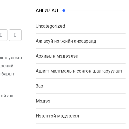
АНГИЛАЛ
Uncategorized
Share
Print
Аж ахуй нэгжийн анхааралд
via
Email
Архивын мэдээлэл
Олон улсын
дэсний
Ашигт малтмалын сонгон шалгаруулалт
албарыг
Зар
той аж
Мэдээ
Нээлттэй мэдээлэл