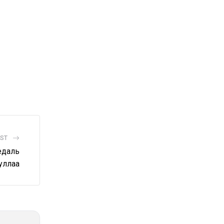
OST
едаль
уллаа