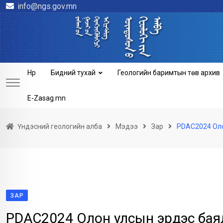
info@ngs.gov.mn
Skip
to
content
Нүүр
Бидний тухай
Геологийн баримтын төв архив
E-Zasag.mn
Үндэсний геологийн алба
Мэдээ
Зар
PDAC2024 Оло
ЗАР
PDAC2024 Олон улсын эрдэс баял