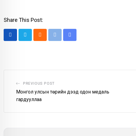
Share This Post:
Cloud
Print
Share
via
Email
PREVIOUS POST
Монгол улсын төрийн дээд одон медаль
гардууллаа