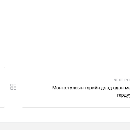
NEXT P
Монгол улсын төрийн дээд одон м
гарду