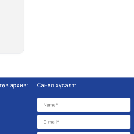
өв архив:
Санал хүсэлт: