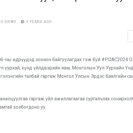
92
VIEWS
3 YEARS AGO
-06-ны өдрүүдэд зохион байгуулагдах гэж буй #PDAC2024 
Уул уурхай, хүнд үйлдвэрийн яам, Монголын Уул Уурхайн Үн
гэлэнгийн талбай гаргаж Монгол Улсын Эрдэс баялгийн с
танилцуулгаа гаргаж үйл ажиллагаагаа сурталчлах сонирхол
амтай холбогдоно уу.