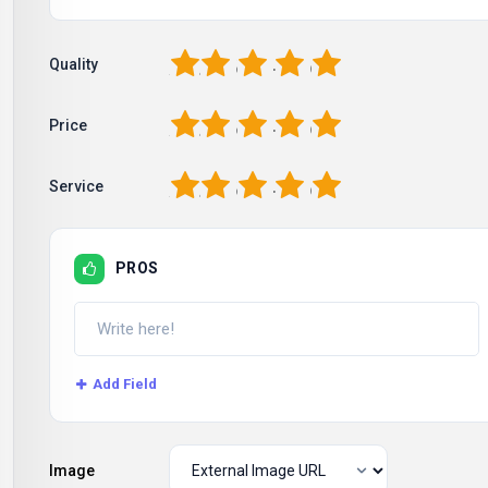
1
2
3
4
5
Quality
1
2
3
4
5
Price
1
2
3
4
5
Service
PROS
Add Field
Image