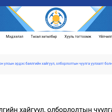
Мэдээлэл
Төсөл хөтөлбөр
Хууль тогтоомж
Үйлчил
н улсын эрдэс баялгийн хайгуул, олборлолтын чуулга уулзалт бол
гийн хайгуул, олборлолтын чуулг