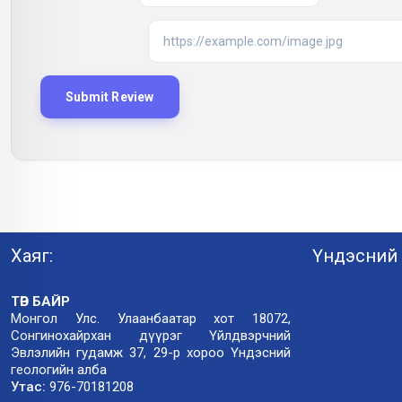
Хаяг:
Үндэсний 
ТӨВ БАЙР
Монгол Улс. Улаанбаатар хот 18072,
Сонгинохайрхан дүүрэг Үйлдвэрчний
Эвлэлийн гудамж 37, 29-р хороо Үндэсний
геологийн алба
Утас:
976-70181208