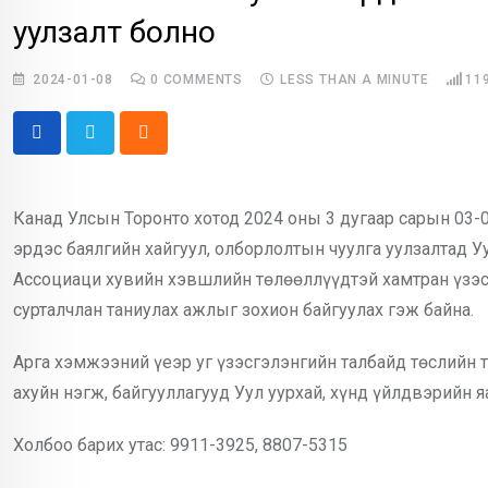
уулзалт болно
2024-01-08
0
COMMENTS
LESS THAN A MINUTE
11
Cloud
Канад Улсын Торонто хотод 2024 оны 3 дугаар сарын 03
эрдэс баялгийн хайгуул, олборлолтын чуулга уулзалтад 
Ассоциаци хувийн хэвшлийн төлөөллүүдтэй хамтран үзэс
сурталчлан таниулах ажлыг зохион байгуулах гэж байна.
Арга хэмжээний үеэр уг үзэсгэлэнгийн талбайд төслийн 
ахуйн нэгж, байгууллагууд Уул уурхай, хүнд үйлдвэрийн я
Холбоо барих утас: 9911-3925, 8807-5315