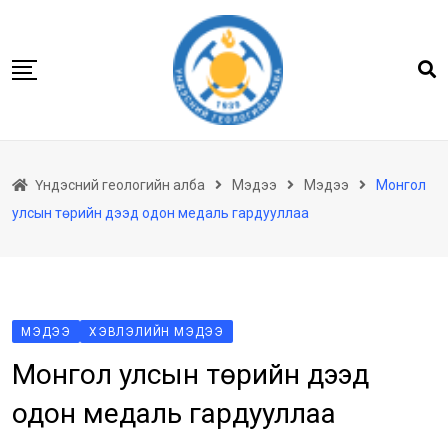
Skip
to
content
Нүүр
Үндэсний геологийн алба
Мэдээ
Мэдээ
Монгол
Бидний тухай
улсын төрийн дээд одон медаль гардууллаа
Геологийн баримтын төв архив
Мэдээлэл
Төсөл хөтөлбөр
Хууль тогтоомж
МЭДЭЭ
ХЭВЛЭЛИЙН МЭДЭЭ
Монгол улсын төрийн дээд
Үйлчилгээ
Ил тод байдал
одон медаль гардууллаа
Танин мэдэхүй