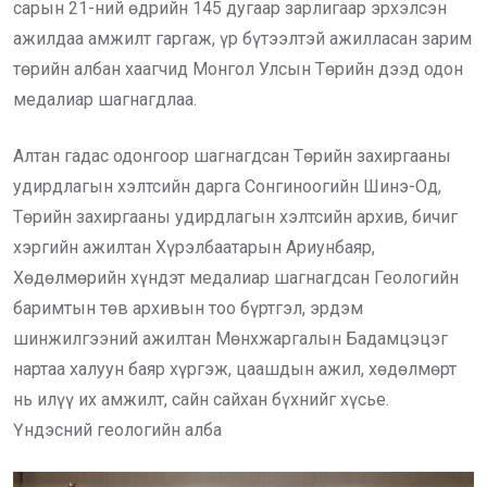
сарын 21-ний өдрийн 145 дугаар зарлигаар эрхэлсэн
ажилдаа амжилт гаргаж, үр бүтээлтэй ажилласан зарим
төрийн албан хаагчид Монгол Улсын Төрийн дээд одон
медалиар шагнагдлаа.
Алтан гадас одонгоор шагнагдсан Төрийн захиргааны
удирдлагын хэлтсийн дарга Сонгиноогийн Шинэ-Од,
Төрийн захиргааны удирдлагын хэлтсийн архив, бичиг
хэргийн ажилтан Хүрэлбаатарын Ариунбаяр,
Хөдөлмөрийн хүндэт медалиар шагнагдсан Геологийн
баримтын төв архивын тоо бүртгэл, эрдэм
шинжилгээний ажилтан Мөнхжаргалын Бадамцэцэг
нартаа халуун баяр хүргэж, цаашдын ажил, хөдөлмөрт
нь илүү их амжилт, сайн сайхан бүхнийг хүсье.
Үндэсний геологийн алба