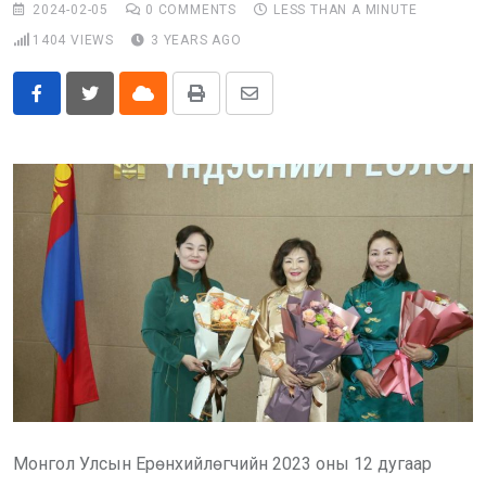
2024-02-05
0
COMMENTS
LESS THAN A MINUTE
Бусад
1404
VIEWS
3 YEARS AGO
E-Zasag.mn
Cloud
Print
Share
via
Email
Монгол Улсын Ерөнхийлөгчийн 2023 оны 12 дугаар