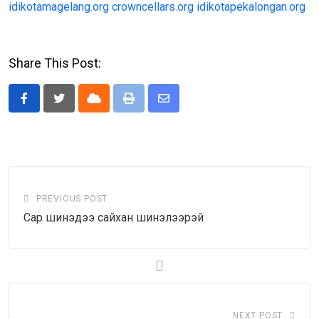
idikotamagelang.org
crowncellars.org
idikotapekalongan.org
Share This Post:
Cloud
Print
Share
via
Email
PREVIOUS POST
Сар шинэдээ сайхан шинэлээрэй
NEXT POST