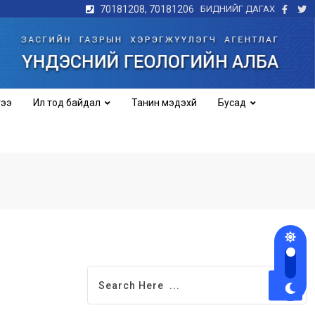
70181208, 70181206
БИДНИЙГ ДАГАХ
idikotapekalongan.org
idikotamagelang.org
crowncellars.org
гээ
Ил тод байдал
Танин мэдэхүй
Бусад