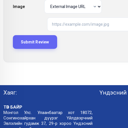
Image
Хаяг:
Үндэсний 
ТӨВ БАЙР
Монгол Улс. Улаанбаатар хот 18072,
Сонгинохайрхан дүүрэг Үйлдвэрчний
Эвлэлийн гудамж 37, 29-р хороо Үндэсний