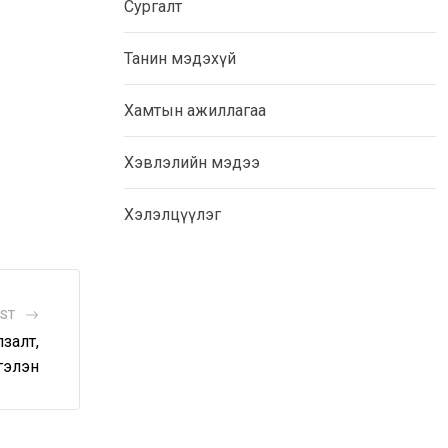
Сургалт
Танин мэдэхүй
Хамтын ажиллагаа
Хэвлэлийн мэдээ
Хэлэлцүүлэг
OST
залт,
гэлэн