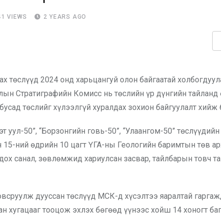
41
VIEWS
2 YEARS AGO
ах төслүүд 2024 онд харьцангуй олон байгаатай холбогдуул
лын Стратиграфийн Комисс нь төслийн үр дүнгийн тайланд 
бусад төслийг хүлээлгүй хуралдах зохион байгуулалт хийж 
уул-50”, “Борзонгийн говь-50”, “Улаангом-50” төслүүдийн
ын 15-ний өдрийн 10 цагт ҮГА-ны Геологийн баримтын төв а
ох санал, зөвлөмжид хариулсан засвар, тайлбарын товч т
овсруулж дууссан төслүүд МСК-д хүсэлтээ яаралтай гаргаж
н хугацааг тооцож эхлэх бөгөөд үүнээс хойш 14 хоногт баг