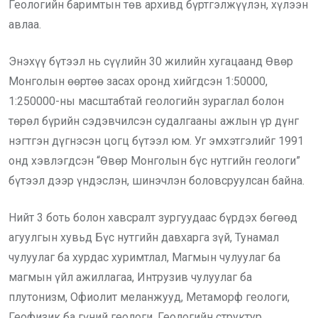
Геологийн баримтын төв архивд бүртгэлжүүлэн, хүлээн
авлаа.
Энэхүү бүтээл нь сүүлийн 30 жилийн хугацаанд Өвөр
Монголын өөртөө засах оронд хийгдсэн 1:50000,
1:250000-ны масштабтай геологийн зураглал болон
төрөл бүрийн сэдэвчилсэн судалгааны ажлын үр дүнг
нэгтгэн дүгнэсэн цогц бүтээл юм. Уг эмхэтгэлийг 1991
онд хэвлэгдсэн “Өвөр Монголын бүс нутгийн геологи”
бүтээл дээр үндэслэн, шинэчлэн боловсруулсан байна.
Нийт 3 боть болон хавсралт зургуудаас бүрдэх бөгөөд
агуулгын хувьд Бүс нутгийн давхарга зүй, Тунамал
чулуулаг ба хурдас хуримтлал, Магмын чулуулаг ба
магмын үйл ажиллагаа, Интрузив чулуулаг ба
плутонизм, Офиолит меланжууд, Метаморф геологи,
Геофизик ба гүний геологи, Геологийн структур,