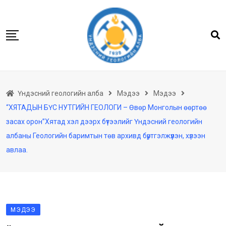
Skip
to
content
Нүүр
Үндэсний геологийн алба
Мэдээ
Мэдээ
Бидний тухай
“ХЯТАДЫН БҮС НУТГИЙН ГЕОЛОГИ – Өвөр Монголын өөртөө
Геологийн баримтын төв архив
засах орон”Хятад хэл дээрх бүтээлийг Үндэсний геологийн
Мэдээлэл
албаны Геологийн баримтын төв архивд бүртгэлжүүлэн, хүлээн
авлаа.
Төсөл хөтөлбөр
Хууль тогтоомж
Үйлчилгээ
Ил тод байдал
МЭДЭЭ
Танин мэдэхүй