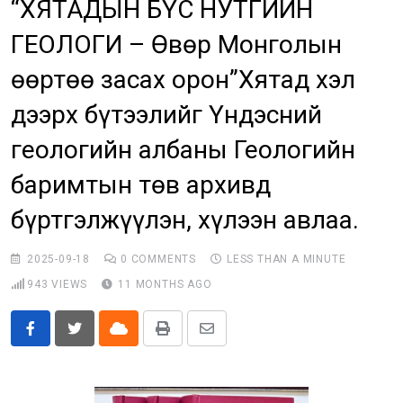
“ХЯТАДЫН БҮС НУТГИЙН
Бусад
ГЕОЛОГИ – Өвөр Монголын
E-Zasag.mn
өөртөө засах орон”Хятад хэл
дээрх бүтээлийг Үндэсний
геологийн албаны Геологийн
баримтын төв архивд
бүртгэлжүүлэн, хүлээн авлаа.
2025-09-18
0
COMMENTS
LESS THAN A MINUTE
943
VIEWS
11 MONTHS AGO
Cloud
Print
Share
via
Email