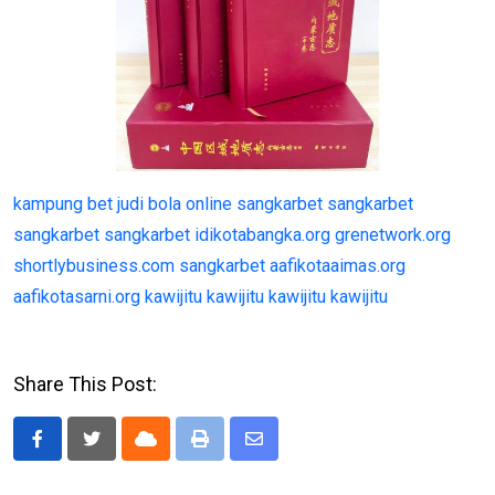
kampung bet
judi bola online
sangkarbet
sangkarbet
sangkarbet
sangkarbet
idikotabangka.org
grenetwork.org
shortlybusiness.com
sangkarbet
aafikotaaimas.org
aafikotasarni.org
kawijitu
kawijitu
kawijitu
kawijitu
Share This Post:
Cloud
Print
Share
via