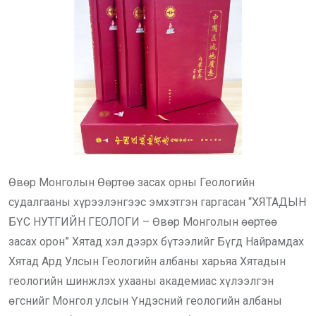
Өвөр Монголын Өөртөө засах орны Геологийн
судалгааны хүрээлэнгээс эмхэтгэн гаргасан
“ХЯТАДЫН
БҮС НУТГИЙН ГЕОЛОГИ – Өвөр Монголын өөртөө
засах орон
”
Хятад хэл дээрх бүтээлийг Бүгд Найрамдах
Хятад Ард Улсын Геологийн албаны харьяа Хятадын
геологийн шинжлэх ухааны академиас хүлээлгэн
өгснийг Монгол улсын Үндэсний геологийн албаны