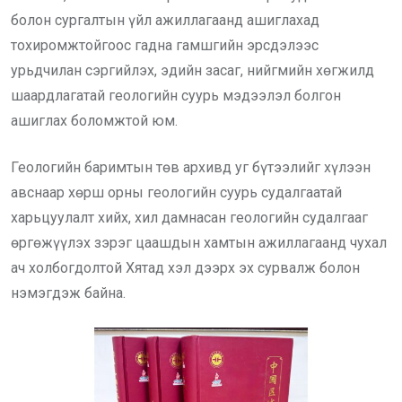
болон сургалтын үйл ажиллагаанд ашиглахад
тохиромжтойгоос гадна гамшгийн эрсдэлээс
урьдчилан сэргийлэх, эдийн засаг, нийгмийн хөгжилд
шаардлагатай геологийн суурь мэдээлэл болгон
ашиглах боломжтой юм.
Геологийн баримтын төв архивд уг бүтээлийг хүлээн
авснаар хөрш орны геологийн суурь судалгаатай
харьцуулалт хийх, хил дамнасан геологийн судалгааг
өргөжүүлэх зэрэг цаашдын хамтын ажиллагаанд чухал
ач холбогдолтой Хятад хэл дээрх эх сурвалж болон
нэмэгдэж байна.