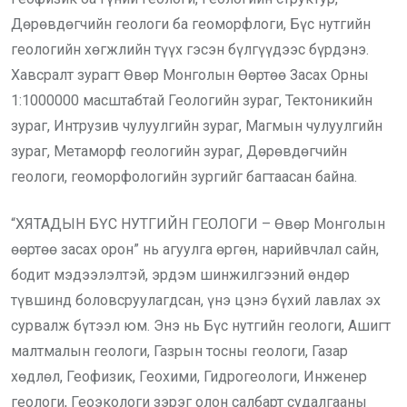
Дөрөвдөгчийн геологи ба геоморфлоги, Бүс нутгийн
геологийн хөгжлийн түүх гэсэн бүлгүүдээс бүрдэнэ.
Хавсралт зурагт Өвөр Монголын Өөртөө Засах Орны
1:1000000 масштабтай Геологийн зураг, Тектоникийн
зураг, Интрузив чулуулгийн зураг, Магмын чулуулгийн
зураг, Метаморф геологийн зураг, Дөрөвдөгчийн
геологи, геоморфологийн зургийг багтаасан байна.
“ХЯТАДЫН БҮС НУТГИЙН ГЕОЛОГИ – Өвөр Монголын
өөртөө засах орон” нь агуулга өргөн, нарийвчлал сайн,
бодит мэдээлэлтэй, эрдэм шинжилгээний өндөр
түвшинд боловсруулагдсан, үнэ цэнэ бүхий лавлах эх
сурвалж бүтээл юм. Энэ нь Бүс нутгийн геологи, Ашигт
малтмалын геологи, Газрын тосны геологи, Газар
хөдлөл, Геофизик, Геохими, Гидрогеологи, Инженер
геологи, Геоэкологи зэрэг олон салбарт судалгааны