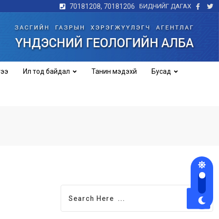
70181208, 70181206
БИДНИЙГ ДАГАХ
SANGKARBET
SANGKARBET
sangkarbet
sangkarbet
sangkarbet
sangkarbet
sangkarbet
sangkarbet
sangkarbet
sangkarbet
sangkarbet
sangkarbet
sangkarbet
sangkarbet
sangkarbet
sangkarbet
sangkarbet
sangkarbet
sangkarbet
sangkarbet
sangkarbet
sangkarbet
sangkarbet
sangkarbet
sangkarbet
sangkarbet
sangkarbet
sangkarbet
sangkarbet
sangkarbet
sangkarbet
sangkarbet
sangkarbet
sangkarbet
sangkarbet
sangkarbet
sangkarbet
sangkarbet
sangkarbet
sangkarbet
sangkarbet
sangkarbet
sangkarbet
sangkarbet
sangkarbet
sangkarbet
sangkarbet
sangkarbet
sangkarbet
sangkarbet
sangkarbet
sangkarbet
sangkarbet
sangkarbet
sangkarbet
sangkarbet
sangkarbet
sangkarbet
sangkarbet
sangkarbet
sangkarbet
sangkarbet
sangkarbet
sangkarbet
sangkarbet
sangkarbet
sangkarbet
sangkarbet
sangkarbet
sangkarbet
legianbet
legianbet
kawijitu
kawijitu
kawijitu
kawijitu
kawijitu
kawijitu
kawijitu
10
15
гээ
Ил тод байдал
Танин мэдэхүй
Бусад