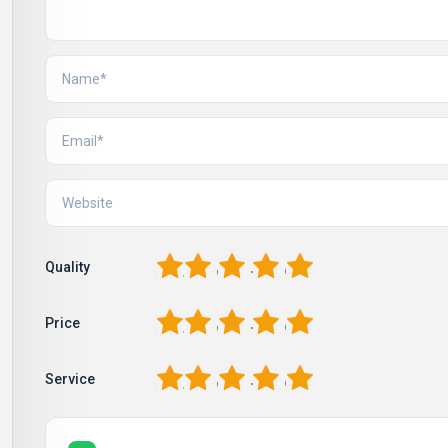
1
2
3
4
5
Quality
1
2
3
4
5
Price
1
2
3
4
5
Service