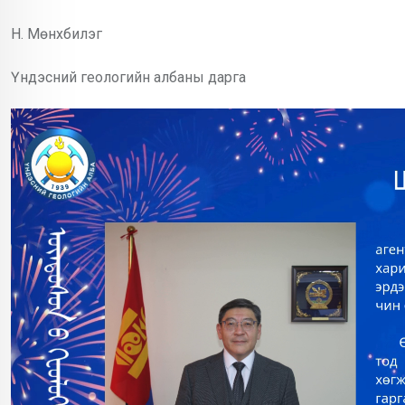
Н. Мөнхбилэг
Үндэсний геологийн албаны дарга