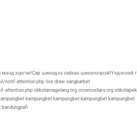
н мэнд хүргэе!Сар шинэдээ сайхан шинэлээрэй!Үндэсний 
/notif-attention.php live draw sangkarbet
f-attention.php idikotamagelang.org crowncellars.org idikotape
hp kampungbet kampungbet kampungbet kampungbet kampungbet
 bandungpafi