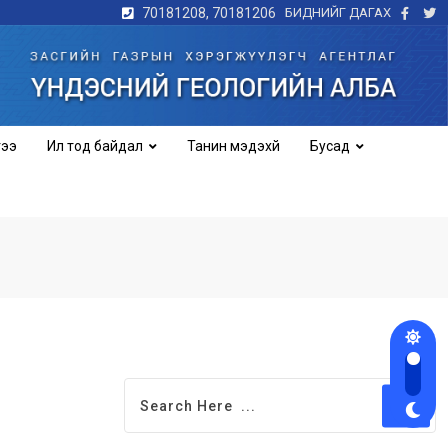
70181208, 70181206
БИДНИЙГ ДАГАХ
гээ
Ил тод байдал
Танин мэдэхүй
Бусад