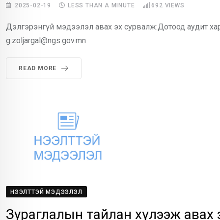
2025-02-19
LESS THAN A MINUTE
692
VIEWS
Дэлгэрэнгүй мэдээлэл авах эх сурвалж:Дотоод аудит ха
g.zoljargal@ngs.gov.mn
READ MORE
НЭЭЛТТЭЙ МЭДЭЭЛЭЛ
Зураглалын тайлан хүлээж авах 