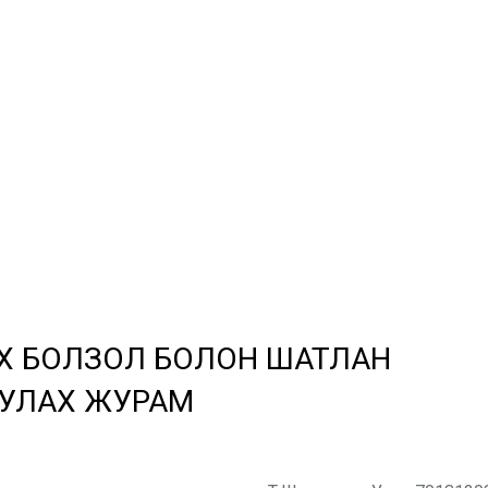
Х БОЛЗОЛ БОЛОН ШАТЛАН
УУЛАХ ЖУРАМ