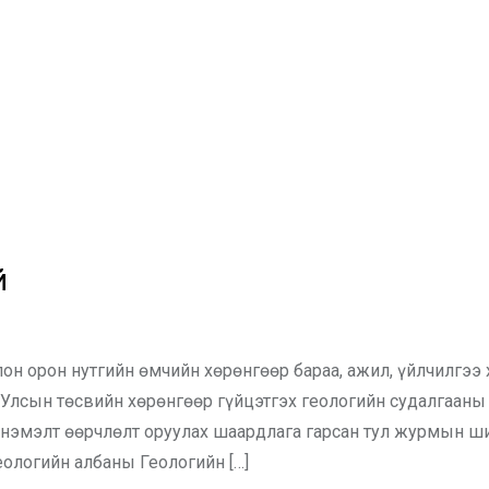
й
он орон нутгийн өмчийн хөрөнгөөр бараа, ажил, үйлчилгээ
 “Улсын төсвийн хөрөнгөөр гүйцэтгэх геологийн судалгааны
д нэмэлт өөрчлөлт оруулах шаардлага гарсан тул журмын 
еологийн албаны Геологийн […]