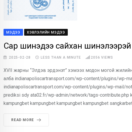
МЭДЭЭ
ХЭВЛЭЛИЙН МЭДЭЭ
Сар шинэдээ сайхан шинэлээрэй
2025-02-28
LESS THAN A MINUTE
2056
VIEWS
XVII жарны “Элдэв эрдэнэт” хэмээх модон могой жилий
алба indianapoliscartransport.com/wp-content/plugins/wp-mail
indianapoliscartransport.com/wp-content/plugins/wp-mail/noti
prediksi sdy ata02.fr/wp-admin/network/tags-contribute.p
kampungbet kampungbet kampungbet kampungbet sangkarbet
READ MORE