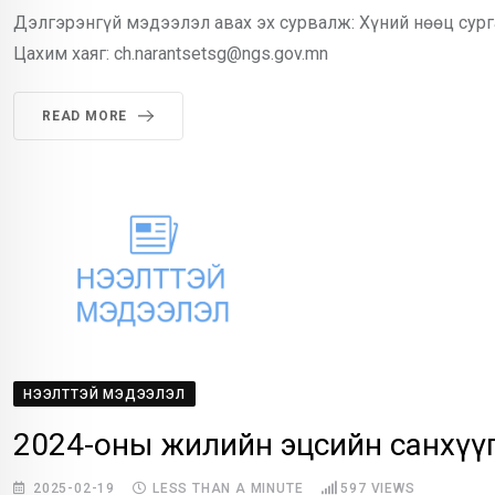
Дэлгэрэнгүй мэдээлэл авах эх сурвалж: Хүний нөөц сург
Цахим хаяг: ch.narantsetsg@ngs.gov.mn
READ MORE
НЭЭЛТТЭЙ МЭДЭЭЛЭЛ
2024-оны жилийн эцсийн санхүү
2025-02-19
LESS THAN A MINUTE
597
VIEWS