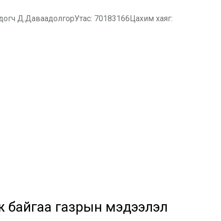
догч Д.ДаваадолгорУтас: 70183166Цахим хаяг:
 байгаа газрын мэдээлэл