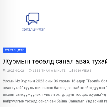
ХЭЛЭЛЦҮҮЛЭГ
Журмын төсөлд санал авах туха
2025-02-26
LESS THAN A MINUTE
1026
VIEWS
Улсын Их Хурлын 2023 оны 06 сарын 16 өдөр “Төрийн бол
авах тухай” хууль шинэчлэн батлагдсантай холбогдуулан
ажлыг санхүүжүүлэх, гүйцэтгэх, үр дүнг тооцох журам”-
найруулгын төсөлд санал авч байна. Саналыг: Үндэсний г