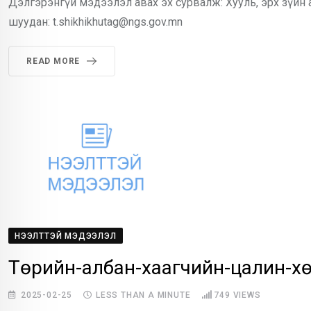
Дэлгэрэнгүй мэдээлэл авах эх сурвалж: Хууль, эрх зүйн
шуудан: t.shikhikhutag@ngs.gov.mn
READ MORE
НЭЭЛТТЭЙ МЭДЭЭЛЭЛ
Төрийн-албан-хаагчийн-цалин-х
2025-02-25
LESS THAN A MINUTE
749
VIEWS