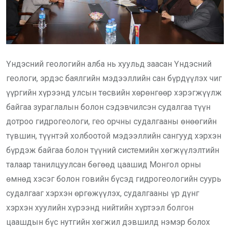
Үндэсний геологийн алба нь хуульд заасан Үндэсний
геологи, эрдэс баялгийн мэдээллийн сан бүрдүүлэх чиг
үүргийн хүрээнд улсын төсвийн хөрөнгөөр хэрэгжүүлж
байгаа зураглалын болон сэдэвчилсэн судалгаа түүн
дотроо гидрогеологи, гео орчны судалгааны өнөөгийн
түвшин, түүнтэй холбоотой мэдээллийн сангууд хэрхэн
бүрдэж байгаа болон түүний системийн хөгжүүлэлтийн
талаар танилцуулсан бөгөөд цаашид Монгол орны
өмнөд хэсэг болон говийн бүсэд гидрогеологийн суурь
судалгааг хэрхэн өргөжүүлэх, судалгааны үр дүнг
хэрхэн хуулийн хүрээнд нийтийн хүртээл болгон
цаашдын бүс нутгийн хөгжил дэвшилд нэмэр болох