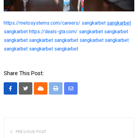
https://metosystems.com/careers/
sangkarbet
sangkarbet
sangkarbet
https://deals-gta.com/
sangkarbet
sangkarbet
sangkarbet
sangkarbet
sangkarbet
sangkarbet
sangkarbet
sangkarbet
sangkarbet
sangkarbet
Share This Post:
Cloud
Print
Share
via
Email
PREVIOUS POST