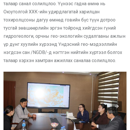
талаар санал солилцлоо. Үүнээс гадна өмнө нь
Оюутолгой ХХК-ийн удирдлагатай харилцан
тохиролцсоны дагуу өмнөд говийн бүс түүн дотроо
тусгай зөвшөөрлийн эргэн тойронд хийгдсэн гүний
гидрогеологи, орчны гео-экологийн судалгааны ажлын
үр дүнг хуулийн хүрээнд Үндэсний гео-мэдээллийн
нэгдсэн сан /NGDB/-д нэгтгэн нийтийн хүртээл болгох
талаар хэрхэн хамтран ажиллах саналаа солилцлоо.