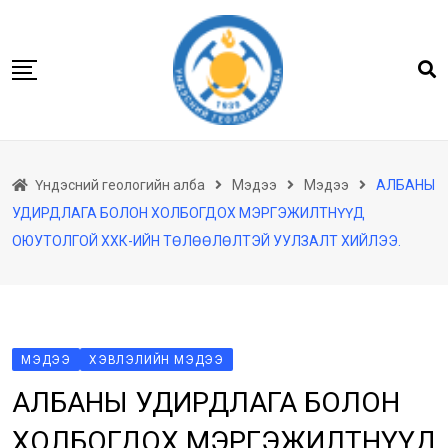
Skip
to
content
Нүүр
Үндэсний геологийн алба
Мэдээ
Мэдээ
АЛБАНЫ
Бидний тухай
УДИРДЛАГА БОЛОН ХОЛБОГДОХ МЭРГЭЖИЛТНҮҮД
Геологийн баримтын төв архив
ОЮУТОЛГОЙ ХХК-ИЙН ТӨЛӨӨЛӨЛТЭЙ УУЛЗАЛТ ХИЙЛЭЭ.
Мэдээлэл
Төсөл хөтөлбөр
Хууль тогтоомж
МЭДЭЭ
ХЭВЛЭЛИЙН МЭДЭЭ
Үйлчилгээ
АЛБАНЫ УДИРДЛАГА БОЛОН
Ил тод байдал
ХОЛБОГДОХ МЭРГЭЖИЛТНҮҮД
Танин мэдэхүй