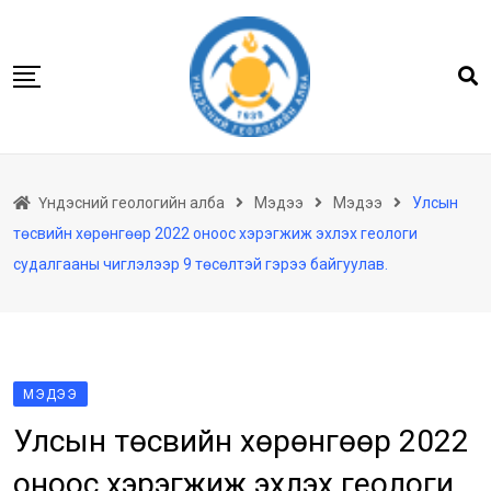
Skip
to
content
Нүүр
Үндэсний геологийн алба
Мэдээ
Мэдээ
Улсын
Бидний тухай
төсвийн хөрөнгөөр 2022 оноос хэрэгжиж эхлэх геологи
Геологийн баримтын төв архив
судалгааны чиглэлээр 9 төсөлтэй гэрээ байгуулав.
Мэдээлэл
Төсөл хөтөлбөр
Хууль тогтоомж
МЭДЭЭ
Үйлчилгээ
Улсын төсвийн хөрөнгөөр 2022
Ил тод байдал
оноос хэрэгжиж эхлэх геологи
Танин мэдэхүй