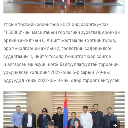
Улсын төсвийн хөрөнгөөр 2022 онд хэрэгжүүлэх
“1:50000″-ны масштабын геологийн зураглал, ерөнхий
эрлийн ажил”-ын 6, Ашигт малтмалын хэтийн төлөв,
эрэл үнэлгээний ажлын 2, геологийн сэдэвчилсэн
судалгааны 1, нийт 9 төсөлд гүйцэтгэгчээр сонгон
шалгарсан аж ахуйн нэгж байгууллагуудтай гэрээний
урьдчилсан хэлцлийг 2022-оны 6-р сарын 7-9-ны
өдрүүдэд хийж 2022-06-10-ны өдөр гэрээг байгуулав.