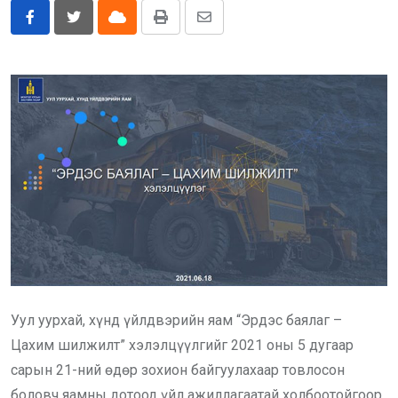
Бусад
Cloud
Print
Share
via
E-Zasag.mn
Email
Уул уурхай, хүнд үйлдвэрийн яам “Эрдэс баялаг –
Цахим шилжилт” хэлэлцүүлгийг 2021 оны 5 дугаар
сарын 21-ний өдөр зохион байгуулахаар товлосон
боловч яамны дотоод үйл ажиллагаатай холбоотойгоор