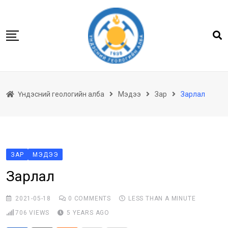
Skip
to
content
Нүүр
Үндэсний геологийн алба
Мэдээ
Зар
Зарлал
Бидний тухай
Геологийн баримтын төв архив
Мэдээлэл
Төсөл хөтөлбөр
ЗАР
МЭДЭЭ
Хууль тогтоомж
Зарлал
Үйлчилгээ
2021-05-18
0
COMMENTS
LESS THAN A MINUTE
Ил тод байдал
706
VIEWS
5 YEARS AGO
Танин мэдэхүй