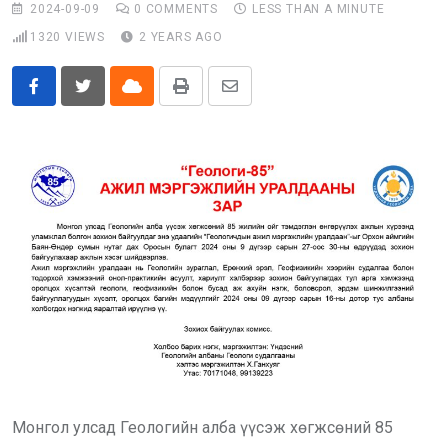
2024-09-09
0
COMMENTS
LESS THAN A MINUTE
Бусад
1320
VIEWS
2 YEARS AGO
E-Zasag.mn
Cloud
Print
Share
via
Email
Монгол улсад Геологийн алба үүсэж хөгжсөний 85