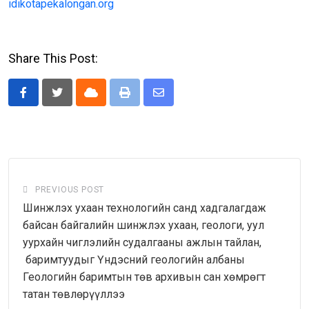
idikotapekalongan.org
Share This Post:
Cloud
Print
Share
via
Email
PREVIOUS POST
Шинжлэх ухаан технологийн санд хадгалагдаж
байсан байгалийн шинжлэх ухаан, геологи, уул
уурхайн чиглэлийн судалгааны ажлын тайлан,
баримтуудыг Үндэсний геологийн албаны
Геологийн баримтын төв архивын сан хөмрөгт
татан төвлөрүүллээ