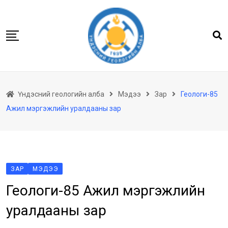
Skip
to
content
Нүүр
Үндэсний геологийн алба
Мэдээ
Зар
Геологи-85
Бидний тухай
Ажил мэргэжлийн уралдааны зар
Геологийн баримтын төв архив
Мэдээлэл
Төсөл хөтөлбөр
Хууль тогтоомж
ЗАР
МЭДЭЭ
Геологи-85 Ажил мэргэжлийн
Үйлчилгээ
Ил тод байдал
уралдааны зар
Танин мэдэхүй