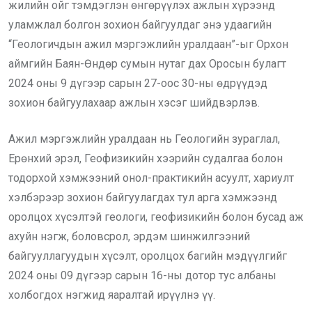
жилийн ойг тэмдэглэн өнгөрүүлэх ажлын хүрээнд
уламжлал болгон зохион байгуулдаг энэ удаагийн
“Геологичдын ажил мэргэжлийн уралдаан”-ыг Орхон
аймгийн Баян-Өндөр сумын нутаг дах Оросын булагт
2024 оны 9 дүгээр сарын 27-оос 30-ны өдрүүдэд
зохион байгуулахаар ажлын хэсэг шийдвэрлэв.
Ажил мэргэжлийн уралдаан нь Геологийн зураглал,
Ерөнхий эрэл, Геофизикийн хээрийн судалгаа болон
тодорхой хэмжээний онол-практикийн асуулт, хариулт
хэлбэрээр зохион байгуулагдах тул арга хэмжээнд
оролцох хүсэлтэй геологи, геофизикийн болон бусад аж
ахуйн нэгж, боловсрол, эрдэм шинжилгээний
байгууллагуудын хүсэлт, оролцох багийн мэдүүлгийг
2024 оны 09 дүгээр сарын 16-ны дотор тус албаны
холбогдох нэгжид яаралтай ирүүлнэ үү.