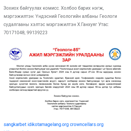
Зохиох байгуулах комисс. Холбоо барих нэгж,
мэргэжилтэн: Үндэсний Геологийн албаны Геологи
судалгааны хэлтэс мэргэжилтэн Х.Ганхуяг Утас:
70171048, 99139223
sangkarbet
idikotamagelang.org
crowncellars.org